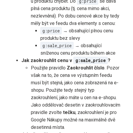
u produktů chybět. Do
g:price
se dává
plná cena produktu (tj. cena mimo akci,
nezlevněná). Po dobu cenové akce by tedy
měly být ve feedu dva elementy s cenou:
g:price
→ obsahující plnou cenu
produktu bez slevy
g:sale_price
→ obsahující
sníženou cenu produktu během akce
Jak zaokrouhlit cenu v
g:sale_price
?
Použijte pravidlo
Zaokrouhlit číslo
. Pozor
však na to, že cena ve výstupním feedu
musí být stejná, jako cena zobrazená na e-
shopu. Použijte tedy stejný typ
zaokrouhlení, jako máte u cen na e-shopu.
Jako oddělovač desetin v zaokrouhlovacím
pravidle zvolte
tečku
, zaokrouhlení je pro
Google Nákupy možné na maximálně dvě
desetinná místa.