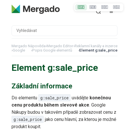
🇨🇿
🇬🇧
🇩🇪
🇭🇺
Mergado Nápověda
›
Mergado Editor
›
Reklamní kanály a inzerce
›
Google
›
Popis Google elementů
›
Element g:sale_price
Element g:sale_price
Základní informace
Do elementu
g:sale_price
uvádějte
konečnou
cenu produktu během slevové akce
. Google
Nákupy budou v takovém případě zobrazovat cenu z
g:sale_price
jako cenu hlavní, za kterou je možné
produkt koupit.