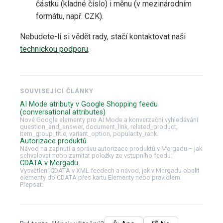
částku (kladné číslo) i měnu (v mezinárodním
formátu, např. CZK).
Nebudete-li si vědět rady, stačí kontaktovat naši
technickou podporu
.
SOUVISEJÍCÍ ČLÁNKY
AI Mode atributy v Google Shopping feedu
(conversational attributes)
Nové Google elementy pro AI Mode a konverzační vyhledávání:
question_and_answer, document_link, related_product,
item_group_title, variant_option, popularity_rank.
Autorizace produktů
Návod na zapnutí a správu autorizace produktů v Mergadu – jak
schvalovat nebo zamítat položky ze vstupního feedu.
CDATA v Mergadu
Vysvětlení CDATA v XML feedech a návod, jak v Mergadu obalit
elementy do CDATA přes kartu Elementy nebo pravidlem
Přepsat.