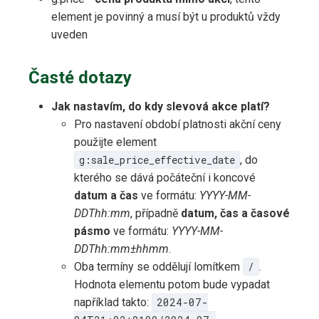
element je povinný a musí být u produktů vždy
uveden
Časté dotazy
Jak nastavím, do kdy slevová akce platí?
Pro nastavení období platnosti akční ceny
použijte element
g:sale_price_effective_date
, do
kterého se dává počáteční i koncové
datum a čas
ve formátu:
YYYY-MM-
DDThh:mm
, případně
datum, čas a časové
pásmo
ve formátu:
YYYY-MM-
DDThh:mm±hhmm
.
Oba termíny se oddělují lomítkem
/
.
Hodnota elementu potom bude vypadat
například takto:
2024-07-