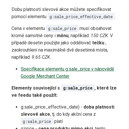
Dobu platnosti slevové akce můžete specifikovat
pomocí elementu
g:sale_price_effective_date
.
Cena v elementu
g:sale_price
musí obsahovat
kromě samotné ceny i
měnu
, například:
150 CZK
. V
případě desetin použijte jako oddělovač
tečku
,
zaokrouhlení na maximálně dvě desetinná místa,
například:
9.65 CZK
.
Specifikace elementu g:sale_price v nápovědě
Google Merchant Center
Elementy související s
g:sale_price
, které lze
ve feedu také použít:
g:sale_price_effective_date) -
doba platnosti
slevové akce
, tj. do kdy akční cena z
g:sale_price
platí
g:price -
cena produktu mimo akci
, tento