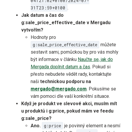
04T21:02+0100/2024-07-
31T23:59+0100
.
Jak datum a čas do
g:sale_price_effective_date v Mergadu
vytvořím?
Hodnoty pro
g:sale_price_effective_date
můžete
sestavit sami, pomůckou by pro vás mohly
být informace v článku
Naučte se, jak do
Mergada doplnit datum a čas
. Pokud si
přesto nebudete vědět rady, kontaktujte
naši
technickou podporu na
mergado@mergado.com
. Pokusíme se
vám pomoci dle vaší konkrétní situace.
Když je produkt ve slevové akci, musím mít
u produktů i g:price, pokud mám ve feedu
g:sale_price?
Ano.
g:price
je povinný element a nesmí