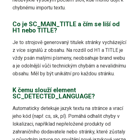
chybnému importu textu.
Co je SC_MAIN_TITLE a čím se liší od
H1 nebo TITLE?
Je to strojově generovaný titulek stránky vycházející
z více signálů z obsahu. Na rozdíl od H1 a TITLE je
vždy psán malými písmeny, neobsahuje brand webu
a je odolnější vůči technickým chybám a nevalidnímu
obsahu. Měl by být unikátní pro každou stránku.
K čemu slouží element
SC_DETECTED_LANGUAGE?
Automaticky detekuje jazyk textu na stránce a vrací
jeho kód (např. cs, sk, pl). Pomáhá odhalit chyby v
lokalizaci, například nepřeložené produkty od
zahraničního dodavatele nebo stránky, které zůstaly
v původním jazyce po spuštění nové jazykové verze