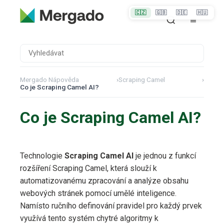
🇨🇿
🇬🇧
🇩🇪
🇭🇺
Mergado Nápověda
›
Scraping Camel
›
Co je Scraping Camel AI?
Co je Scraping Camel AI?
Technologie
Scraping Camel AI
je jednou z funkcí
rozšíření Scraping Camel, která slouží k
automatizovanému zpracování a analýze obsahu
webových stránek pomocí umělé inteligence.
Namísto ručního definování pravidel pro každý prvek
využívá tento systém chytré algoritmy k