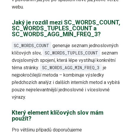
webu.
Jaký je rozdíl mezi SC_WORDS_COUNT,
SC_WORDS_TUPLES_COUNT a
SC_WORDS_AGG_MIN_FREQ_3?
SC_WORDS_COUNT
generuje seznam jednoslovných
klíčových slov,
SC_WORDS_TUPLES_COUNT
seznam
dvojslovných spojení, která lépe vystihují konkrétní
téma stránky.
SC_WORDS_AGG_MIN_FREQ_3
je
nejpokročilejší metoda – kombinuje výsledky
předchozích analýz i dalších interních metod a vybírá
pouze nejrelevantnější jednoslovné i víceslovné
výrazy.
Který element klíčových slov mám
použít?
Pro většinu případů doporučujeme