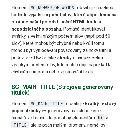
Element
SC_NUMBER_OF_WORDS
obsahuje číselnou
hodnotu vyjadřující
počet slov, které algoritmus na
stránce našel po odstranění HTML kódu a
nepodstatného obsahu
. Pomáhá identifikovat
stránky s velmi nízkým počtem slov (např. pod 50
slov), které mohou být chybné nebo kvůli tomu
mohou být vyhledávači považovány za nekvalitní a
podezřelé. Ukáže také stránky s naopak velmi
vysokým počtem slov, kde mohlo dojít například k
chybnému importu nebo zpracování textu.
SC_MAIN_TITLE (Strojově generovaný
titulek)
Element
SC_MAIN_TITLE
obsahuje
krátký textový
popis stránky
vygenerovaný na základě více
signálů z obsahu. Je podobný elementům
H1
a
TITLE
, ale je psán malými písmeny, neměl by