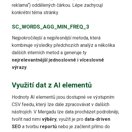
reklama“) oddělených čárkou. Lépe zachycují
konkrétní téma stránky.
SC_WORDS_AGG_MIN_FREQ_3
Nejpokročilejší a nejpřesnější metoda, která
kombinuje výsledky předchozích analýz a několika
dalších interních metod a generuje ty
nejrelevantnější jednoslovné i víceslovné
výrazy
.
Využití dat z AI elementů
Hodnoty AI elementů jsou dostupné ve výstupním
CSV feedu, který lze dále zpracovávat v dalších
nástrojích. V Mergadu lze data procházet podrobněji,
tvořit nad nimi
výběry
, využít je pro
data-driven
SEO
a tvorbu
reportů
nebo je začlenit přímo do