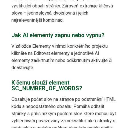
vystihující obsah stránky. Zároveň extrahuje klíčová
slova – jednoslovná, dvojslovná i jejich
nejrelevantnější kombinaci.
Jak AI elementy zapnu nebo vypnu?
V záložce Elementy v rámci konkrétního projektu
klikněte na Editovat elementy a jednotlivé AI
elementy zaškrtnutím nebo odškrtnutím aktivujte či
deaktivujte.
K čemu slouží element
SC_NUMBER_OF_WORDS?
Obsahuje počet slov na stránce po odstranění HTML
kódu a nepodstatného obsahu. Pomáhá odhalit
stránky s příliš nízkým počtem slov, které mohou být
vyhledávači považovány za nekvalitní, ale i stránky s
neobvykle vysokým počtem slov, kde mohlo dojít k