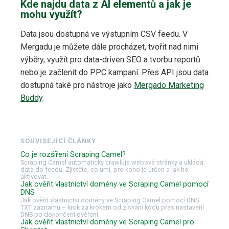
Kde najdu data z AI elementů a jak je
mohu využít?
Data jsou dostupná ve výstupním CSV feedu. V
Mergadu je můžete dále procházet, tvořit nad nimi
výběry, využít pro data-driven SEO a tvorbu reportů
nebo je začlenit do PPC kampaní. Přes API jsou data
dostupná také pro nástroje jako
Mergado Marketing
Buddy
.
SOUVISEJÍCÍ ČLÁNKY
Co je rozšíření Scraping Camel?
Scraping Camel automaticky crawluje webové stránky a ukládá
data do feedů. Zjistěte, co umí, pro koho je určen a jak ho
aktivovat.
Jak ověřit vlastnictví domény ve Scraping Camel pomocí
DNS
Jak ověřit vlastnictví domény ve Scraping Camel pomocí DNS
TXT záznamu – krok za krokem od získání kódu přes nastavení
DNS po dokončení ověření.
Jak ověřit vlastnictví domény ve Scraping Camel pro