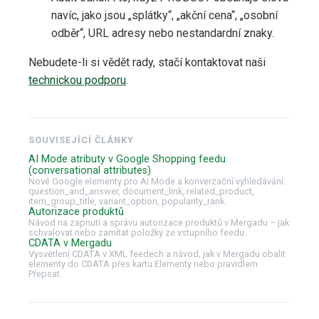
navíc, jako jsou „splátky“, „akční cena“, „osobní
odběr“, URL adresy nebo nestandardní znaky.
Nebudete-li si vědět rady, stačí kontaktovat naši
technickou podporu
.
SOUVISEJÍCÍ ČLÁNKY
AI Mode atributy v Google Shopping feedu
(conversational attributes)
Nové Google elementy pro AI Mode a konverzační vyhledávání:
question_and_answer, document_link, related_product,
item_group_title, variant_option, popularity_rank.
Autorizace produktů
Návod na zapnutí a správu autorizace produktů v Mergadu – jak
schvalovat nebo zamítat položky ze vstupního feedu.
CDATA v Mergadu
Vysvětlení CDATA v XML feedech a návod, jak v Mergadu obalit
elementy do CDATA přes kartu Elementy nebo pravidlem
Přepsat.