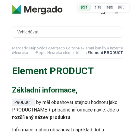
🇨🇿
🇬🇧
🇩🇪
🇭🇺
Mergado Nápověda
›
Mergado Editor
›
Reklamní kanály a inzerce
›
Heureka
›
Popis Heureka elementů
›
Element PRODUCT
Element PRODUCT
Základní informace,
PRODUCT
by měl obsahovat stejnou hodnotu jako
PRODUCTNAME + případné informace navíc. Jde o
rozšířený název produktu
.
Informace mohou obsahovat například dobu