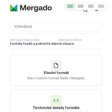
🇨🇿
🇬🇧
🇩🇪
🇭🇺
Mergado Nápověda
›
Mergado Editor
›
Formáty feedů a pokročilé datové situace
Vlastní formát
Vše o Custom Format feedu v Mergadu.
Technické detaily formátů