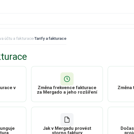
va účtu a fakturace
›
Tarify a fakturace
kturace
turace v
Změna frekvence fakturace
Změna t
za Mergado a jeho rozšíření
funguje
Jak v Mergadu provést
Dočas
ktura
storno faktury
proj