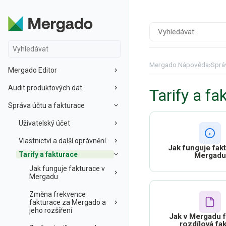
Mergado Nápověda
›
Sprá
Mergado Editor
Audit produktových dat
Tarify a fa
Správa účtu a fakturace
Uživatelský účet
Vlastnictví a další oprávnění
Jak funguje fak
Tarify a fakturace
Mergadu
Jak funguje fakturace v
Mergadu
Změna frekvence
fakturace za Mergado a
jeho rozšíření
Jak v Mergadu 
rozdílová fa