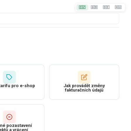
🇨🇿
🇬🇧
🇩🇪
🇭🇺
arifu pro e-shop
Jak provádět změny
fakturačních údajů
né pozastavení
ektů a vrácení