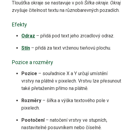
Tloušťka okraje se nastavuje v poli
Šířka okraje
.
Okraj
zvyšuje čitelnost textu na různobarevných pozadích.
Efekty
Odraz
– přidá pod text jeho zrcadlový odraz.
Stín
– přidá za text vrženou tieňovú plochu.
Pozice a rozměry
Pozice
– souřadnice X a Y určují umístění
vrstvy na plátně v pixelech. Vrstvu lze přesunout
také přetažením přímo na plátně.
Rozměry
– šířka a výška textového pole v
pixelech.
Pootočení
– natočení vrstvy ve stupních,
nastavitelné posuvníkem nebo číselně.