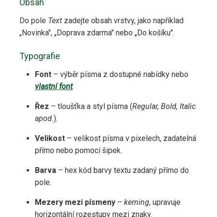
Obsah
Do pole
Text
zadejte obsah vrstvy, jako například
„Novinka", „Doprava zdarma" nebo „Do košíku".
Typografie
Font
– výběr písma z dostupné nabídky nebo
vlastní font
.
Řez
– tloušťka a styl písma (
Regular, Bold, Italic
apod.
).
Velikost
– velikost písma v pixelech, zadatelná
přímo nebo pomocí šipek.
Barva
– hex kód barvy textu zadaný přímo do
pole.
Mezery mezi písmeny
–
kerning
, upravuje
horizontální rozestupy mezi znaky.