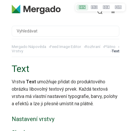
🇨🇿
🇬🇧
🇩🇪
🇭🇺
Mergado Nápověda
›
Feed Image Editor
›
Rozhraní
›
Plátno
›
Vrstvy
›
Text
Text
Vrstva
Text
umožňuje přidat do produktového
obrázku libovolný textový prvek. Každá textová
vrstva má vlastní nastavení typografie, barvy, polohy
a efektů a lze ji přesně umístit na plátně.
Nastavení vrstvy