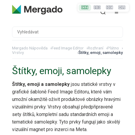
🇨🇿
🇬🇧
🇩🇪
🇭🇺
Mergado Nápověda
›
Feed Image Editor
›
Rozhraní
›
Plátno
›
Vrstvy
›
Štítky, emoji, samolepky
Štítky, emoji, samolepky
Štítky, emoji a samolepky
jsou statické vrstvy v
grafické šabloně Feed Image Editoru, které vám
umožní okamžitě oživit produktové obrázky hravými
vizuálními prvky. Vrstvy obsahují předpřipravené
sety štítků, kompletní sadu standardních emoji a
tematické samolepky. Tyto prvky fungují jako skvělý
vizuální magnet pro inzerci na Meta.