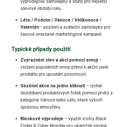
výprodejové samolepky a stuhy pro největší
slevové období roku.
Léto / Podzim / Vánoce / Velikonoce /
Valentýn
– sezónní a sváteční samolepky pro
časově omezené marketingové kampaně.
Typické případy použití
Zvýraznění slev a akcí pomocí emoji
–
vložení populárních emoji přímo k akční ceně
produktu pro upoutání pozornosti.
Sezónní akce na jedno kliknutí
– rychlé
dozdobení produktových fotek pomocí prvků z
kategorie
Vánoce
nebo
Léto
, které vytvoří
správnou atmosféru.
Bleskové výprodeje
– využití vrstvy
Black
Friday & Cyber Monday
pro okamžité plošné