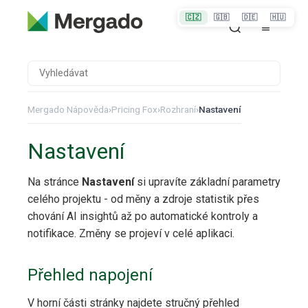
🇨🇿
🇬🇧
🇩🇪
🇭🇺
Mergado Nápověda
›
Pricing Fox
›
Rozhraní
›
Nastavení
Nastavení
Na stránce
Nastavení
si upravíte základní parametry
celého projektu - od měny a zdroje statistik přes
chování AI insightů až po automatické kontroly a
notifikace. Změny se projeví v celé aplikaci.
Přehled napojení
V horní části stránky najdete stručný přehled