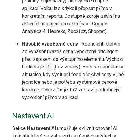
prokliky, objednávky) jako výchozí napříč
aplikací. Volbu lze kdykoli přepsat přímo v
konkrétním reportu. Dostupné zdroje závisí na
aktivních napojení projektu (např. Google
Analytics 4, Heureka, Zboží.cz, Shoptet).
Násobič vypočtené ceny
- koeficient, kterým
se vynásobí každá cena vypočtená pricingem
před zápisem do výstupního elementu. Výchozí
hodnota je
1
(bez změny). Hodí se například v
situacích, kdy výstupní feed očekává ceny v jiné
jednotce nebo je potřeba systémové cenové
korekce. Odkaz
Co je to?
zobrazí podrobnější
vysvětlení přímo v aplikaci.
Nastavení AI
Sekce
Nastavení AI
umožňuje ovlivnit chování AI
insightů, které se zobrazují na různých místech v