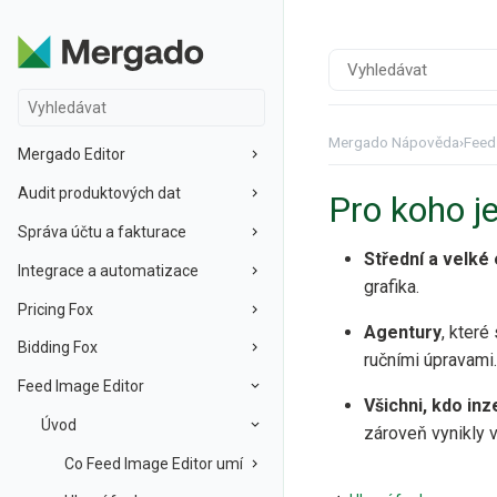
Mergado Nápověda
›
Feed
Mergado Editor
Audit produktových dat
Pro koho j
Správa účtu a fakturace
Střední a velké
Integrace a automatizace
grafika.
Pricing Fox
Agentury
, které
Bidding Fox
ručními úpravami.
Feed Image Editor
Všichni, kdo inz
Úvod
zároveň vynikly 
Co Feed Image Editor umí