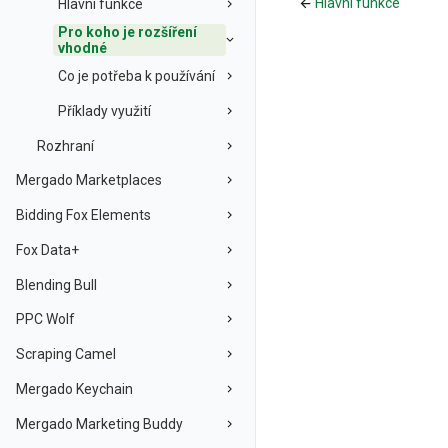
Hlavní funkce
Hlavní funkce
Pro koho je rozšíření
vhodné
Co je potřeba k používání
Příklady využití
Rozhraní
Mergado Marketplaces
Bidding Fox Elements
Fox Data+
Blending Bull
PPC Wolf
Scraping Camel
Mergado Keychain
Mergado Marketing Buddy