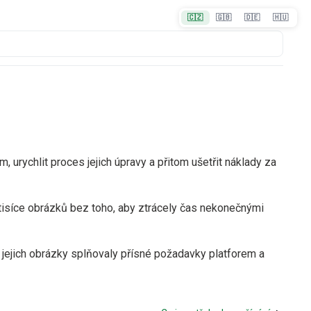
🇨🇿
🇬🇧
🇩🇪
🇭🇺
m, urychlit proces jejich úpravy a přitom ušetřit náklady za
t tisíce obrázků bez toho, aby ztrácely čas nekonečnými
y jejich obrázky splňovaly přísné požadavky platforem a