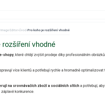
 Image Editor
›
Úvod
›
Pro koho je rozšíření vhodné
e rozšíření vhodné
 e-shopy
, které chtějí zvýšit prodeje díky profesionálním obrázků
 spravují více klientů a potřebují rychle a hromadně optimalizova
erují na srovnávačích zboží a sociálních sítích
a potřebují, ab
v záplavě konkurence.