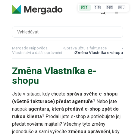
🇨🇿
🇬🇧
🇩🇪
🇭🇺
Mergado Nápověda
›
Správa účtu a fakturace
›
Vlastnictví a další oprávnění
›
Změna Vlastníka e-shopu
Změna Vlastníka e-
shopu
Jste v situaci, kdy chcete
správu svého e-shopu
(včetně fakturace) předat agentuře
? Nebo jste
naopak
agentura, která předává e-shop zpět do
rukou klienta
? Prodali jste e-shop a potřebujete jej
předat novému majiteli? Všechny tyto změny
jednoduše a sami vyřešíte
změnou oprávnění
, kdy