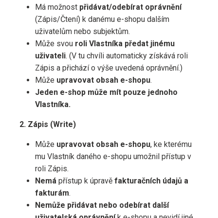
Má možnost
přidávat/odebírat oprávnění
(Zápis/Čtení) k danému e-shopu dalším
uživatelům nebo subjektům.
Může svou
roli Vlastníka předat jinému
uživateli
. (V tu chvíli automaticky získává roli
Zápis a přichází o výše uvedená oprávnění.)
Může
upravovat obsah e-shopu
.
Jeden e-shop může mít pouze jednoho
Vlastníka.
2. Zápis (Write)
Může
upravovat obsah e-shopu
, ke kterému
mu Vlastník daného e-shopu umožnil přístup v
roli Zápis.
Nemá
přístup k úpravě
fakturačních údajů a
fakturám
.
Nemůže přidávat nebo odebírat další
uživatelská oprávnění
k e-shopu a nevidí jiné