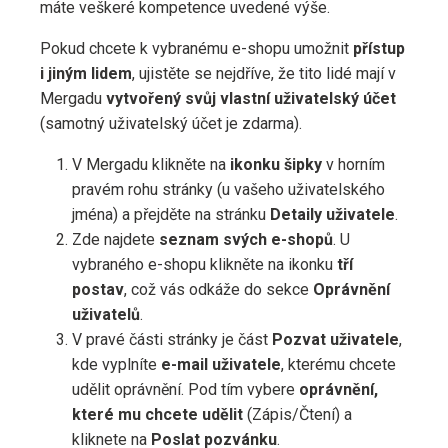
máte veškeré kompetence uvedené výše.
Pokud chcete k vybranému e-shopu umožnit
přístup
i jiným lidem
, ujistěte se nejdříve, že tito lidé mají v
Mergadu
vytvořený svůj vlastní uživatelský účet
(samotný uživatelský účet je zdarma).
V Mergadu klikněte na
ikonku šipky
v horním
pravém rohu stránky (u vašeho uživatelského
jména) a přejděte na stránku
Detaily uživatele
.
Zde najdete
seznam svých e-shopů
. U
vybraného e-shopu klikněte na ikonku
tří
postav
, což vás odkáže do sekce
Oprávnění
uživatelů
.
V pravé části stránky je část
Pozvat uživatele
,
kde vyplníte
e-mail uživatele
, kterému chcete
udělit oprávnění. Pod tím vybere
oprávnění,
které mu chcete udělit
(Zápis/Čtení) a
kliknete na
Poslat pozvánku
.