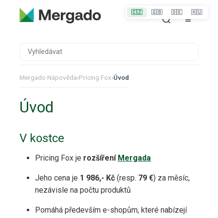
🇨🇿
🇬🇧
🇩🇪
🇭🇺
Mergado Nápověda
›
Pricing Fox
›
Úvod
Úvod
V kostce
Pricing Fox je
rozšíření
Mergada
Jeho cena je
1 986,- Kč
(resp.
79 €
) za měsíc,
nezávisle na počtu produktů
Pomáhá především e-shopům, které nabízejí