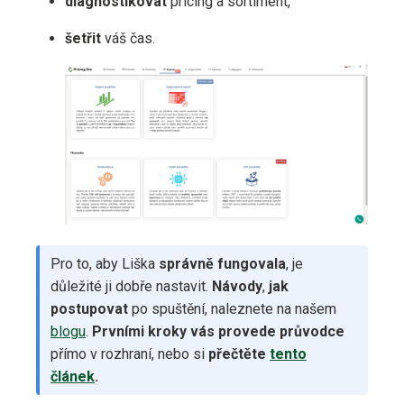
diagnostikovat
pricing a sortiment,
šetřit
váš čas.
Pro to, aby Liška
správně fungovala
, je
důležité ji dobře nastavit.
Návody
,
jak
postupovat
po spuštění, naleznete na našem
blogu
.
Prvními kroky vás provede průvodce
přímo v rozhraní, nebo si
přečtěte
tento
článek
.