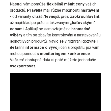
Nástroj vám pomůže
flexibilně měnit ceny
vašich
produktů.
Pravidla
mají různé
možnosti
nastavení
- od varianty
dražší
/
levnější
, přes
zaokrouhlování
,
až například po práci s takzvanými
„baťovskými“
cenami
. Aplikují se samozřejmě na
hromadné
výběry
a tím se zbavíte kontrolování a nastavování u
jednotlivých produktů. Navíc se v rozhraní dozvíte i
detailní informace o vývoji
cen a projektu, jež vám
mohou pomoct s
monitoringem konkurence
.
Veškeré dostupné data si poté můžete jednoduše
vyexportovat
.