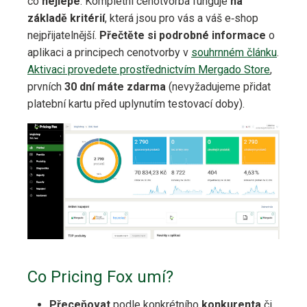
co
nejlépe
. Kompletní cenotvorba funguje
na
základě kritérií
, která jsou pro vás a váš e‑shop
nejpřijatelnější.
Přečtěte si podrobné informace
o
aplikaci a principech cenotvorby v
souhrnném článku
.
Aktivaci provedete prostřednictvím Mergado Store
,
prvních
30 dní máte zdarma
(nevyžadujeme přidat
platební kartu před uplynutím testovací doby).
Co Pricing Fox umí?
Přeceňovat
podle konkrétního
konkurenta
či