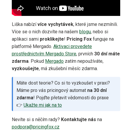
Liška nabízí
více vychytávek
, které jsme nezmínili.
Více se o nich dozvíte na našem
blogu
, nebo si
aplikaci sami
proklikejte
!
Pricing Fox
funguje na
platformě Mergado.
Aktivaci provedete
prostřednictvím Mergado Store
, prvních
30 dní máte
zdarma
. Pokud
Mergado
zatím nepoužíváte,
vyzkoušejte
, má zkušební měsíc zdarma.
Máte dost teorie? Co si to vyzkoušet v praxi?
Máme pro vás pricingový automat
na 30 dní
zdarma
! Pojďte přetavit vědomosti do praxe
👉
Ukažte mi jak na to
Nevíte si s něčím rady?
Kontaktujte
nás
na
podpora@pricingfox.cz