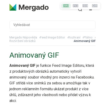
🇨🇿
🇬🇧
🇩🇪
🇭🇺
Mergado Nápověda
›
Feed Image Editor
›
Rozhraní
›
Plátno
›
Rozvržení obrázků
›
Animovaný GIF
Animovaný GIF
Animovaný GIF
je funkce Feed Image Editoru, která
z produktových obrázků automaticky vytvoří
animovaný soubor vhodný pro inzerci na Facebooku.
GIF střídá více snímků za sebou a umožňuje tak v
jednom reklamním formátu ukázat produkt z více
úhlů, zdůraznit jeho vlastnosti nebo přidat výzvu k
akci.