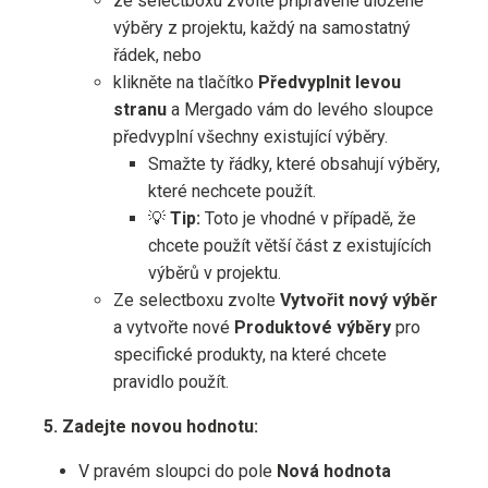
ze selectboxu zvolte připravené uložené
výběry z projektu, každý na samostatný
řádek, nebo
klikněte na tlačítko
Předvyplnit levou
stranu
a Mergado vám do levého sloupce
předvyplní všechny existující výběry.
Smažte ty řádky, které obsahují výběry,
které nechcete použít.
💡
Tip:
Toto je vhodné v případě, že
chcete použít větší část z existujících
výběrů v projektu.
Ze selectboxu zvolte
Vytvořit nový výběr
a vytvořte nové
Produktové výběry
pro
specifické produkty, na které chcete
pravidlo použít.
5. Zadejte novou hodnotu:
V pravém sloupci do pole
Nová hodnota