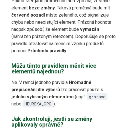
Pokud Mergado proměnnou nerozpozná, zůstane
element
beze změny
. Taková proměnná bude mít
červené pozadí
místo zeleného, což signalizuje
chybu nebo neexistující element. Prázdná hodnota
naopak způsobí, že element bude
vymazán
(nahrazen prázdným řetězcem). Doporučuje se proto
pravidlo otestovat na menším vzorku produktů
pomocí
Průchodu pravidly
.
Můžu tímto pravidlem měnit více
elementů najednou?
Ne. V rámci jednoho pravidla
Hromadné
přepisování dle výběrů
lze pracovat pouze s
jedním vybraným elementem
(např.
g:brand
nebo
HEUREKA_CPC
).
Jak zkontroluji, jestli se změny
aplikovaly správně?