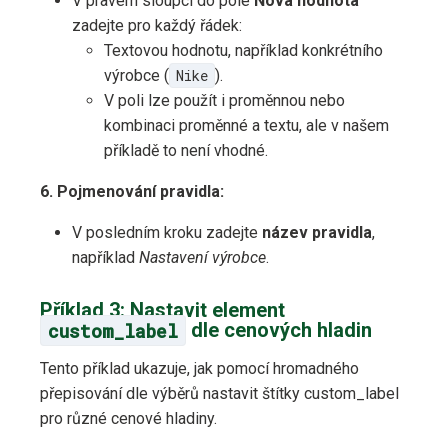
V pravém sloupci do pole
Nová hodnota
zadejte pro každý řádek:
Textovou hodnotu, například konkrétního
výrobce (
Nike
).
V poli lze použít i proměnnou nebo
kombinaci proměnné a textu, ale v našem
příkladě to není vhodné.
6. Pojmenování pravidla:
V posledním kroku zadejte
název pravidla
,
například
Nastavení výrobce
.
Příklad 3: Nastavit element
custom_label
dle cenových hladin
Tento příklad ukazuje, jak pomocí hromadného
přepisování dle výběrů nastavit štítky custom_label
pro různé cenové hladiny.