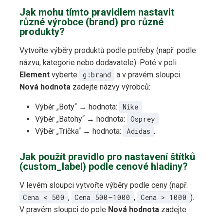
Jak mohu tímto pravidlem nastavit
různé výrobce (brand) pro různé
produkty?
Vytvořte výběry produktů podle potřeby (např. podle
názvu, kategorie nebo dodavatele). Poté v poli
Element
vyberte
g:brand
a v pravém sloupci
Nová hodnota
zadejte názvy výrobců:
Výběr „Boty“ → hodnota:
Nike
Výběr „Batohy“ → hodnota:
Osprey
Výběr „Trička“ → hodnota:
Adidas
.
Jak použít pravidlo pro nastavení štítků
(custom_label) podle cenové hladiny?
V levém sloupci vytvořte výběry podle ceny (např.
Cena < 500
,
Cena 500–1000
,
Cena > 1000
).
V pravém sloupci do pole
Nová hodnota
zadejte