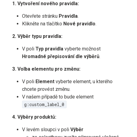
1. Vytvoření nového pravidla:
Otevřete stránku
Pravidla
.
Klikněte na tlačítko
Nové pravidlo
.
2. Výběr typu pravidla:
V poli
Typ pravidla
vyberte možnost
Hromadné přepisování dle výběrů
.
3. Volba elementu pro změnu:
V poli
Element
vyberte element, u kterého
chcete provést změnu.
V našem případě to bude element
g:custom_label_0
4. Výběry produktů:
V levém sloupci v poli
Výběr