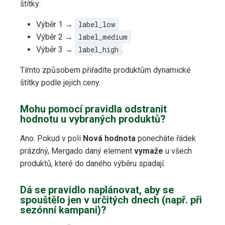
štítky:
Výběr 1 →
label_low
Výběr 2 →
label_medium
Výběr 3 →
label_high
.
Tímto způsobem přiřadíte produktům dynamické
štítky podle jejich ceny.
Mohu pomocí pravidla odstranit
hodnotu u vybraných produktů?
Ano. Pokud v poli
Nová hodnota
ponecháte řádek
prázdný, Mergado daný element
vymaže
u všech
produktů, které do daného výběru spadají.
Dá se pravidlo naplánovat, aby se
spouštělo jen v určitých dnech (např. při
sezónní kampani)?