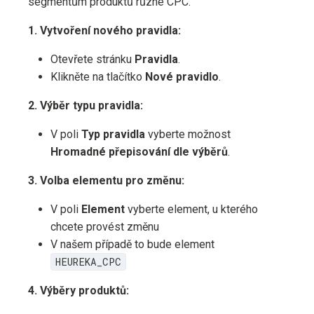
segmentům produktů různé CPC.
1. Vytvoření nového pravidla:
Otevřete stránku
Pravidla
.
Klikněte na tlačítko
Nové pravidlo
.
2. Výběr typu pravidla:
V poli
Typ pravidla
vyberte možnost
Hromadné přepisování dle výběrů
.
3. Volba elementu pro změnu:
V poli
Element
vyberte element, u kterého
chcete provést změnu
V našem případě to bude element
HEUREKA_CPC
4. Výběry produktů: