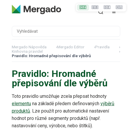
🇨🇿
🇬🇧
🇩🇪
🇭🇺
Mergado Nápověda
›
Mergado Editor
›
Pravidla
›
Knihovna pravidel
›
Pravidlo: Hromadné přepisování dle výběrů
Pravidlo: Hromadné
přepisování dle výběrů
Toto pravidlo umožňuje zcela přepsat hodnoty
elementu
na základě předem definovaných
výběrů
produktů
. Lze použít pro automatické nastavení
hodnot pro různé segmenty produktů (např.
nastavování ceny, výrobce, nebo štítků).