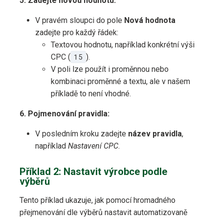
5. Zadejte novou hodnotu:
V pravém sloupci do pole
Nová hodnota
zadejte pro každý řádek:
Textovou hodnotu, například konkrétní výši
CPC (
15
).
V poli lze použít i proměnnou nebo
kombinaci proměnné a textu, ale v našem
příkladě to není vhodné.
6. Pojmenování pravidla:
V posledním kroku zadejte
název pravidla
,
například
Nastavení CPC
.
Příklad 2: Nastavit výrobce podle
výběrů
Tento příklad ukazuje, jak pomocí hromadného
přejmenování dle výběrů nastavit automatizovaně