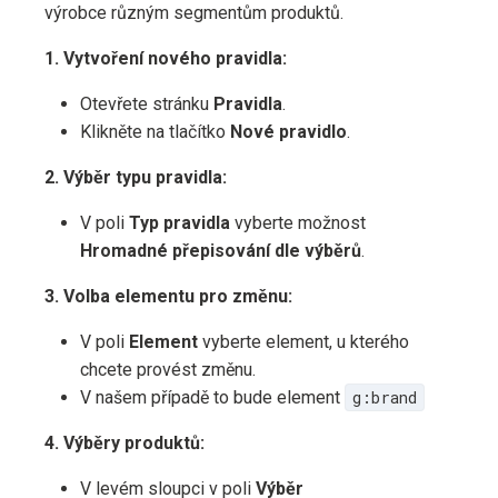
výrobce různým segmentům produktů.
1. Vytvoření nového pravidla:
Otevřete stránku
Pravidla
.
Klikněte na tlačítko
Nové pravidlo
.
2. Výběr typu pravidla:
V poli
Typ pravidla
vyberte možnost
Hromadné přepisování dle výběrů
.
3. Volba elementu pro změnu:
V poli
Element
vyberte element, u kterého
chcete provést změnu.
V našem případě to bude element
g:brand
4. Výběry produktů:
V levém sloupci v poli
Výběr