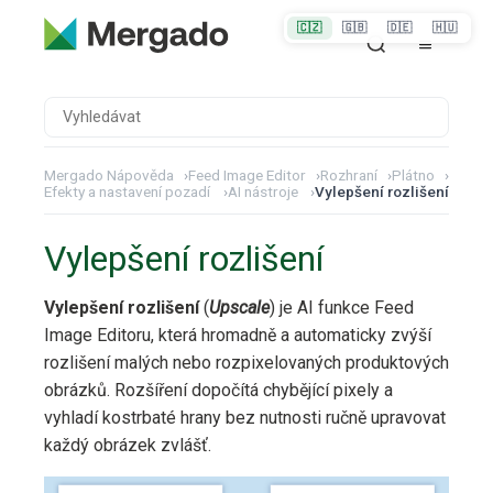
🇨🇿
🇬🇧
🇩🇪
🇭🇺
Mergado Nápověda
›
Feed Image Editor
›
Rozhraní
›
Plátno
›
Efekty a nastavení pozadí
›
AI nástroje
›
Vylepšení rozlišení
Vylepšení rozlišení
Vylepšení rozlišení
(
Upscale
) je AI funkce Feed
Image Editoru, která hromadně a automaticky zvýší
rozlišení malých nebo rozpixelovaných produktových
obrázků. Rozšíření dopočítá chybějící pixely a
vyhladí kostrbaté hrany bez nutnosti ručně upravovat
každý obrázek zvlášť.