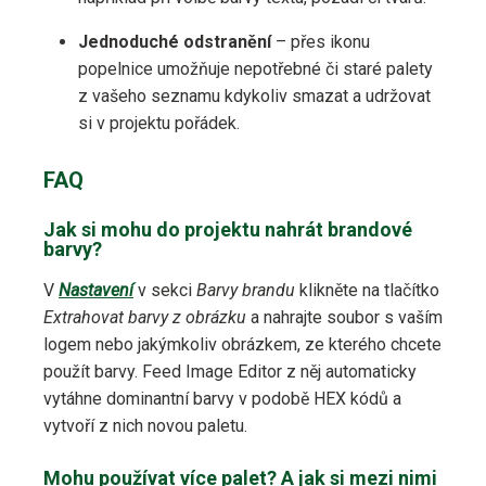
Jednoduché odstranění
– přes ikonu
popelnice umožňuje nepotřebné či staré palety
z vašeho seznamu kdykoliv smazat a udržovat
si v projektu pořádek.
FAQ
Jak si mohu do projektu nahrát brandové
barvy?
V
Nastavení
v sekci
Barvy brandu
klikněte na tlačítko
Extrahovat barvy z obrázku
a nahrajte soubor s vaším
logem nebo jakýmkoliv obrázkem, ze kterého chcete
použít barvy. Feed Image Editor z něj automaticky
vytáhne dominantní barvy v podobě HEX kódů a
vytvoří z nich novou paletu.
Mohu používat více palet? A jak si mezi nimi