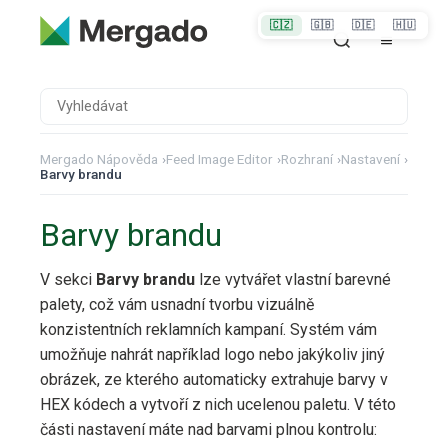
🇨🇿
🇬🇧
🇩🇪
🇭🇺
Mergado Nápověda
›
Feed Image Editor
›
Rozhraní
›
Nastavení
›
Barvy brandu
Barvy brandu
V sekci
Barvy brandu
lze vytvářet vlastní barevné
palety, což vám usnadní tvorbu vizuálně
konzistentních reklamních kampaní. Systém vám
umožňuje nahrát například logo nebo jakýkoliv jiný
obrázek, ze kterého automaticky extrahuje barvy v
HEX kódech a vytvoří z nich ucelenou paletu. V této
části nastavení máte nad barvami plnou kontrolu: