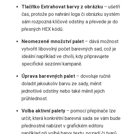
Tlačítko Extrahovat barvy z obrázku
– ušetří
čas, protože po nahrání loga či obrázku systém
sám rozpozná klíčové odstíny a převede je do
přesných HEX kódů.
Neomezené množství palet
– dává možnost
vytvořit libovolný počet barevných sad, což je
ideální například ve chvíli, kdy připravujete
specifické sezónní kampaně.
Úprava barevných palet
– dovoluje ručně
doladit jakoukoliv barvu ze sady, měnit
jednotlivé odstíny nebo také měnit jejich
průhlednost.
Volba aktivní palety
– pomocí přepínače lze
určit, která konkrétní barevná sada se vám bude
přednostně nabízet v grafickém editoru
například při volbě barvy textu, pozadí či tvarů.