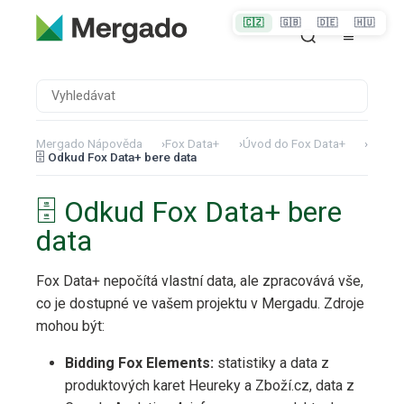
🇨🇿
🇬🇧
🇩🇪
🇭🇺
Mergado Nápověda
›
Fox Data+
›
Úvod do Fox Data+
›
🗄️ Odkud Fox Data+ bere data
🗄️ Odkud Fox Data+ bere
data
Fox Data+ nepočítá vlastní data, ale zpracovává vše,
co je dostupné ve vašem projektu v Mergadu. Zdroje
mohou být:
Bidding Fox Elements:
statistiky a data z
produktových karet Heureky a Zboží.cz, data z