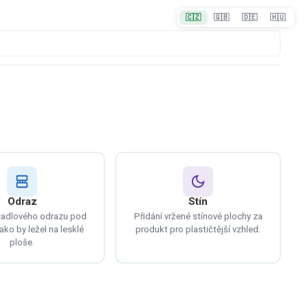
🇨🇿
🇬🇧
🇩🇪
🇭🇺
Odraz
Stín
rcadlového odrazu pod
Přidání vržené stínové plochy za
ako by ležel na lesklé
produkt pro plastičtější vzhled.
ploše.