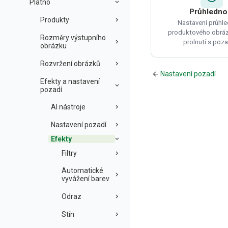
Plátno
Průhledno
Produkty
Nastavení průhle
produktového obráz
Rozměry výstupního
prolnutí s poz
obrázku
Rozvržení obrázků
Nastavení pozadí
Efekty a nastavení
pozadí
AI nástroje
Nastavení pozadí
Efekty
Filtry
Automatické
vyvážení barev
Odraz
Stín