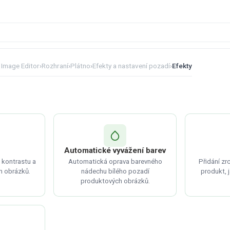
 Image Editor
›
Rozhraní
›
Plátno
›
Efekty a nastavení pozadí
›
Efekty
Automatické vyvážení barev
 kontrastu a
Automatická oprava barevného
Přidání z
 obrázků.
nádechu bílého pozadí
produkt, j
produktových obrázků.