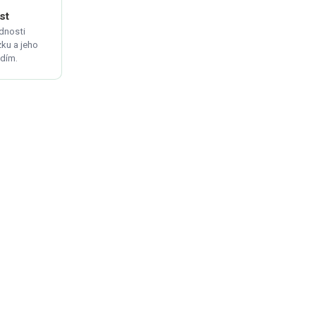
st
dnosti
ku a jeho
adím.