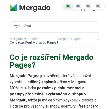
🇨🇿
🇬🇧
🇩🇪
🇭🇺
Mergado Nápověda
›
Mergado Pages
›
Co je rozšíření Mergado Pages?
Co je rozšíření Mergado
Pages?
Mergado Pages
je rozšíření, které vám umožní
vytvořit si
sdílený zápisník
přímo v Mergadu.
Můžete ukládat
poznámky, dokumentaci a
postupy přehledně u vybraného e-shopu v
Mergadu
, takže je má celý tým kdykoliv k dispozici.
Hodí se pro všechny e-shopy, agentury i freelancery,