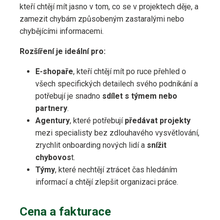
kteří chtějí mít jasno v tom, co se v projektech děje, a
zamezit chybám způsobeným zastaralými nebo
chybějícími informacemi.
Rozšíření je ideální pro:
E-shopaře
, kteří chtějí mít po ruce přehled o
všech specifických detailech svého podnikání a
potřebují je snadno
sdílet s týmem nebo
partnery
.
Agentury
, které potřebují
předávat projekty
mezi specialisty bez zdlouhavého vysvětlování,
zrychlit onboarding nových lidí a
snížit
chybovos
t.
Týmy
, které nechtějí ztrácet čas hledáním
informací a chtějí zlepšit organizaci práce.
Cena a fakturace