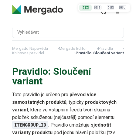
🇨🇿
🇬🇧
🇩🇪
🇭🇺
Mergado Nápověda
›
Mergado Editor
›
Pravidla
›
Knihovna pravidel
›
Pravidlo: Sloučení variant
Pravidlo: Sloučení
variant
Toto pravidlo je určeno pro
převod více
samostatných produktů
, typicky
produktových
variant
, které ve vstupním feedu tvoří skupinu
položek sdruženou (nejčastěji) pomocí elementu
ITEMGROUP_ID
. Pravidlo umožňuje
sjednotit
varianty produktu
pod jednu hlavní položku (tzv.