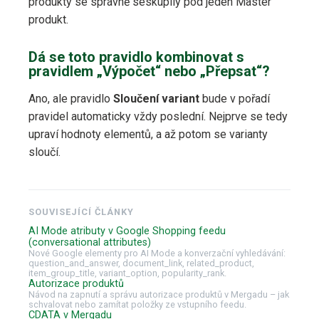
produkty se správně seskupily pod jeden Master
produkt.
Dá se toto pravidlo kombinovat s
pravidlem „Výpočet“ nebo „Přepsat“?
Ano, ale pravidlo
Sloučení variant
bude v pořadí
pravidel automaticky vždy poslední. Nejprve se tedy
upraví hodnoty elementů, a až potom se varianty
sloučí.
SOUVISEJÍCÍ ČLÁNKY
AI Mode atributy v Google Shopping feedu
(conversational attributes)
Nové Google elementy pro AI Mode a konverzační vyhledávání:
question_and_answer, document_link, related_product,
item_group_title, variant_option, popularity_rank.
Autorizace produktů
Návod na zapnutí a správu autorizace produktů v Mergadu – jak
schvalovat nebo zamítat položky ze vstupního feedu.
CDATA v Mergadu