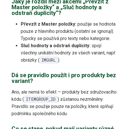
Jaký je rozdíl mezi akcemi „Převzít z
Master položky“ a „Sluč hodnoty a
odstraň duplicity“?
Převzít z Master položky:
použije se hodnota
pouze z hlavního produktu (ostatní se ignorují).
Typicky se používá pro texty nebo kategorie.
Sluč hodnoty a odstraň duplicity:
spojí
všechny unikátní hodnoty ze všech variant, např.
obrázky (
IMGURL
).
Dá se pravidlo použít i pro produkty bez
variant?
Ano, ale nemá to efekt — produkty bez sdružovacího
kódu (
ITEMGROUP_ID
) zůstanou nezměněny.
Pravidlo se použije pouze na položky, které splňují
podmínku společného kódu.
Co se stane, pokud mají varianty různé