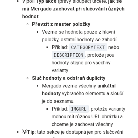
V poli
Typ akce
(pravý sloupec) určete,
jak se
má Mergado zachovat při slučování různých
hodnot
:
Převzít z master položky
Vezme se hodnota pouze z hlavní
položky, ostatní hodnoty se zahodí.
Příklad:
CATEGORYTEXT
nebo
DESCRIPTION
, protože jsou
hodnoty stejné pro všechny
varianty
Sluč hodnoty a odstraň duplicity
Mergado vezme všechny
unikátní
hodnoty
vybraného elementu a sloučí
je do seznamu.
Příklad:
IMGURL
, protože varianty
mohou mít různou URL obrázku a
chceme je zachovat všechny
💡Tip:
tato sekce je dostupná jen pro slučování