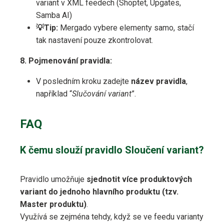
variant v XML feedech (Shoptet, Upgates,
Samba AI)
💡Tip:
Mergado vybere elementy samo, stačí
tak nastavení pouze zkontrolovat.
8. Pojmenování pravidla:
V posledním kroku zadejte
název pravidla
,
například “
Slučování variant
”.
FAQ
K čemu slouží pravidlo Sloučení variant?
Pravidlo umožňuje
sjednotit více produktových
variant do jednoho hlavního produktu (tzv.
Master produktu)
.
Využívá se zejména tehdy, když se ve feedu varianty