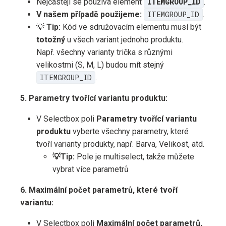
Nejčastěji se používá element
ITEMGROUP_ID
.
V našem případě použijeme:
ITEMGROUP_ID
.
💡
Tip:
Kód ve sdružovacím elementu musí být
totožný
u všech variant jednoho produktu.
Např. všechny varianty trička s různými
velikostmi (S, M, L) budou mít stejný
ITEMGROUP_ID
.
5. Parametry tvořící variantu produktu:
V Selectbox poli
Parametry tvořící variantu
produktu
vyberte všechny parametry, které
tvoří varianty produkty, např. Barva, Velikost, atd.
💡Tip:
Pole je multiselect, takže můžete
vybrat více parametrů
6. Maximální počet parametrů, které tvoří
variantu:
V Selectbox poli
Maximální počet parametrů,