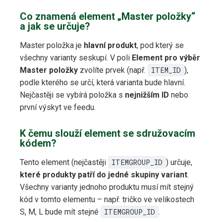
Co znamená element „Master položky“
a jak se určuje?
Master položka je
hlavní produkt
, pod který se
všechny varianty seskupí. V poli
Element pro výběr
Master položky
zvolíte prvek (např.
ITEM_ID
),
podle kterého se určí, která varianta bude hlavní.
Nejčastěji se vybírá položka s
nejnižším ID
nebo
první výskyt ve feedu.
K čemu slouží element se sdružovacím
kódem?
Tento element (nejčastěji
ITEMGROUP_ID
) určuje,
které produkty patří do jedné skupiny variant
.
Všechny varianty jednoho produktu musí mít stejný
kód v tomto elementu – např. tričko ve velikostech
S, M, L bude mít stejné
ITEMGROUP_ID
.