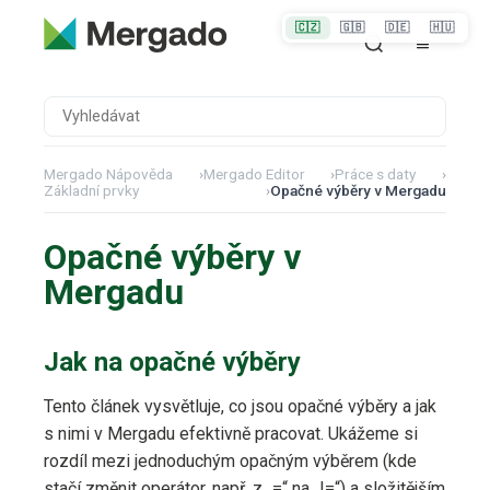
🇨🇿
🇬🇧
🇩🇪
🇭🇺
Mergado Nápověda
›
Mergado Editor
›
Práce s daty
›
Základní prvky
›
Opačné výběry v Mergadu
Opačné výběry v
Mergadu
Jak na opačné výběry
Tento článek vysvětluje, co jsou opačné výběry a jak
s nimi v Mergadu efektivně pracovat. Ukážeme si
rozdíl mezi jednoduchým opačným výběrem (kde
stačí změnit operátor, např. z „=“ na „!=“) a složitějším