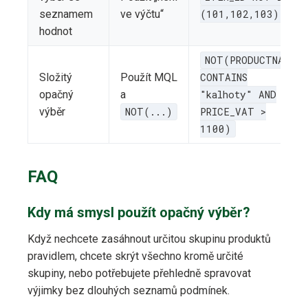
seznamem
ve výčtu“
(101,102,103)
hodnot
NOT(PRODUCTNAME
Složitý
Použít MQL
CONTAINS
opačný
a
"kalhoty" AND
výběr
NOT(...)
PRICE_VAT >
1100)
FAQ
Kdy má smysl použít opačný výběr?
Když nechcete zasáhnout určitou skupinu produktů
pravidlem, chcete skrýt všechno kromě určité
skupiny, nebo potřebujete přehledně spravovat
výjimky bez dlouhých seznamů podmínek.