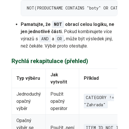
NOT(PRODUCTNAME CONTAINS "boty" OR CATEGOR
Pamatujte, že
NOT
obrací celou logiku, ne
jen jednotlivé části.
Pokud kombinujete více
výrazů s
AND
a
OR
, může být výsledek jiný,
než čekáte. Výběr proto otestujte.
Rychlá rekapitulace (přehled)
Jak
Typ výběru
Příklad
vytvořit
Jednoduchý
Použít
CATEGORY !=
opačný
opačný
"Zahrada"
výběr
operátor
Opačný
výběr se
Použít „není
ITEM_ID NOT IN