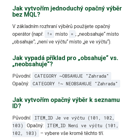
Jak vytvořím jednoduchý opačný výběr
bez MQL?
V základním rozhraní výběrů použijete opačný
operátor (např.
!=
místo
=
; „neobsahuje“ místo
„obsahuje“; „není ve výčtu“ místo „je ve výčtu“).
Jak vypadá příklad pro „obsahuje“ vs.
„neobsahuje“?
Původní:
CATEGORY ~OBSAHUJE "Zahrada"
Opačný:
CATEGORY !~ NEOBSAHUJE "Zahrada"
Jak vytvořím opačný výběr k seznamu
ID?
Původní:
ITEM_ID Je ve výčtu (101, 102,
103)
Opačný:
ITEM_ID Není ve výčtu (101,
102, 103)
– vybere vše kromě těchto tří.