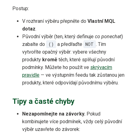
Postup:
V rozhraní výběru přepněte do
Vlastní MQL
dotaz
.
Původní výběr (ten, který definuje
co ponechat
)
zabalte do
()
a předřaďte
NOT
. Tím
vytvoříte opačný výběr: vybere všechny
produkty
kromě
těch, které splňují původní
podmínky. Můžete ho použít ve
skrývacím
pravidle
— ve výstupním feedu tak zůstanou jen
produkty, které odpovídají původnímu výběru.
Tipy a časté chyby
Nezapomínejte na závorky.
Pokud
kombinujete více podmínek, vždy celý původní
výběr uzavřete do závorek: