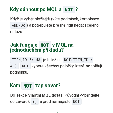
Kdy sáhnout po MQL a
NOT
?
Když je výběr složitější (více podmínek, kombinace
AND/OR
) a potřebujete přesně řídit negaci celého
dotazu.
Jak funguje
NOT
v MQL na
jednoduchém příkladu?
ITEM_ID != 43
je totéž co
NOT(ITEM_ID =
43)
.
NOT
vybere všechny položky, které
ne
splňují
podmínku.
Kam
NOT
zapisovat?
Do sekce
Vlastní MQL dotaz
. Původní výběr dejte
do závorek
()
a před něj napište
NOT
.