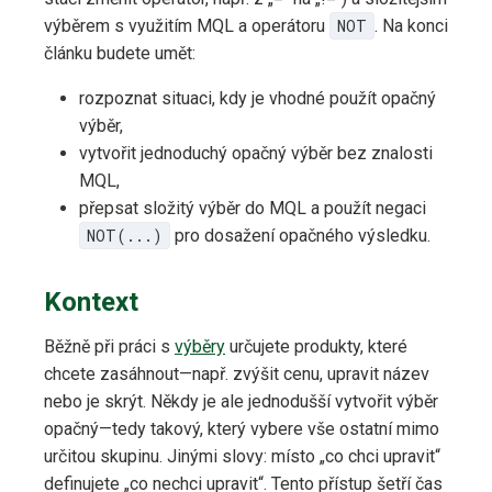
výběrem s využitím MQL a operátoru
NOT
. Na konci
článku budete umět:
rozpoznat situaci, kdy je vhodné použít opačný
výběr,
vytvořit jednoduchý opačný výběr bez znalosti
MQL,
přepsat složitý výběr do MQL a použít negaci
NOT(...)
pro dosažení opačného výsledku.
Kontext
Běžně při práci s
výběry
určujete produkty, které
chcete zasáhnout—např. zvýšit cenu, upravit název
nebo je skrýt. Někdy je ale jednodušší vytvořit výběr
opačný—tedy takový, který vybere vše ostatní mimo
určitou skupinu. Jinými slovy: místo „co chci upravit“
definujete „co nechci upravit“. Tento přístup šetří čas