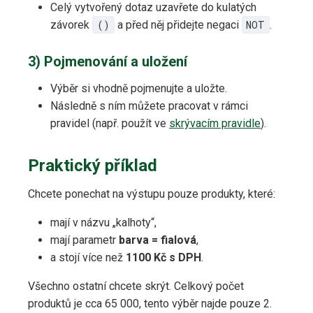
Celý vytvořený dotaz uzavřete do kulatých
závorek
()
a před něj přidejte negaci
NOT
.
3) Pojmenování a uložení
Výběr si vhodně pojmenujte a uložte.
Následně s ním můžete pracovat v rámci
pravidel (např. použít ve
skrývacím pravidle
).
Praktický příklad
Chcete ponechat na výstupu pouze produkty, které:
mají v názvu „kalhoty“,
mají parametr
barva = fialová
,
a stojí více než
1100 Kč s DPH
.
Všechno ostatní chcete skrýt. Celkový počet
produktů je cca 65 000, tento výběr najde pouze 2.