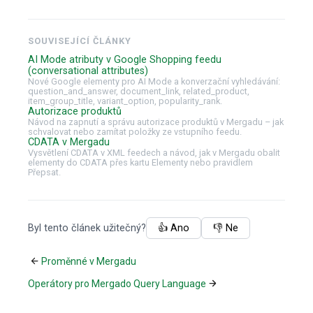
SOUVISEJÍCÍ ČLÁNKY
AI Mode atributy v Google Shopping feedu
(conversational attributes)
Nové Google elementy pro AI Mode a konverzační vyhledávání:
question_and_answer, document_link, related_product,
item_group_title, variant_option, popularity_rank.
Autorizace produktů
Návod na zapnutí a správu autorizace produktů v Mergadu – jak
schvalovat nebo zamítat položky ze vstupního feedu.
CDATA v Mergadu
Vysvětlení CDATA v XML feedech a návod, jak v Mergadu obalit
elementy do CDATA přes kartu Elementy nebo pravidlem
Přepsat.
Byl tento článek užitečný?
👍 Ano
👎 Ne
Proměnné v Mergadu
Operátory pro Mergado Query Language