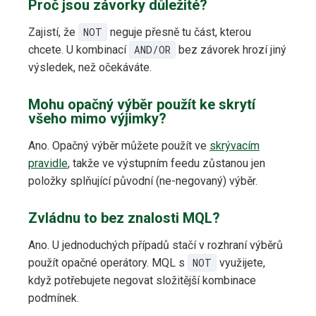
Proč jsou závorky důležité?
Zajistí, že
NOT
neguje přesně tu část, kterou
chcete. U kombinací
AND/OR
bez závorek hrozí jiný
výsledek, než očekáváte.
Mohu opačný výběr použít ke skrytí
všeho mimo výjimky?
Ano. Opačný výběr můžete použít ve
skrývacím
pravidle
, takže ve výstupním feedu zůstanou jen
položky splňující původní (ne-negovaný) výběr.
Zvládnu to bez znalosti MQL?
Ano. U jednoduchých případů stačí v rozhraní výběrů
použít opačné operátory. MQL s
NOT
využijete,
když potřebujete negovat složitější kombinace
podmínek.