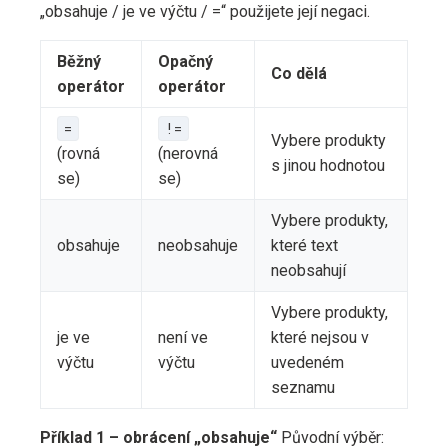
„obsahuje / je ve výčtu / =“ použijete její negaci.
Běžný
Opačný
Co dělá
operátor
operátor
=
!=
Vybere produkty
(rovná
(nerovná
s jinou hodnotou
se)
se)
Vybere produkty,
obsahuje
neobsahuje
které text
neobsahují
Vybere produkty,
je ve
není ve
které nejsou v
výčtu
výčtu
uvedeném
seznamu
Příklad 1 – obrácení „obsahuje“
Původní výběr: