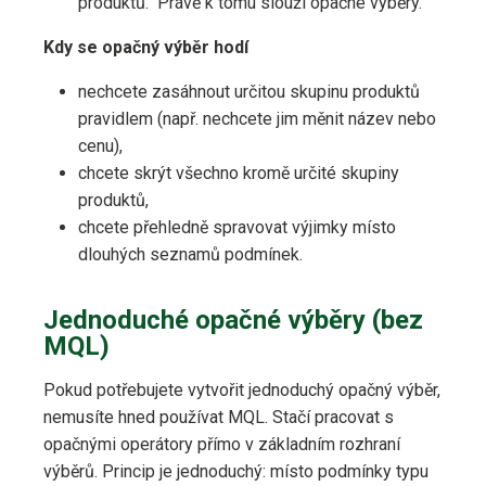
produktů.“ Právě k tomu slouží opačné výběry.
Kdy se opačný výběr hodí
nechcete zasáhnout určitou skupinu produktů
pravidlem (např. nechcete jim měnit název nebo
cenu),
chcete skrýt všechno kromě určité skupiny
produktů,
chcete přehledně spravovat výjimky místo
dlouhých seznamů podmínek.
Jednoduché opačné výběry (bez
MQL)
Pokud potřebujete vytvořit jednoduchý opačný výběr,
nemusíte hned používat MQL. Stačí pracovat s
opačnými operátory přímo v základním rozhraní
výběrů. Princip je jednoduchý: místo podmínky typu