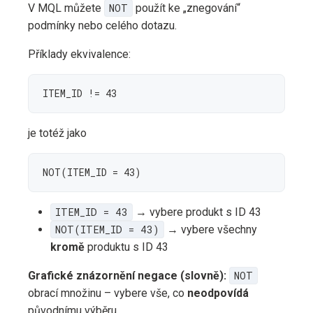
V MQL můžete
NOT
použít ke „znegování“
podmínky nebo celého dotazu.
Příklady ekvivalence:
ITEM_ID != 43
je totéž jako
NOT(ITEM_ID = 43)
ITEM_ID = 43
→ vybere produkt s ID 43
NOT(ITEM_ID = 43)
→ vybere všechny
kromě
produktu s ID 43
Grafické znázornění negace (slovně):
NOT
obrací množinu – vybere vše, co
neodpovídá
původnímu výběru.