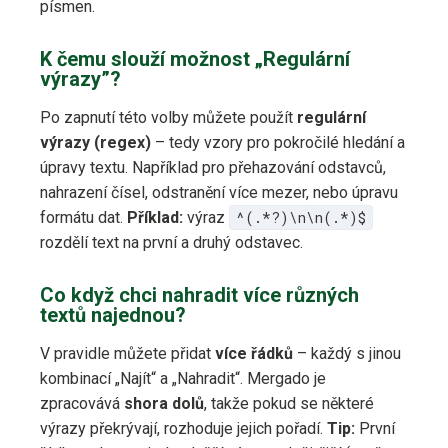
písmen.
K čemu slouží možnost „Regulární
výrazy”?
Po zapnutí této volby můžete použít
regulární
výrazy (regex)
– tedy vzory pro pokročilé hledání a
úpravy textu. Například pro přehazování odstavců,
nahrazení čísel, odstranění více mezer, nebo úpravu
formátu dat.
Příklad:
výraz
^(.*?)\n\n(.*)$
rozdělí text na první a druhý odstavec.
Co když chci nahradit více různých
textů najednou?
V pravidle můžete přidat
více řádků
– každý s jinou
kombinací „Najít“ a „Nahradit“. Mergado je
zpracovává
shora dolů
, takže pokud se některé
výrazy překrývají, rozhoduje jejich pořadí.
Tip:
První