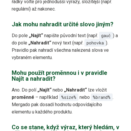
řádky volte pro jednodušší výrazy, složitější (např.
regulární) až nakonec.
Jak mohu nahradit určité slovo jiným?
Do pole
„Najít“
napište původní text (např.
gauč
) a
do pole
„Nahradit“
nový text (např.
pohovka
).
Pravidlo pak nahradí všechna nalezená slova ve
vybraném elementu.
Mohu použít proměnnou i v pravidle
Najít a nahradit?
Ano. Do polí
„Najít“
nebo
„Nahradit“
lze vložit
proměnné
– například
%size%
nebo
%brand%
.
Mergado pak dosadí hodnotu odpovídajícího
elementu u každého produktu.
Co se stane, když výraz, který hledám, v