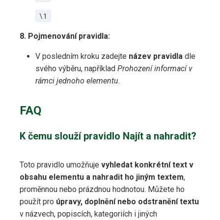
\1
8. Pojmenování pravidla:
V posledním kroku zadejte
název pravidla
dle
svého výběru, například
Prohození informací v
rámci jednoho elementu
.
FAQ
K čemu slouží pravidlo Najít a nahradit?
Toto pravidlo umožňuje
vyhledat konkrétní text v
obsahu elementu a nahradit ho jiným textem
,
proměnnou nebo prázdnou hodnotou. Můžete ho
použít pro
úpravy, doplnění nebo odstranění textu
v názvech, popiscích, kategoriích i jiných