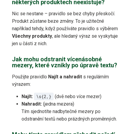
některých produktech neexistuje?
Nic se nestane – pravidlo se bez chyby přeskočí.
Produkt zůstane beze změny. To je užitečné
například tehdy, když používáte pravidlo s výběrem
Všechny produkty
, ale hledaný výraz se vyskytuje
jen u části z nich.
Jak mohu odstranit vícenásobné
mezery, které vznikly po úpravě textu?
Použijte pravidlo
Najít a nahradit
s regulárním
výrazem:
Najít:
\s{2,}
(dvě nebo více mezer)
Nahradit:
(jedna mezera)
Tím sjednotíte nadbytečné mezery po
odstranění textů nebo prázdných proměnných.