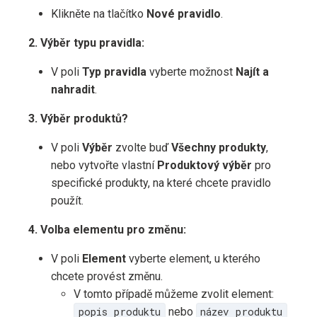
Klikněte na tlačítko
Nové pravidlo
.
2. Výběr typu pravidla:
V poli
Typ pravidla
vyberte možnost
Najít a
nahradit
.
3. Výběr produktů?
V poli
Výběr
zvolte buď
Všechny produkty
,
nebo vytvořte vlastní
Produktový výběr
pro
specifické produkty, na které chcete pravidlo
použít.
4. Volba elementu pro změnu:
V poli
Element
vyberte element, u kterého
chcete provést změnu.
V tomto případě můžeme zvolit element:
popis produktu
nebo
název produktu