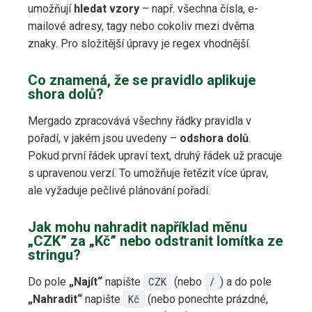
umožňují
hledat vzory
– např. všechna čísla, e-
mailové adresy, tagy nebo cokoliv mezi dvěma
znaky. Pro složitější úpravy je regex vhodnější.
Co znamená, že se pravidlo aplikuje
shora dolů?
Mergado zpracovává všechny řádky pravidla v
pořadí, v jakém jsou uvedeny –
odshora dolů
.
Pokud první řádek upraví text, druhý řádek už pracuje
s upravenou verzí. To umožňuje řetězit více úprav,
ale vyžaduje pečlivé plánování pořadí.
Jak mohu nahradit například měnu
„CZK” za „Kč” nebo odstranit lomítka ze
stringu?
Do pole
„Najít“
napište
CZK
(nebo
/
) a do pole
„Nahradit“
napište
Kč
(nebo ponechte prázdné,