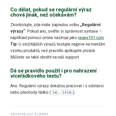
Co dělat, pokud se regulární výraz
chová jinak, než očekávám?
Zkontrolujte, zda máte zapnutou volbu
„Regulární
výrazy“
. Pokud ano, ověřte si správnost syntaxe –
například pomocí online nástroje jako
regex101.com
.
Tip:
U složitějších výrazů testujte nejprve na menším
vzorku produktů, než pravidlo aplikujete plošně.
Můžete se také obrátit na náš support.
Dá se pravidlo použít i pro nahrazení
víceřádkového textu?
Ano. Regulární výrazy dokážou pracovat i s odstavci
nebo přechody řádků (
\n
,
\r\n
).
SOUVISEJÍCÍ ČLÁNKY