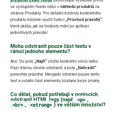
přegenerování feedu
zkontrolujte výsledek přímo
ve výstupním feedu nebo v
náhledu produktů
na
stránce Produkty. Pro detailní kontrolu konkrétního
produktu můžete využít funkci
„Průchod pravidly“
,
která ukáže, jak se hodnoty mění po aplikaci
jednotlivých pravidel.
Mohu odstranit pouze část textu v
rámci jednoho elementu?
Ano. Do pole
„Najít“
vložte konkrétní slovo nebo
frázi, kterou chcete odstranit, a pole
„Nahradit“
ponechte prázdné. Mergado odstraní pouze tento
text a ostatní část elementu zůstane beze změny.
Co dělat, pokud potřebuji v popiscích
odstranit HTML tagy (např.
<p>
,
<br>
,
<strong>
) ve větším množství?