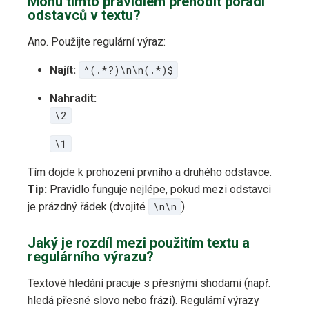
Mohu tímto pravidlem přehodit pořadí
odstavců v textu?
Ano. Použijte regulární výraz:
Najít:
^(.*?)\n\n(.*)$
Nahradit:
\2
\1
Tím dojde k prohození prvního a druhého odstavce.
Tip:
Pravidlo funguje nejlépe, pokud mezi odstavci
je prázdný řádek (dvojité
\n\n
).
Jaký je rozdíl mezi použitím textu a
regulárního výrazu?
Textové hledání pracuje s přesnými shodami (např.
hledá přesné slovo nebo frázi). Regulární výrazy