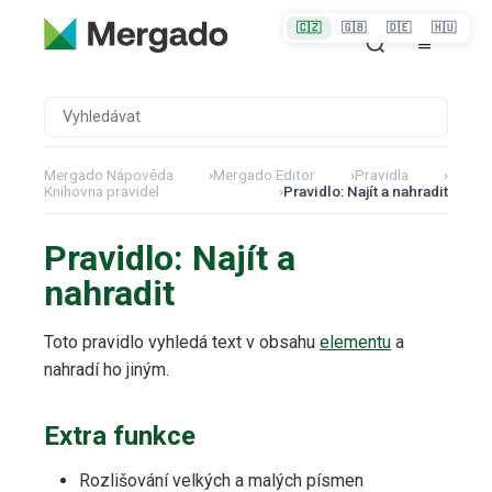
🇨🇿
🇬🇧
🇩🇪
🇭🇺
Mergado Nápověda
›
Mergado Editor
›
Pravidla
›
Knihovna pravidel
›
Pravidlo: Najít a nahradit
Pravidlo: Najít a
nahradit
Toto pravidlo vyhledá text v obsahu
elementu
a
nahradí ho jiným.
Extra funkce
Rozlišování velkých a malých písmen