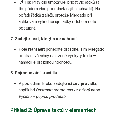
💡
Tip:
Pravidlo umožňuje, přidat víc řádků (a
tím pádem více podmínek najít a nahradit). Na
pořadí řádků záleží, protože Mergado při
aplikování vyhodnocuje řádky odshora dolů
postupně.
7. Zadejte text, kterým se nahradí
Pole
Nahradit
ponechte prázdné. Tím Mergado
odstraní všechny nalezené výskyty textu —
nahradí je prázdnou hodnotou.
8. Pojmenování pravidla
V posledním kroku zadejte
název pravidla
,
například
Odstranit promo texty z názvů
nebo
Vyčištění popisu produktů
.
Příklad 2: Úprava textů v elementech