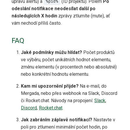
úpravu alertu) a
%pid%
(ID projektu). Polem
Po
odeslání notifikace neodesílat další po
následujících X hodin
zprávy ztlumíte (mute), ať
vám nechodí příliš často.
FAQ
Jaké podmínky můžu hlídat?
Počet produktů
ve výběru, počet unikátních hodnot elementu,
změnu elementu (v procentech nebo absolutně)
nebo konkrétní hodnotu elementu.
Kam mi upozornění přijde?
Na e-mail, do
Mergada, nebo přes webhook na Slack, Discord
či Rocket.chat. Návody na propojení:
Slack
,
Discord
,
Rocket.chat
.
Jak zabráním záplavě notifikací?
Nastavte v
poli pro ztlumení minimální počet hodin, po