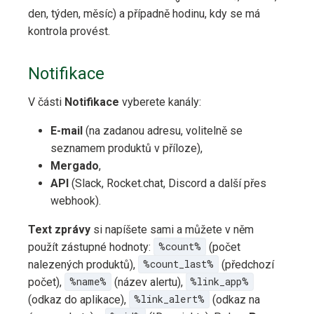
den, týden, měsíc) a případně hodinu, kdy se má
kontrola provést.
Notifikace
V části
Notifikace
vyberete kanály:
E-mail
(na zadanou adresu, volitelně se
seznamem produktů v příloze),
Mergado
,
API
(Slack, Rocket.chat, Discord a další přes
webhook).
Text zprávy
si napíšete sami a můžete v něm
použít zástupné hodnoty:
%count%
(počet
nalezených produktů),
%count_last%
(předchozí
počet),
%name%
(název alertu),
%link_app%
(odkaz do aplikace),
%link_alert%
(odkaz na