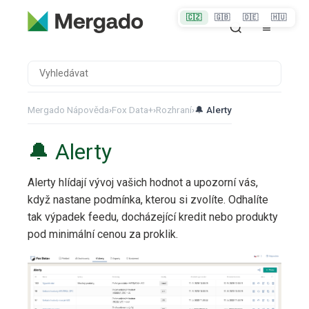
🇨🇿
🇬🇧
🇩🇪
🇭🇺
Mergado Nápověda
›
Fox Data+
›
Rozhraní
›
🔔 Alerty
🔔 Alerty
Alerty hlídají vývoj vašich hodnot a upozorní vás,
když nastane podmínka, kterou si zvolíte. Odhalíte
tak výpadek feedu, docházející kredit nebo produkty
pod minimální cenou za proklik.