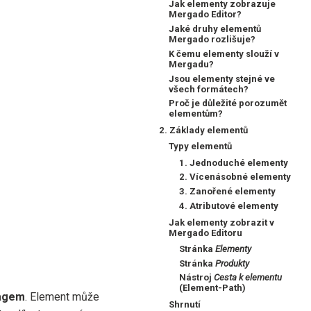
Jak elementy zobrazuje
Mergado Editor?
Jaké druhy elementů
Mergado rozlišuje?
K čemu elementy slouží v
Mergadu?
Jsou elementy stejné ve
všech formátech?
Proč je důležité porozumět
elementům?
2. Základy elementů
Typy elementů
1. Jednoduché elementy
2. Vícenásobné elementy
3. Zanořené elementy
4. Atributové elementy
Jak elementy zobrazit v
Mergado Editoru
Stránka
Elementy
Stránka
Produkty
Nástroj
Cesta k elementu
(Element-Path)
tagem
. Element může
Shrnutí