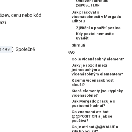
Omezení atributu
@@POSITION
Jak pracovat s
název, cenu nebo kód
vícenásobností v Mergado
Editoru
ází.
Zjištění a použití pozice
Kdy pozici nemusíte
uvádět
Shrnutí
1499
). Společně
FAQ
Co je vícenásobný element?
Jaký je rozdíl mezi
jednoduchým a
vícenásobným elementem?
K čemu vícenásobnost
slouží?
Které elementy jsou typicky
vícenásobné?
Jak Mergado pracuje s
pozicemi hodnot?
Co znamená atribut
@@POSITION a jak se
používá?
Co je atribut @@VALUE a
kdy ho použít?