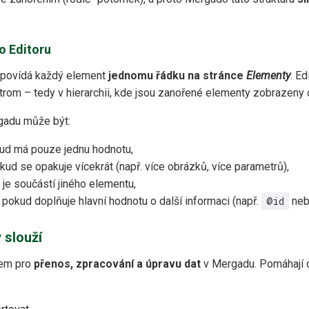
o Editoru
dpovídá každý element
jednomu řádku na stránce
Elementy
. Ed
strom – tedy v hierarchii, kde jsou zanořené elementy zobrazeny
gadu může být:
kud má pouze jednu hodnotu,
okud se opakuje vícekrát (např. více obrázků, více parametrů),
 je součástí jiného elementu,
, pokud doplňuje hlavní hodnotu o další informaci (např.
@id
ne
 slouží
dem pro
přenos, zpracování a úpravu dat
v Mergadu. Pomáhají o