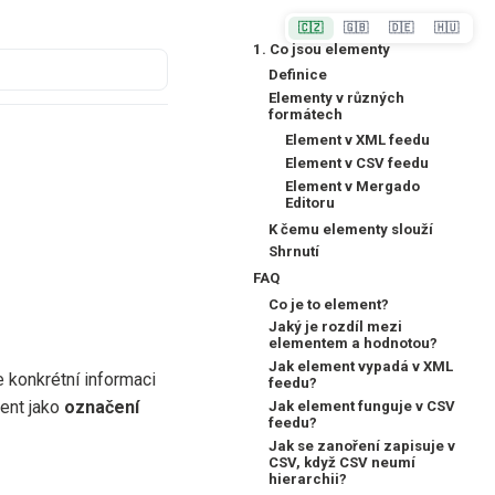
🇨🇿
🇬🇧
🇩🇪
🇭🇺
1. Co jsou elementy
Definice
Elementy v různých
formátech
Element v XML feedu
Element v CSV feedu
Element v Mergado
Editoru
K čemu elementy slouží
Shrnutí
FAQ
Co je to element?
Jaký je rozdíl mezi
elementem a hodnotou?
Jak element vypadá v XML
 konkrétní informaci
feedu?
ment jako
označení
Jak element funguje v CSV
feedu?
Jak se zanoření zapisuje v
CSV, když CSV neumí
hierarchii?