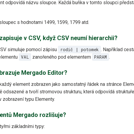
t odpovídá názvu sloupce. Každá buňka v tomto sloupci předst
loupec s hodnotami 1499, 1599, 1799 atd.
zapisuje v CSV, když CSV neumí hierarchii?
CSV simuluje pomocí zápisu
rodič | potomek
. Například ces
 elementu
VAL
zanořeného pod elementem
PARAM
.
brazuje Mergado Editor?
 každý element zobrazen jako samostatný řádek na stránce Elem
ě odsazené a tvoří stromovou strukturu, která odpovídá struktuře
v zobrazení typu Elementy.
entů Mergado rozlišuje?
yřmi základními typy: