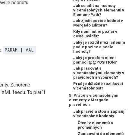
avuje hodnotu
Jak se cílit na hodnoty
vícenásobných elementů v
Element-Path?
Jak zjistit pozice hodnot v
Mergado Editoru?
Kdy není nutné pozici v
cestě uvádět?
Jaký je rozdíl mezi cílením
podle pozice a podle
ta
PARAM | VAL
hodnoty?
Jaký je problém cílení
pomocí @@POSITION?
Jak pracovat s
vícenásobnými elementy v
pravidlech a výběrech?
Proč je důležité rozlišovat
enty. Zanořené
vícenásobnost?
 XML feedu. To platí i
5. Práce s vícenásobnými
elementy v Mergado
pravidlech
Jak pravidla čtou a zapisují
vícenásobné hodnoty
Čtení z elementů a
proměnných
Zapisování do elementů