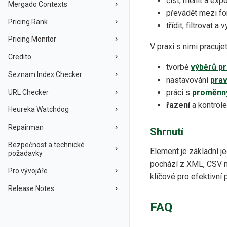
číst, měnit a expo
Mergado Contexts
převádět mezi fo
Pricing Rank
třídit, filtrovat a
Pricing Monitor
V praxi s nimi pracujet
Credito
tvorbě
výběrů p
Seznam Index Checker
nastavování
prav
práci s
proměnn
URL Checker
řazení
a kontrole
Heureka Watchdog
Repairman
Shrnutí
Bezpečnost a technické
Element je základní j
požadavky
pochází z XML, CSV ne
Pro vývojáře
klíčové pro efektivní p
Release Notes
FAQ