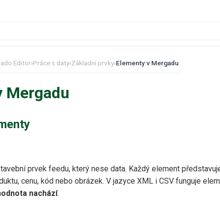
ado Editor
›
Práce s daty
›
Základní prvky
›
Elementy v Mergadu
v Mergadu
ementy
stavební prvek feedu, který nese data. Každý element představuje
duktu, cenu, kód nebo obrázek. V jazyce XML i CSV funguje ele
hodnota nachází
.
: