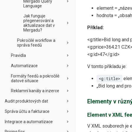
Mergado Query
Language
element = „název
hodnota = „obsah
Jak funguje
přegenerování a
aktualizace dat v
Příklad:
Mergadu?
<g:title>Bid long and 
Pokročilé workflow a
správa feedů
<g:price>364.21 CZK<
<g:id>47</g:id>
Pravidla
Automatizace
V tomto příkladu je:
Formáty feedů a pokročilé
<g:title>
elem
datové situace
„Bid long and pro
Reklamní kanály a inzerce
Elementy v různ
Audit produktových dat
Správa účtu a fakturace
Element v XML fe
Integrace a automatizace
V XML souborech je e
Pricing Fox