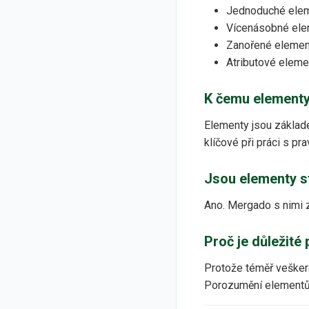
Jednoduché eleme
Vícenásobné ele
Zanořené element
Atributové eleme
K čemu elementy
Elementy jsou základem
klíčové při práci s pr
Jsou elementy s
Ano. Mergado s nimi z
Proč je důležit
Protože téměř veškerá
Porozumění elementům