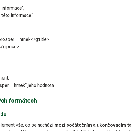
 informace“,
 této informace“.
prosper – hrnek</g:title>
/g:price>
ent,
sper – hrnek“ jeho hodnota.
ých formátech
edu
lement vše, co se nachází
mezi počátečním a ukončovacím 