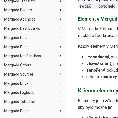
Mergado Translate
rodič | potomek
.
Mergado Depots
Element v Mergad
Mergado Agencies
Mergado Dashboards
V Mergado Editoru o
strukturu feedu jako 
Mergado Lists
Každý element v Mer
Mergado Files
Mergado Notifications
jednoduchý
, po
vícenásobný
, p
Mergado Orders
zanořený
, pokud
Mergado Sources
nebo
atributový
Mergado Drive
K čemu elementy
Mergado Logbook
Elementy jsou zákla
Mergado ToDo List
aby bylo možné je:
Mergado Pages