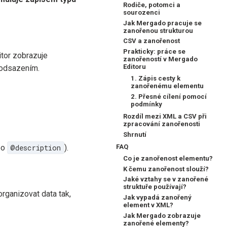
Rodiče, potomci a
sourozenci
Jak Mergado pracuje se
zanořenou strukturou
CSV a zanořenost
Prakticky: práce se
itor zobrazuje
zanořeností v Mergado
Editoru
 odsazením.
1. Zápis cesty k
zanořenému elementu
2. Přesné cílení pomocí
podmínky
Rozdíl mezi XML a CSV při
zpracování zanořenosti
Shrnutí
FAQ
bo
@description
).
Co je zanořenost elementu?
K čemu zanořenost slouží?
Jaké vztahy se v zanořené
struktuře používají?
rganizovat data tak,
Jak vypadá zanořený
element v XML?
Jak Mergado zobrazuje
zanořené elementy?