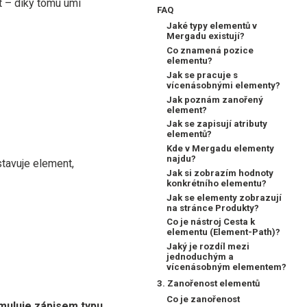
át – díky tomu umí
FAQ
Jaké typy elementů v
Mergadu existují?
Co znamená pozice
elementu?
Jak se pracuje s
vícenásobnými elementy?
Jak poznám zanořený
element?
Jak se zapisují atributy
elementů?
Kde v Mergadu elementy
najdu?
tavuje element,
Jak si zobrazím hodnoty
konkrétního elementu?
Jak se elementy zobrazují
na stránce Produkty?
Co je nástroj Cesta k
elementu (Element-Path)?
Jaký je rozdíl mezi
jednoduchým a
vícenásobným elementem?
3. Zanořenost elementů
Co je zanořenost
muluje zápisem typu