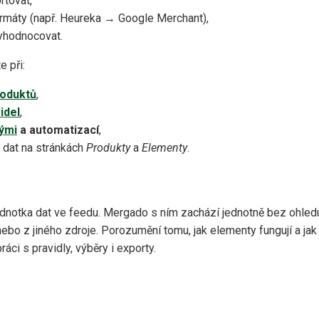
rtovat,
rmáty (např. Heureka → Google Merchant),
 vyhodnocovat.
e při:
roduktů
,
idel
,
ými
a automatizací
,
 dat na stránkách
Produkty
a
Elementy
.
ednotka dat ve feedu. Mergado s ním zachází jednotně bez ohledu
bo z jiného zdroje. Porozumění tomu, jak elementy fungují a jak 
ráci s pravidly, výběry i exporty.