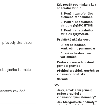
Kdy použít podmínku a kdy
speciální atribut
1. Použití zanořeného
elementu v podmínce
2. Použití speciálního
atributu @@POSITION
3. Použití speciálního
atributu @@VALUE
Praktické ukázky cest
 i převody dat. Jsou
Cílení na hodnotu
konkrétního parametru
Cílení na hodnotu ve
variantách
Přidávání nových hodnot
pomocí pravidel
ebo jiného formátu.
Přehled pravidel, kterých se
vícenásobnost týká
Shrnutí
FAQ
Jaký je základní princip
mentech zakládá.
práce pravidel s
vícenásobnými elementy?
Jak Mergado čte hodnoty z