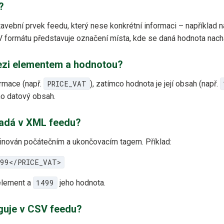
?
tavební prvek feedu, který nese konkrétní informaci – například 
V formátu představuje označení místa, kde se daná hodnota nach
mezi elementem a hodnotou?
ormace (např.
PRICE_VAT
), zatímco hodnota je její obsah (např.
eho datový obsah.
adá v XML feedu?
inován počátečním a ukončovacím tagem. Příklad:
99</PRICE_VAT>
lement a
1499
jeho hodnota.
guje v CSV feedu?