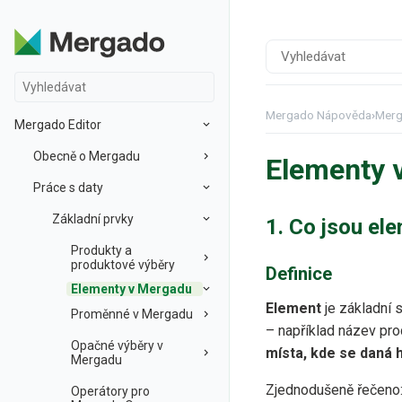
Mergado Nápověda
›
Merg
Mergado Editor
Obecně o Mergadu
Elementy 
Práce s daty
Základní prvky
1. Co jsou el
Produkty a
produktové výběry
Definice
Elementy v Mergadu
Element
je základní 
Proměnné v Mergadu
– například název pro
Opačné výběry v
místa, kde se daná 
Mergadu
Zjednodušeně řečeno
Operátory pro