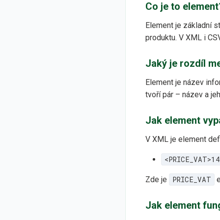
Co je to element
Element je základní s
produktu. V XML i CS
Jaký je rozdíl 
Element je název inf
tvoří pár – název a j
Jak element vyp
V XML je element def
<PRICE_VAT>14
Zde je
PRICE_VAT
e
Jak element fun