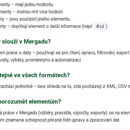
nty – mají jednu hodnotu.
menty – mohou mít více hodnot.
y – jsou součástí jiného elementu.
nty – doplňují element o další informace (např.
@id
).
 slouží v Mergadu?
 práce s daty – používají se pro čtení, úpravu, filtrování, export
avidly, výběry, proměnnými a automatizací.
tejné ve všech formátech?
achází jednotně – bez ohledu na to, zda pocházejí z XML, CSV n
é porozumět elementům?
 práce v Mergadu (výběry, pravidla, výpočty, exporty) se na ele
 znamená schopnost přesně řídit úpravy a zpracování dat.