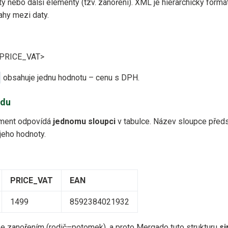
ty nebo další elementy (tzv. zanoření). XML je hierarchický form
tahy mezi daty.
PRICE_VAT>
obsahuje jednu hodnotu – cenu s DPH.
edu
ment odpovídá
jednomu sloupci
v tabulce. Název sloupce předs
jeho hodnoty.
PRICE_VAT
EAN
1499
8592384021932
e zanořením (rodič–potomek), a proto Mergado tuto strukturu
si