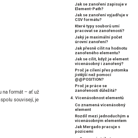
Jak se zanoření zapisuje v
Element-Path?
Jak se zanoření vyjadřuje v
CSV formátu?
Které typy souborů umí
pracovat se zanořeností?
Jaký je maximální počet
úrovní zanoření?
Jak přesně cílit na hodnotu
zanořeného elementu?
Jak se cílit, když je element
vícenásobný i zanořený?
Proč je cílení přes potomka
jistější než pomocí
@@POSITION?
Proč je práce se
zanořeností důležitá?
 na formát – ať už
4. Vícenásobnost elementů
spolu souvisejí, je
Co znamená vícenásobný
element
Rozdíl mezi jednoduchým a
vícenásobným elementem
Jak Mergado pracuje s
pozicemi