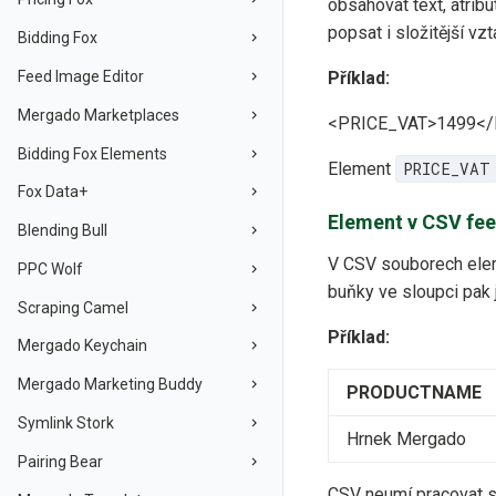
obsahovat text, atribu
popsat i složitější vz
Bidding Fox
Feed Image Editor
Příklad:
Mergado Marketplaces
<PRICE_VAT>1499</
Bidding Fox Elements
Element
PRICE_VAT
Fox Data+
Element v CSV fe
Blending Bull
V CSV souborech ele
PPC Wolf
buňky ve sloupci pak 
Scraping Camel
Příklad:
Mergado Keychain
Mergado Marketing Buddy
PRODUCTNAME
Symlink Stork
Hrnek Mergado
Pairing Bear
CSV neumí pracovat s