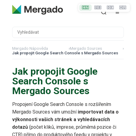
🇨🇿
🇬🇧
🇩🇪
🇭🇺
Mergado Nápověda
›
Mergado Sources
›
Jak propojit Google Search Console s Mergado Sources
Jak propojit Google
Search Console s
Mergado Sources
Propojení Google Search Console s rozšířením
Mergado Sources vám umožní
importovat data o
výkonnosti vašich stránek a vyhledávacích
dotazů
(počet kliků, imprese, průměrná pozice či
CTR) přímo do produktového feedu v projektu v