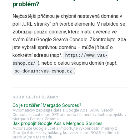
problém?
Nejčastější příčinou je chybně nastavená doména v
poli „URL stránky“ při tvorbě elementu. V nabídce se
zobrazují pouze domény, které máte ověřené ve
svém účtu Google Search Console. Zkontrolujte, zda
jste vybrali správnou doménu – může jít buď o
konkrétní adresu (např.
https://www.vas-
eshop.cz/
), nebo o celou skupinu domén (např.
sc-domain:vas-eshop.cz
).
SOUVISEJÍCÍ ČLÁNKY
Co je rozšíření Mergado Sources?
Automaticky zapisujte data z Google Ads, Skliku, Search
Console, Icecat nebo GPT přímo do elementů vašeho projektu v
Mergado Editoru. Zdarma.
Jak propojit Google Ads s Mergado Sources
Autorizujte Google účet a importujte výkonnostní metriky z
Google Ads – kliky, náklady, konverze nebo ROAS – přímo k
produktům v Mergadu.