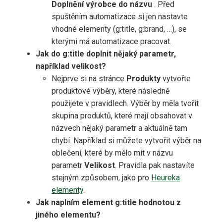
Doplnění výrobce do názvu
. Před
spuštěním automatizace si jen nastavte
vhodné elementy (g:title, g:brand, …), se
kterými má automatizace pracovat.
Jak do g:title doplnit nějaký parametr,
například velikost?
Nejprve si na stránce
Produkty
vytvořte
produktové výběry, které následně
použijete v pravidlech. Výběr by měla tvořit
skupina produktů, které mají obsahovat v
názvech nějaký parametr a aktuálně tam
chybí. Například si můžete vytvořit výběr na
oblečení, které by mělo mít v názvu
parametr
Velikost
. Pravidla pak nastavíte
stejným způsobem, jako pro
Heureka
elementy
.
Jak naplním element g:title hodnotou z
jiného elementu?