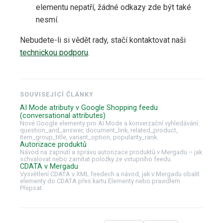
elementu nepatří, žádné odkazy zde být také
nesmí.
Nebudete-li si vědět rady, stačí kontaktovat naši
technickou podporu
.
SOUVISEJÍCÍ ČLÁNKY
AI Mode atributy v Google Shopping feedu
(conversational attributes)
Nové Google elementy pro AI Mode a konverzační vyhledávání:
question_and_answer, document_link, related_product,
item_group_title, variant_option, popularity_rank.
Autorizace produktů
Návod na zapnutí a správu autorizace produktů v Mergadu – jak
schvalovat nebo zamítat položky ze vstupního feedu.
CDATA v Mergadu
Vysvětlení CDATA v XML feedech a návod, jak v Mergadu obalit
elementy do CDATA přes kartu Elementy nebo pravidlem
Přepsat.