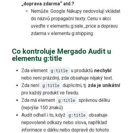
„doprava zdarma“ atd.?
Nemůže. Google Nákupy nedovolují vkládat
do názvů propagační texty. Cenu v akci
uveďte v elementu g:sale_price a dopravu
zdarma v elementu g:shipping.
Co kontroluje Mergado Audit u
elementu g:title
Zda element
g:title
u produktů
nechybí
nebo není prázdný, zda obsahuje nějaký text.
Zda není
g:title
duplicitní, tj.
zda je unikátní
pro každý produkt ve feedu.
Zda má element
g:title
správnou délku
(nejvýše 150 znaků)
Audit odhalí i to, když
g:title
obsahuje
nepovolené odkazy nebo slova, například
informace o dárku nebo dopravě do tohoto