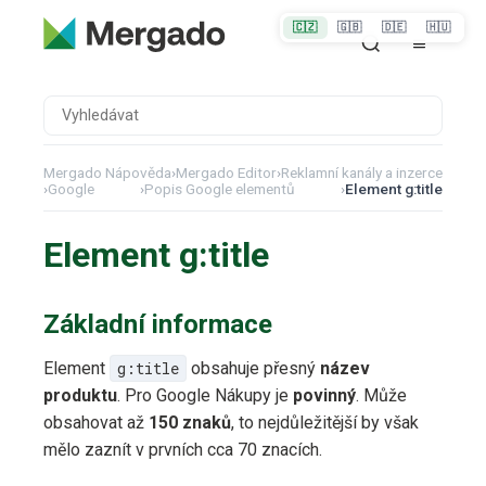
🇨🇿
🇬🇧
🇩🇪
🇭🇺
Mergado Nápověda
›
Mergado Editor
›
Reklamní kanály a inzerce
›
Google
›
Popis Google elementů
›
Element g:title
Element g:title
Základní informace
Element
g:title
obsahuje přesný
název
produktu
. Pro Google Nákupy je
povinný
. Může
obsahovat až
150 znaků
, to nejdůležitější by však
mělo zaznít v prvních cca 70 znacích.