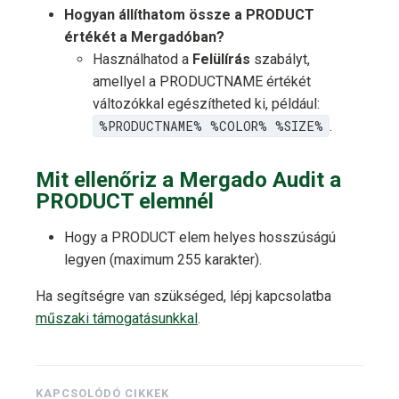
Hogyan állíthatom össze a PRODUCT
értékét a Mergadóban?
Használhatod a
Felülírás
szabályt,
amellyel a PRODUCTNAME értékét
változókkal egészítheted ki, például:
%PRODUCTNAME% %COLOR% %SIZE%
.
Mit ellenőriz a Mergado Audit a
PRODUCT elemnél
Hogy a PRODUCT elem helyes hosszúságú
legyen (maximum 255 karakter).
Ha segítségre van szükséged, lépj kapcsolatba
műszaki támogatásunkkal
.
KAPCSOLÓDÓ CIKKEK