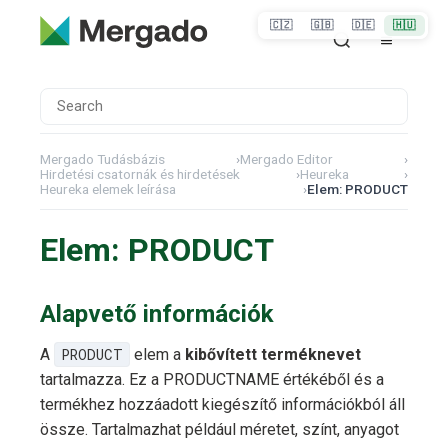
🇨🇿
🇬🇧
🇩🇪
🇭🇺
Mergado Tudásbázis
›
Mergado Editor
›
Hirdetési csatornák és hirdetések
›
Heureka
›
Heureka elemek leírása
›
Elem: PRODUCT
Elem: PRODUCT
Alapvető információk
A
PRODUCT
elem a
kibővített terméknevet
tartalmazza. Ez a PRODUCTNAME értékéből és a
termékhez hozzáadott kiegészítő információkból áll
össze. Tartalmazhat például méretet, színt, anyagot