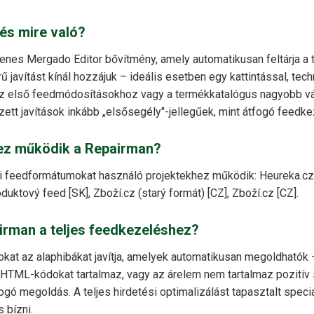
és mire való?
enes Mergado Editor bővítmény, amely automatikusan feltárja 
ű javítást kínál hozzájuk – ideális esetben egy kattintással, techn
 első feedmódosításokhoz vagy a termékkatalógus nagyobb vál
zett javítások inkább „elsősegély"-jellegűek, mint átfogó feedke
ez működik a Repairman?
i feedformátumokat használó projektekhez működik: Heureka.cz
duktový feed [SK], Zboží.cz (starý formát) [CZ], Zboží.cz [CZ].
irman a teljes feedkezeléshez?
at az alaphibákat javítja, amelyek automatikusan megoldhatók –
HTML-kódokat tartalmaz, vagy az árelem nem tartalmaz pozitív
ogó megoldás. A teljes hirdetési optimalizálást tapasztalt speci
 bízni.