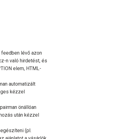
a feedben lévő azon
z-n való hirdetést, és
IPTION elem, HTML-
man automatizált
éges kézzel
pairman önállóan
ehozás után kézzel
egészíteni (pl.
z ajánlatot a vásárlók