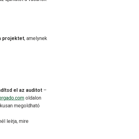
a projektet
, amelynek
dítsd el az auditot
–
mergado.com
oldalon
tikusan megoldható
l leírja, mire