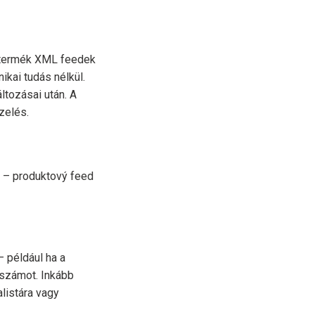
a termék XML feedek
ikai tudás nélkül.
tozásai után. A
zelés.
 – produktový feed
 például ha a
 számot. Inkább
alistára vagy