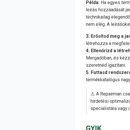
Példa:
Ha egyes term
leírás hozzáadását ja
technikailag elegendő
nem elég. A leírásoka
3. Erősítsd meg a ja
létrehozza a megfele
4. Ellenőrizd a létr
Mergadóban, és kézze
szeretnéd igazítani.
5. Futtasd rendsze
termékkatalógus nagyo
⚠️ A Repairman csa
hirdetési optimaliz
specialistára vagy 
GYIK