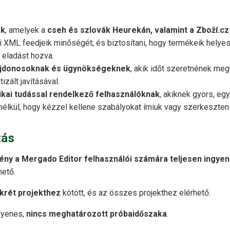
ak
, amelyek a
cseh és szlovák Heurekán, valamint a Zboží.cz
ni XML feedjeik minőségét, és biztosítani, hogy termékeik helye
 eladást hozva.
ajdonosoknak és ügynökségeknek
, akik időt szeretnének megt
izált javításával.
ikai tudással rendelkező felhasználóknak
, akiknek gyors, e
élkül, hogy kézzel kellene szabályokat írniuk vagy szerkeszte
zás
ny a Mergado Editor felhasználói számára teljesen ingye
hető.
krét projekthez
kötött, és az összes projekthez elérhető.
gyenes,
nincs meghatározott próbaidőszaka
.