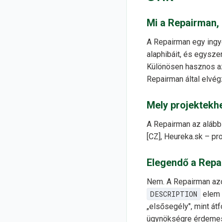
Mi a Repairman, 
A Repairman egy ingy
alaphibáit, és egyszer
Különösen hasznos az
Repairman által elvég
Mely projektekh
A Repairman az alább
[CZ], Heureka.sk – pro
Elegendő a Repa
Nem. A Repairman azok
DESCRIPTION
elem 
„elsősegély", mint átf
ügynökségre érdemes