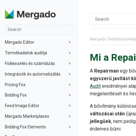
Mergado Tudásbázis
›
Rep
Mergado Editor
Termékadatok auditja
Mi a Repa
Fiókkezelés és számlázás
A
Repairman
egy bőv
Integrációk és automatizálás
egyszerű javítást kí
Pricing Fox
Audit
eredményei alap
megjelenítését és hir
Bidding Fox
Feed Image Editor
A bővítmény különös
változásai után
(újra
Mergado Marketplaces
jellegűek
, nem pedig
Bidding Fox Elements
érdemes bízni.