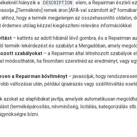
ékeknél hiányzik a
DESCRIPTION
elem, a Repairman észleli ezt
vasolja „[Terméknév] remek áron [ÁFÁ-val számított ár]" formában.
 ahhoz, hogy a termék megjelenjen az összehasonlító oldalon, d
t érdemes utólag kézzel kiegészíteni releváns információkkal.
vítást
– kattints az adott hibánál lévő gombra, és a Repairman a
lő termék-lekérdezést és szabályt a Mergadóban, amely megold
ehozott szabályokat
– a Repairman által létrehozott szabályok e
l módosíthatók, ha finomítani szeretnéd az eredményt, vagy e
resen a Repairman bővítményt
– javasoljuk, hogy rendszeresen
bb változásai után, például újraárazás vagy szállítóváltás eseté
k azokat az alaphibákat javítja, amelyek automatikusan megoldha
álást (terméképárosítás, névminőség, licitálás, kategorizálás stb.
ügynökségre bízni.