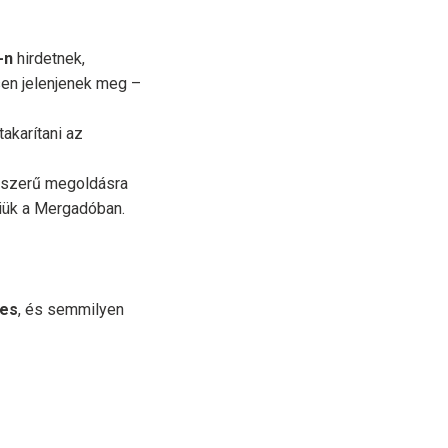
-n
hirdetnek,
sen jelenjenek meg –
akarítani az
gyszerű megoldásra
niük a Mergadóban.
nes
, és semmilyen