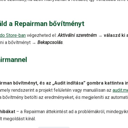
áld a Repairman bővítményt
do Store-ban
végezheted el:
Aktiválni szeretném
→
válaszd ki 
lni a bővítményt →
Bekapcsolás
.
irmannel
rman bővítményt, és az „Audit indítása” gombra kattintva in
amely rendszerint a projekt felületén vagy manuálisan az
audit.
, a bővítmény betölti az eredményeket, és megjeleníti az automa
 hibákat
– a Repairman áttekintést ad a problémákról, mindegyikné
lt megoldást kínál.