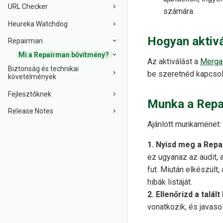
URL Checker
számára.
Heureka Watchdog
Hogyan aktiv
Repairman
Mi a Repairman bővítmény?
Az aktiválást a
Merga
Biztonság és technikai
be szeretnéd kapcso
követelmények
Fejlesztőknek
Munka a Repa
Release Notes
Ajánlott munkamenet:
1. Nyisd meg a Repai
ez ugyanaz az audit, 
fut. Miután elkészült
hibák listáját.
2. Ellenőrizd a talált
vonatkozik, és javaso