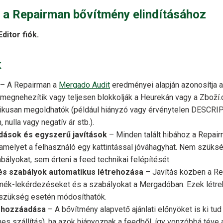
 a Repairman bővítmény elindításához
ditor fiók.
k
– A Repairman a
Mergado Audit
eredményei alapján azonosítja 
megnehezítik vagy teljesen blokkolják a Heurekán vagy a Zboží.c
ikusan megoldhatók (például hiányzó vagy érvénytelen DESCR
 nulla vagy negatív ár stb.).
dások és egyszerű javítások
– Minden talált hibához a Repair
 amelyet a felhasználó egy kattintással jóváhagyhat. Nem szüks
abályokat, sem érteni a feed technikai felépítését.
s szabályok automatikus létrehozása
– Javítás közben a Re
rmék-lekérdezéseket és a szabályokat a Mergadóban. Ezek létr
 szükség esetén módosíthatók.
hozzáadása
– A bővítmény alapvető ajánlati előnyöket is ki tud 
es szállítás), ha azok hiányoznak a feedből, így vonzóbbá téve a