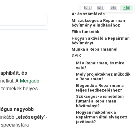
🇨🇿
🇬🇧
🇩🇪
🇭🇺
Ár és számlázás
Mi szükséges a Repairman
bővítmény elindításához
Főbb funkciók
Hogyan aktiváld a Repairman
bővítményt
Munka a Repairmannel
GYIK
Mi a Repairman, és mire
való?
aphibáit, és
Mely projektekhez működik
a Repairman?
 nélkül. A
Mergado
Elegendő a Repairman a
a termékek helyes
teljes feedkezeléshez?
Szükséges-e ismételten
futtatni a Repairman
bővítményt?
lógus nagyobb
Hogyan működnek a
k inkább
„elsősegély"-
Repairman által elvégzett
javítások?
 specialistára