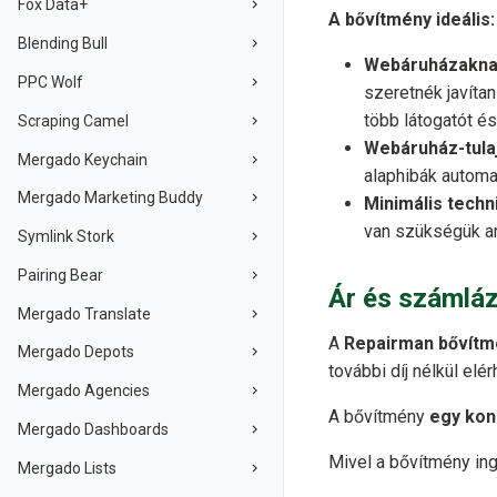
Fox Data+
A bővítmény ideális:
Blending Bull
Webáruházakn
PPC Wolf
szeretnék javíta
több látogatót és
Scraping Camel
Webáruház-tul
Mergado Keychain
alaphibák automat
Mergado Marketing Buddy
Minimális techn
van szükségük an
Symlink Stork
Pairing Bear
Ár és számlá
Mergado Translate
A
Repairman bővítmé
Mergado Depots
további díj nélkül elér
Mergado Agencies
A bővítmény
egy kon
Mergado Dashboards
Mivel a bővítmény in
Mergado Lists