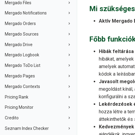
Mergado Files
Mi szükséges
Mergado Notifications
Aktív Mergado E
Mergado Orders
Mergado Sources
Főbb funkció
Mergado Drive
Hibák feltárása
Mergado Logbook
hibákat, amelyek 
Mergado ToDo List
amelyek automat
kódok a leírásban,
Mergado Pages
Javasolt megol
Mergado Contexts
megoldást kínál,
konfigurálni a sz
Pricing Rank
Lekérdezések é
Pricing Monitor
hozza létre a te
Credito
áttekinthetők és
Kedvezmények 
Seznam Index Checker
ajándékok, ingyen