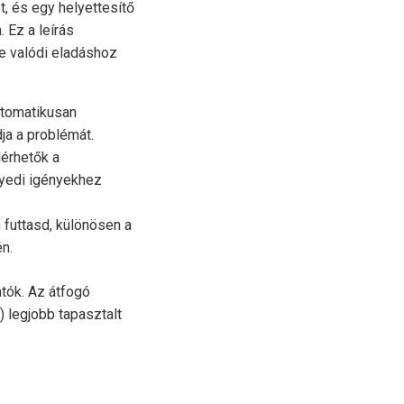
, és egy helyettesítő
 Ez a leírás
e valódi eladáshoz
utomatikusan
ja a problémát.
lérhetők a
gyedi igényekhez
 futtasd, különösen a
n.
tók. Az átfogó
) legjobb tapasztalt