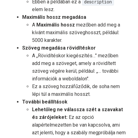
Ebben a példában ez a
description
elem lesz.
Maximális hossz megadása
A
Maximális hossz
mezőben add meg a
kívánt maximális szöveghosszt, például:
5000 karakter.
Szöveg megadása rövidítéskor
A „Rövidítéskor kiegészítés…" mezőben
add meg a szöveget, amely a rövidített
szöveg végére kerül, például: „… további
információk a weboldalon".
Ez a szöveg hozzáfűződik, de soha nem
lépi túl a maximális hosszt.
További beállítások
Lehetőleg ne válassza szét a szavakat
és zárójeleket:
Ez az opció
alapértelmezetten be van kapcsolva, ami
azt jelenti, hogy a szabály megpróbálja nem