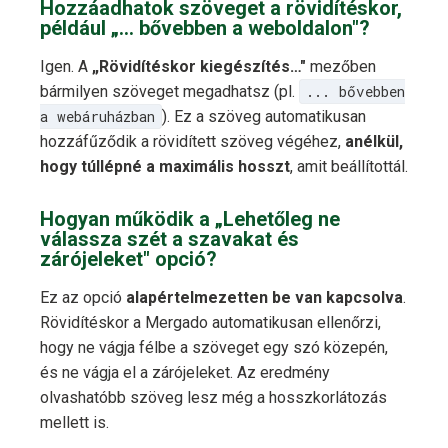
Hozzáadhatok szöveget a rövidítéskor,
például „… bővebben a weboldalon"?
Igen. A
„Rövidítéskor kiegészítés…"
mezőben
bármilyen szöveget megadhatsz (pl.
... bővebben
a webáruházban
). Ez a szöveg automatikusan
hozzáfűződik a rövidített szöveg végéhez,
anélkül,
hogy túllépné a maximális hosszt
, amit beállítottál.
Hogyan működik a „Lehetőleg ne
válassza szét a szavakat és
zárójeleket" opció?
Ez az opció
alapértelmezetten be van kapcsolva
.
Rövidítéskor a Mergado automatikusan ellenőrzi,
hogy ne vágja félbe a szöveget egy szó közepén,
és ne vágja el a zárójeleket. Az eredmény
olvashatóbb szöveg lesz még a hosszkorlátozás
mellett is.