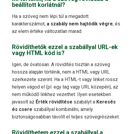
beállított korlátnál?
Ha a szöveg nem lépi túl a megadott
karakterszámot,
a szabály nem hajtódik végre
, és
az elem értéke változatlan marad.
Rövidíthetők ezzel a szabállyal URL-ek
vagy HTML kód is?
Igen, de óvatosan. A rövidítés tisztán a szöveg
hossza alapján történik, nem a HTML vagy URL
szerkezete szerint. Ha a HTML-t vagy linket rossz
helyen vágod el (pl. egy tag vagy URL közepén), az
nem működő linkhez vezethet. Ilyen esetekben
javasolt az
Érték rövidítése
szabályt a
Keresés
és csere
szabállyal kombinálni, amely
biztonságosabban távolít el teljes szövegrészeket.
Rövidíthetem ezzel a szabállyal a