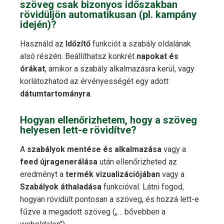
szöveg csak bizonyos időszakban
rövidüljön automatikusan (pl. kampány
idején)?
Használd az
Időzítő
funkciót a szabály oldalának
alsó részén. Beállíthatsz konkrét
napokat és
órákat
, amikor a szabály alkalmazásra kerül, vagy
korlátozhatod az érvényességét egy adott
dátumtartományra
.
Hogyan ellenőrizhetem, hogy a szöveg
helyesen lett-e rövidítve?
A
szabályok mentése és alkalmazása
vagy a
feed újragenerálása
után ellenőrizheted az
eredményt a
termék vizualizációjában
vagy a
Szabályok áthaladása
funkcióval. Látni fogod,
hogyan rövidült pontosan a szöveg, és hozzá lett-e
fűzve a megadott szöveg („… bővebben a