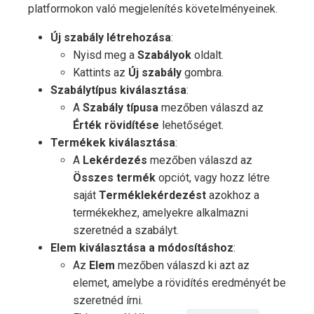
platformokon való megjelenítés követelményeinek.
Új szabály létrehozása
:
Nyisd meg a
Szabályok
oldalt.
Kattints az
Új szabály
gombra.
Szabálytípus kiválasztása
:
A
Szabály típusa
mezőben válaszd az
Érték rövidítése
lehetőséget.
Termékek kiválasztása
:
A
Lekérdezés
mezőben válaszd az
Összes termék
opciót, vagy hozz létre
saját
Terméklekérdezést
azokhoz a
termékekhez, amelyekre alkalmazni
szeretnéd a szabályt.
Elem kiválasztása a módosításhoz
:
Az
Elem
mezőben válaszd ki azt az
elemet, amelybe a rövidítés eredményét be
szeretnéd írni.