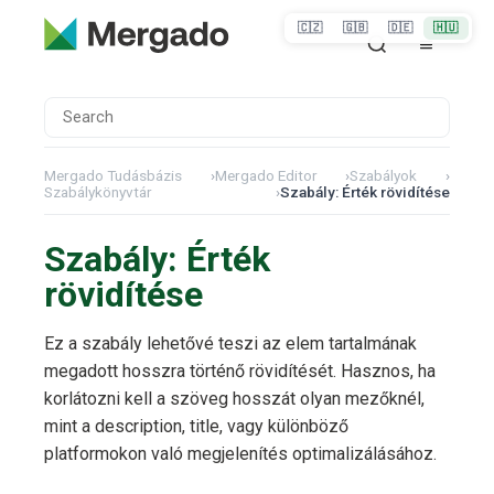
🇨🇿
🇬🇧
🇩🇪
🇭🇺
Mergado Tudásbázis
›
Mergado Editor
›
Szabályok
›
Szabálykönyvtár
›
Szabály: Érték rövidítése
Szabály: Érték
rövidítése
Ez a szabály lehetővé teszi az elem tartalmának
megadott hosszra történő rövidítését. Hasznos, ha
korlátozni kell a szöveg hosszát olyan mezőknél,
mint a description, title, vagy különböző
platformokon való megjelenítés optimalizálásához.