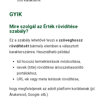
300 karakterre.
GYIK
Mire szolgál az Érték rövidítése
szabály?
Ez a szabály lehetővé teszi a
szöveghossz
rövidítését
bármely elemben a választott
karakterszámra. Használható például:
túl hosszú termékleírások módosítása,
nevek (title) rövidítése árösszehasonlító
portálokhoz,
URL-ek vagy meta leírások rövidítése,
hogy megfeleljenek az adott platform korlátainak (pl.
Árukereső, Google stb.).