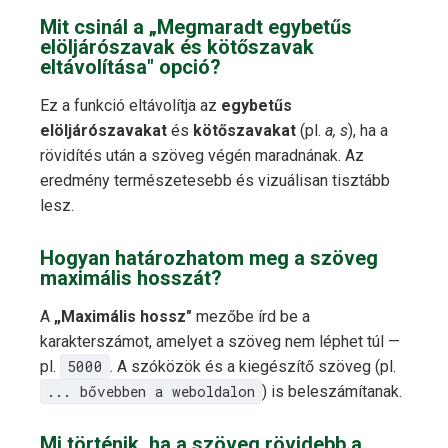
Mit csinál a „Megmaradt egybetűs
elöljárószavak és kötőszavak
eltávolítása" opció?
Ez a funkció eltávolítja az
egybetűs
elöljárószavakat
és
kötőszavakat
(pl.
a, s
), ha a
rövidítés után a szöveg végén maradnának. Az
eredmény természetesebb és vizuálisan tisztább
lesz.
Hogyan határozhatom meg a szöveg
maximális hosszát?
A
„Maximális hossz"
mezőbe írd be a
karakterszámot, amelyet a szöveg nem léphet túl —
pl.
5000
. A szóközök és a kiegészítő szöveg (pl.
... bővebben a weboldalon
) is beleszámítanak.
Mi történik, ha a szöveg rövidebb a