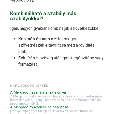
weboldalon").
Kombinálható a szabály más
szabályokkal?
Igen, nagyon gyakran kombinálják a következőkkel:
Keresés és csere
– felesleges
szövegrészek eltávolítása még a rövidítés
előtt,
Felülírás
– szöveg utólagos kiegészítése vagy
formázása.
KAPCSOLÓDÓ CIKKEK
A Mergado használatának előnyei
A Mergado fő előnyei webáruházak számára – időmegtakarítás,
bevételnövelés, könnyű terjeszkedés és hirdetésoptimalizálás
programozó nélkül.
A Mergado működése és beállítása
Hogyan működik a Mergado, ki állítja be, milyen tudás kell