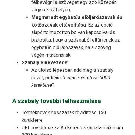
félbevágni a szöveget egy szó közepén
vagy rossz helyen.
Megmaradt egybetűs elöljárószavak és
kötőszavak eltávolítása
: Ez az opció
alapértelmezetten be van kapcsolva, és
biztosítja, hogy a szövegből eltűnjenek az
egybetűs elöljárószavak, ha a szöveg
végén maradnának.
Szabály elnevezése
:
Az utolsó lépésben add meg a szabály
nevét, például: “
Leírás rövidítése 5000
karakterre”.
A szabály további felhasználása
Terméknevek hosszának rövidítése 150
karakterre.
URL rövidítése az Árukereső számára maximum