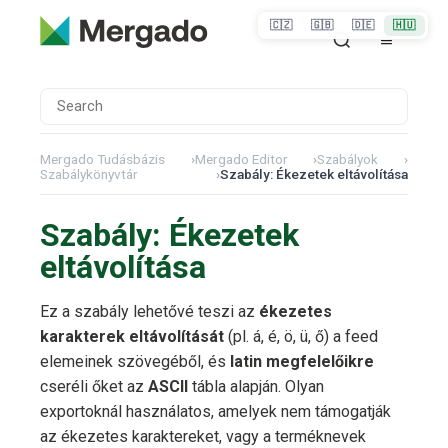
🇨🇿
🇬🇧
🇩🇪
🇭🇺
Mergado Tudásbázis
›
Mergado Editor
›
Szabályok
›
Szabálykönyvtár
›
Szabály: Ékezetek eltávolítása
Szabály: Ékezetek
eltávolítása
Ez a szabály lehetővé teszi az
ékezetes
karakterek eltávolítását
(pl. á, é, ö, ü, ő) a feed
elemeinek szövegéből, és
latin megfelelőikre
cseréli őket az
ASCII
tábla alapján. Olyan
exportoknál használatos, amelyek nem támogatják
az ékezetes karaktereket, vagy a terméknevek