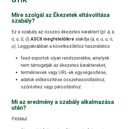
GYIK
Mire szolgál az Ékezetek eltávolítása
szabály?
Ez a szabály az összes ékezetes karaktert (pl.
á, é,
ö, ü, ő, ű
)
ASCII megfelelőikre
alakítja (
a, e, o, u, o,
u
). Leggyakrabban a következőkhöz használatos:
feed exportok olyan rendszerekbe, amelyek
nem támogatják az ékezetes karaktereket,
terméknevek vagy URL-ek egységesítése,
adatok előkészítése összehasonlításhoz,
szűréshez vagy párosításhoz.
Mi az eredmény a szabály alkalmazása
után?
Például: