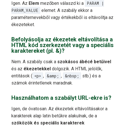
Igen. Az
Elem
mezőben válaszd ki a
PARAM |
PARAM_VALUE
elemet. A szabály ekkor a
paraméternevekből vagy értékekből is eltávolítja az
ékezeteket.
Befolyásolja az ékezetek eltávolítása a
HTML kód szerkezetét vagy a speciális
karaktereket (pl. &)?
Nem. A szabály csak a
szokásos ábécé betűivel
és az
ékezetekkel
dolgozik. A HTML jelölők,
entitások (
<p>
,
&amp;
,
&nbsp;
stb.) és a
számok érintetlenek maradnak.
Használhatom a szabályt URL-ekre is?
Igen, de óvatosan. Az ékezetek eltávolításakor a
karakterek alap latin betűkre alakulnak, de a
szóközök és speciális karakterek