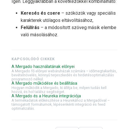
Igen. Leggyakrabban a következőkkel kombinálható:
Keresés és csere
– szóközök vagy speciális
karakterek utólagos eltávolításához,
Felülírás
– a módosított szöveg másik elembe
való másolásához.
KAPCSOLÓDÓ CIKKEK
A Mergado használatának előnyei
A Mergado fő előnyei webáruházak számára – időmegtakarítás,
bevételnövelés, könnyű terjeszkedés és hirdetésoptimalizálás
programozó nélkül.
A Mergado működése és beállítása
Hogyan működik a Mergado, ki állítja be, milyen tudás kell
hozzá, és hol találsz segítséget.
A Mergado és a Heureka integrációja
A termékadatok előkészítése a Heurekához a Mergadóval –
támogatott formátumok, lépésenkénti integráció és feed
optimalizálás.