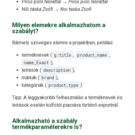
Piros póló felirattal
→
Piros polo felirattal
Női táska Zsófi
→
Noi taska Zsofi
Milyen elemekre alkalmazhatom a
szabályt?
Bármely szöveges elemre a projektben, például:
terméknevek (
g:title
,
product_name
,
name_Exact
),
leírások (
description
),
márkák (
brand
),
kategóriák (
product_type
).
Tipp: A leggyakoribb felhasználás a terméknevek és
leírások esetén külföldi piacokra történő exportnál.
Alkalmazható a szabály
termékparaméterekre is?