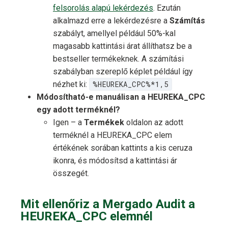
felsorolás alapú lekérdezés
. Ezután
alkalmazd erre a lekérdezésre a
Számítás
szabályt, amellyel például 50%-kal
magasabb kattintási árat állíthatsz be a
bestseller termékeknek. A számítási
szabályban szereplő képlet például így
nézhet ki:
%HEUREKA_CPC%*1,5
Módosítható-e manuálisan a HEUREKA_CPC
egy adott terméknél?
Igen – a
Termékek
oldalon az adott
terméknél a HEUREKA_CPC elem
értékének sorában kattints a kis ceruza
ikonra, és módosítsd a kattintási ár
összegét.
Mit ellenőriz a Mergado Audit a
HEUREKA_CPC elemnél