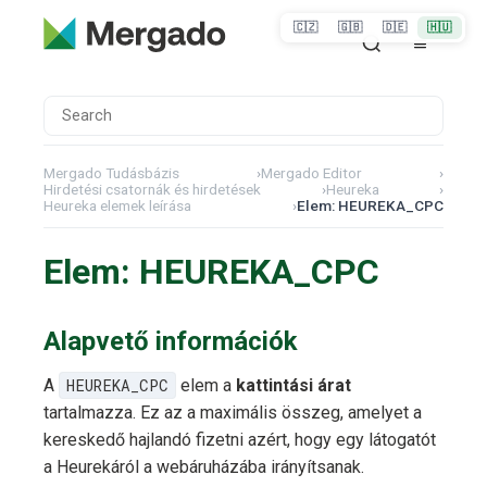
🇨🇿
🇬🇧
🇩🇪
🇭🇺
Mergado Tudásbázis
›
Mergado Editor
›
Hirdetési csatornák és hirdetések
›
Heureka
›
Heureka elemek leírása
›
Elem: HEUREKA_CPC
Elem: HEUREKA_CPC
Alapvető információk
A
HEUREKA_CPC
elem a
kattintási árat
tartalmazza. Ez az a maximális összeg, amelyet a
kereskedő hajlandó fizetni azért, hogy egy látogatót
a Heurekáról a webáruházába irányítsanak.