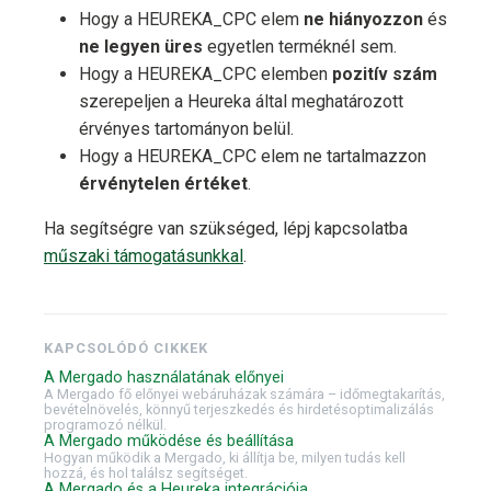
Hogy a HEUREKA_CPC elem
ne hiányozzon
és
ne legyen üres
egyetlen terméknél sem.
Hogy a HEUREKA_CPC elemben
pozitív szám
szerepeljen a Heureka által meghatározott
érvényes tartományon belül.
Hogy a HEUREKA_CPC elem ne tartalmazzon
érvénytelen értéket
.
Ha segítségre van szükséged, lépj kapcsolatba
műszaki támogatásunkkal
.
KAPCSOLÓDÓ CIKKEK
A Mergado használatának előnyei
A Mergado fő előnyei webáruházak számára – időmegtakarítás,
bevételnövelés, könnyű terjeszkedés és hirdetésoptimalizálás
programozó nélkül.
A Mergado működése és beállítása
Hogyan működik a Mergado, ki állítja be, milyen tudás kell
hozzá, és hol találsz segítséget.
A Mergado és a Heureka integrációja