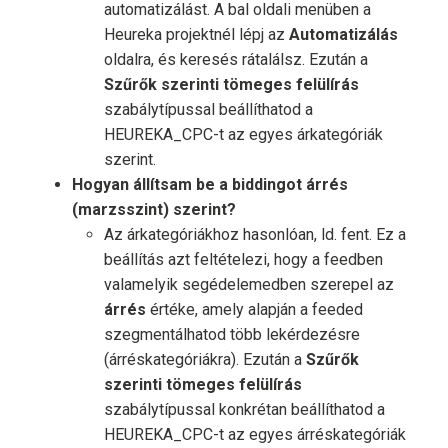
automatizálást. A bal oldali menüben a
Heureka projektnél lépj az
Automatizálás
oldalra, és keresés rátalálsz. Ezután a
Szűrők szerinti tömeges felülírás
szabálytípussal beállíthatod a
HEUREKA_CPC-t az egyes árkategóriák
szerint.
Hogyan állítsam be a biddingot árrés
(marzsszint) szerint?
Az árkategóriákhoz hasonlóan, ld. fent. Ez a
beállítás azt feltételezi, hogy a feedben
valamelyik segédelemedben szerepel az
árrés
értéke, amely alapján a feeded
szegmentálhatod több lekérdezésre
(árréskategóriákra). Ezután a
Szűrők
szerinti tömeges felülírás
szabálytípussal konkrétan beállíthatod a
HEUREKA_CPC-t az egyes árréskategóriák