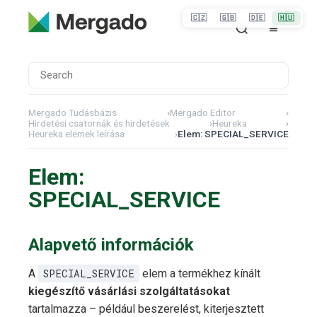
🇨🇿
🇬🇧
🇩🇪
🇭🇺
Mergado Tudásbázis
›
Mergado Editor
›
Hirdetési csatornák és hirdetések
›
Heureka
›
Heureka elemek leírása
›
Elem: SPECIAL_SERVICE
Elem:
SPECIAL_SERVICE
Alapvető információk
A
SPECIAL_SERVICE
elem a termékhez kínált
kiegészítő vásárlási szolgáltatásokat
tartalmazza – például beszerelést, kiterjesztett