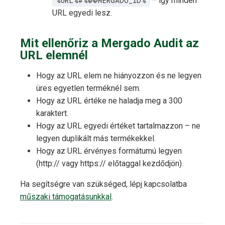
%URL%#%@@MERGADO_ID%
– így minden
URL egyedi lesz.
Mit ellenőriz a Mergado Audit az
URL elemnél
Hogy az URL elem ne hiányozzon és ne legyen
üres egyetlen terméknél sem.
Hogy az URL értéke ne haladja meg a 300
karaktert.
Hogy az URL egyedi értéket tartalmazzon – ne
legyen duplikált más termékekkel.
Hogy az URL érvényes formátumú legyen
(http:// vagy https:// előtaggal kezdődjön).
Ha segítségre van szükséged, lépj kapcsolatba
műszaki támogatásunkkal
.