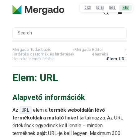
🇨🇿
🇬🇧
🇩🇪
🇭🇺
Mergado Tudásbázis
›
Mergado Editor
›
Hirdetési csatornák és hirdetések
›
Heureka
›
Heureka elemek leírása
›
Elem: URL
Elem: URL
Alapvető információk
Az
URL
elem a
termék weboldalán lévő
termékoldalra mutató linket
tartalmazza. Az URL
értékének egyedinek kell lennie – minden
terméknek saját URL-je kell legyen. Maximum 300