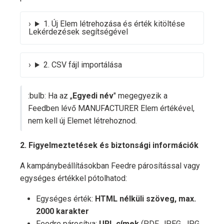
1. Új Elem létrehozása és érték kitöltése
Lekérdezések segítségével
2. CSV fájl importálása
:bulb: Ha az „
Egyedi név
" megegyezik a
Feedben lévő MANUFACTURER Elem értékével,
nem kell új Elemet létrehoznod.
2. Figyelmeztetések és biztonsági információk
A kampánybeállításokban Feedre párosítással vagy
egységes értékkel pótolhatod:
Egységes érték:
HTML nélküli szöveg, max.
2000 karakter
Feedre párosítva:
URL címek
(PDF, JPEG, JPG,