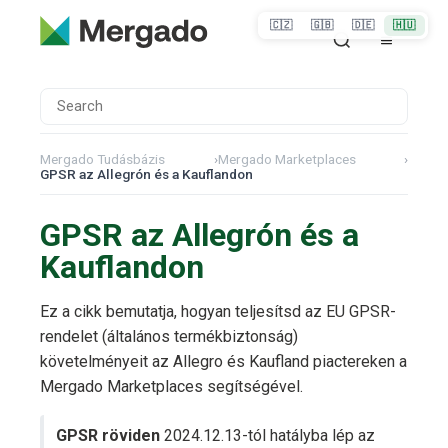
🇨🇿
🇬🇧
🇩🇪
🇭🇺
Mergado Tudásbázis
›
Mergado Marketplaces
›
GPSR az Allegrón és a Kauflandon
GPSR az Allegrón és a
Kauflandon
Ez a cikk bemutatja, hogyan teljesítsd az EU GPSR-
rendelet (általános termékbiztonság)
követelményeit az Allegro és Kaufland piactereken a
Mergado Marketplaces segítségével.
GPSR röviden
2024.12.13-tól hatályba lép az