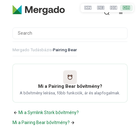
🇨🇿
🇬🇧
🇩🇪
🇭🇺
Mergado Tudásbázis
›
Pairing Bear
Mi a Pairing Bear bővítmény?
A bővítmény leírása, főbb funkciók, ár és alapfogalmak.
Mi a Symlink Stork bővítmény?
Mi a Pairing Bear bővítmény?