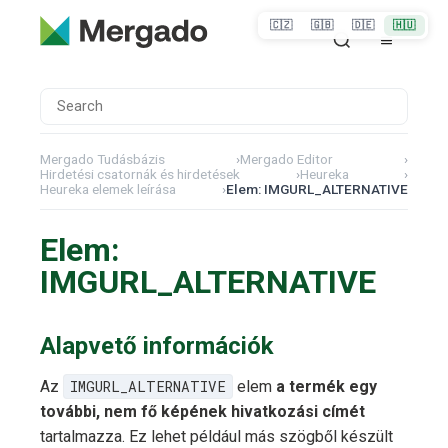
🇨🇿
🇬🇧
🇩🇪
🇭🇺
Mergado Tudásbázis
›
Mergado Editor
›
Hirdetési csatornák és hirdetések
›
Heureka
›
Heureka elemek leírása
›
Elem: IMGURL_ALTERNATIVE
Elem:
IMGURL_ALTERNATIVE
Alapvető információk
Az
IMGURL_ALTERNATIVE
elem
a termék egy
további, nem fő képének hivatkozási címét
tartalmazza. Ez lehet például más szögből készült