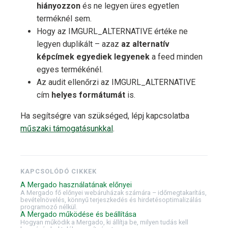
hiányozzon
és ne legyen üres egyetlen
terméknél sem.
Hogy az IMGURL_ALTERNATIVE értéke ne
legyen duplikált – azaz
az alternatív
képcímek egyediek legyenek
a feed minden
egyes termékénél.
Az audit ellenőrzi az IMGURL_ALTERNATIVE
cím
helyes formátumát
is.
Ha segítségre van szükséged, lépj kapcsolatba
műszaki támogatásunkkal
.
KAPCSOLÓDÓ CIKKEK
A Mergado használatának előnyei
A Mergado fő előnyei webáruházak számára – időmegtakarítás,
bevételnövelés, könnyű terjeszkedés és hirdetésoptimalizálás
programozó nélkül.
A Mergado működése és beállítása
Hogyan működik a Mergado, ki állítja be, milyen tudás kell