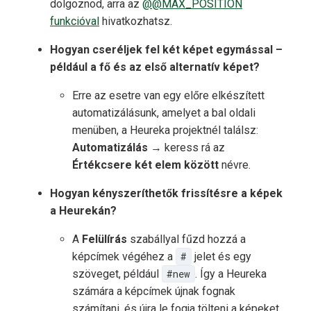
dolgoznod, arra az
@@MAX_POSITION
funkcióval
hivatkozhatsz.
Hogyan cseréljek fel két képet egymással –
például a fő és az első alternatív képet?
Erre az esetre van egy előre elkészített
automatizálásunk, amelyet a bal oldali
menüben, a Heureka projektnél találsz:
Automatizálás
→ keress rá az
Értékcsere két elem között
névre.
Hogyan kényszeríthetők frissítésre a képek
a Heurekán?
A
Felülírás
szabállyal fűzd hozzá a
képcímek végéhez a
#
jelet és egy
szöveget, például
#new
. Így a Heureka
számára a képcímek újnak fognak
számítani, és újra le fogja tölteni a képeket.