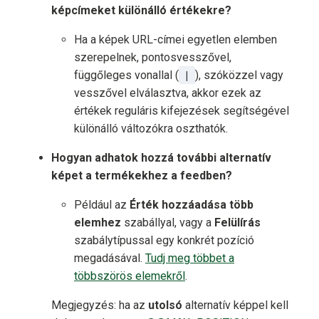
képcímeket különálló értékekre?
Ha a képek URL-címei egyetlen elemben
szerepelnek, pontosvesszővel,
függőleges vonallal (
|
), szóközzel vagy
vesszővel elválasztva, akkor ezek az
értékek reguláris kifejezések segítségével
különálló változókra oszthatók.
Hogyan adhatok hozzá további alternatív
képet a termékekhez a feedben?
Például az
Érték hozzáadása több
elemhez
szabállyal, vagy a
Felülírás
szabálytípussal egy konkrét pozíció
megadásával.
Tudj meg többet a
többszörös elemekről
.
Megjegyzés: ha az
utolsó
alternatív képpel kell