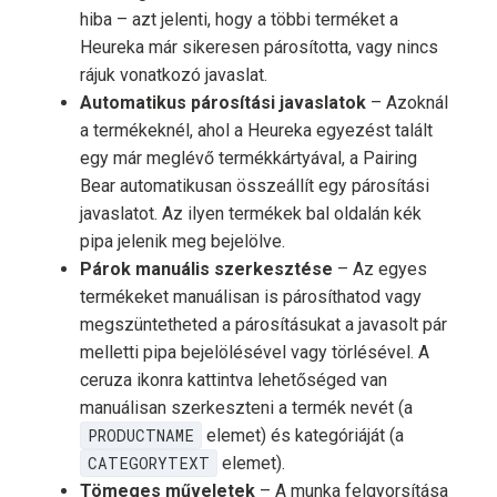
hiba – azt jelenti, hogy a többi terméket a
Heureka már sikeresen párosította, vagy nincs
rájuk vonatkozó javaslat.
Automatikus párosítási javaslatok
– Azoknál
a termékeknél, ahol a Heureka egyezést talált
egy már meglévő termékkártyával, a Pairing
Bear automatikusan összeállít egy párosítási
javaslatot. Az ilyen termékek bal oldalán kék
pipa jelenik meg bejelölve.
Párok manuális szerkesztése
– Az egyes
termékeket manuálisan is párosíthatod vagy
megszüntetheted a párosításukat a javasolt pár
melletti pipa bejelölésével vagy törlésével. A
ceruza ikonra kattintva lehetőséged van
manuálisan szerkeszteni a termék nevét (a
PRODUCTNAME
elemet) és kategóriáját (a
CATEGORYTEXT
elemet).
Tömeges műveletek
– A munka felgyorsítása