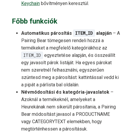
Keychain
bővítményen keresztül.
Főbb funkciók
Automatikus párosítás
ITEM_ID
alapján
– A
Pairing Bear tömegesen rendeli hozzá a
termékeket a megfelelő kategóriákhoz az
ITEM_ID
egyeztetése alapján, és összeállít
egy javasolt párok listáját. Ha egyes párokat
nem szeretnél felhasználni, egyszerűen
szüntesd meg a párosítást: kattintással vedd ki
a pipát a párlista bal oldalán.
Névmódosítási és kategória-javaslatok
–
Azoknál a termékeknél, amelyeket a
Heurekának nem sikerült párosítania, a Pairing
Bear módosítást javasol a PRODUCTNAME
vagy CATEGORYTEXT elemekben, hogy
megtörténhessen a párosításuk.