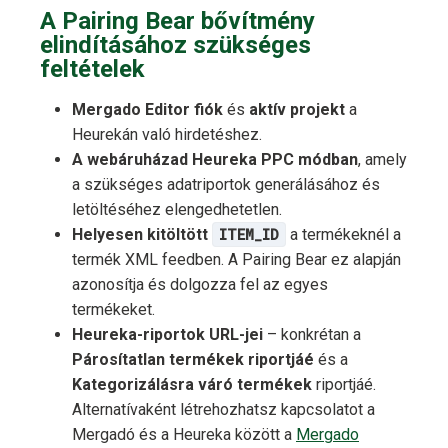
A Pairing Bear bővítmény
elindításához szükséges
feltételek
Mergado Editor fiók
és
aktív projekt
a
Heurekán való hirdetéshez.
A webáruházad Heureka PPC módban
, amely
a szükséges adatriportok generálásához és
letöltéséhez elengedhetetlen.
Helyesen kitöltött
ITEM_ID
a termékeknél a
termék XML feedben. A Pairing Bear ez alapján
azonosítja és dolgozza fel az egyes
termékeket.
Heureka-riportok URL-jei
– konkrétan a
Párosítatlan termékek riportjáé
és a
Kategorizálásra váró termékek
riportjáé.
Alternatívaként létrehozhatsz kapcsolatot a
Mergadó és a Heureka között a
Mergado