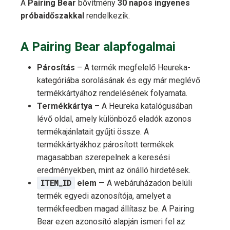
A
Pairing Bear
bővítmény
30 napos ingyenes
próbaidőszakkal
rendelkezik.
A Pairing Bear alapfogalmai
Párosítás
– A termék megfelelő Heureka-
kategóriába sorolásának és egy már meglévő
termékkártyához rendelésének folyamata.
Termékkártya
– A Heureka katalógusában
lévő oldal, amely különböző eladók azonos
termékajánlatait gyűjti össze. A
termékkártyákhoz párosított termékek
magasabban szerepelnek a keresési
eredményekben, mint az önálló hirdetések.
ITEM_ID
elem
— A webáruházadon belüli
termék egyedi azonosítója, amelyet a
termékfeedben magad állítasz be. A Pairing
Bear ezen azonosító alapján ismeri fel az