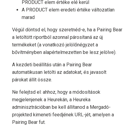
PRODUCT elem értéke elé kerül
A PRODUCT elem eredeti értéke változatlan
marad
Végül döntsd el, hogy szeretnéd-e, ha a Pairing Bear
a letöltött riportból azonnal párosítaná az új
termékeket (a vonatkozó jelölőnégyzet a
bővítményben alapértelmezetten be lesz jelölve).
A kezdeti beállítás után a Pairing Bear
automatikusan letölti az adatokat, és javasolt
párokat állít össze.
Ne felejtsd el: ahhoz, hogy a módosítások
megjelenjenek a Heurekán, a Heureka
adminisztrációban be kell állítanod a Mergadó-
projekted kimeneti feedjének URL-jét, amelyen a
Pairing Bear fut.