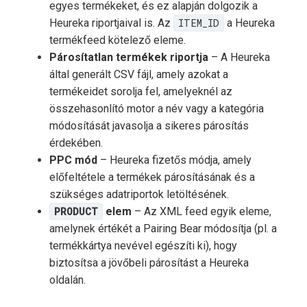
egyes termékeket, és ez alapján dolgozik a
Heureka riportjaival is. Az
ITEM_ID
a Heureka
termékfeed kötelező eleme.
Párosítatlan termékek riportja
– A Heureka
által generált CSV fájl, amely azokat a
termékeidet sorolja fel, amelyeknél az
összehasonlító motor a név vagy a kategória
módosítását javasolja a sikeres párosítás
érdekében.
PPC mód
– Heureka fizetős módja, amely
előfeltétele a termékek párosításának és a
szükséges adatriportok letöltésének.
PRODUCT
elem
– Az XML feed egyik eleme,
amelynek értékét a Pairing Bear módosítja (pl. a
termékkártya nevével egészíti ki), hogy
biztosítsa a jövőbeli párosítást a Heureka
oldalán.