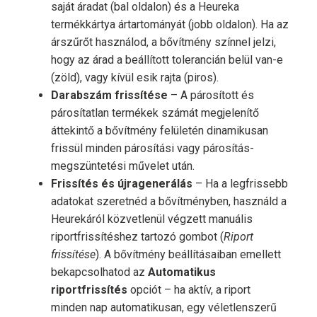
saját áradat (bal oldalon) és a Heureka
termékkártya ártartományát (jobb oldalon). Ha az
árszűrőt használod, a bővítmény színnel jelzi,
hogy az árad a beállított tolerancián belül van-e
(zöld), vagy kívül esik rajta (piros).
Darabszám frissítése
– A párosított és
párosítatlan termékek számát megjelenítő
áttekintő a bővítmény felületén dinamikusan
frissül minden párosítási vagy párosítás-
megszüntetési művelet után.
Frissítés és újragenerálás
– Ha a legfrissebb
adatokat szeretnéd a bővítményben, használd a
Heurekáról közvetlenül végzett manuális
riportfrissítéshez tartozó gombot (
Riport
frissítése
). A bővítmény beállításaiban emellett
bekapcsolhatod az
Automatikus
riportfrissítés
opciót – ha aktív, a riport
minden nap automatikusan, egy véletlenszerű