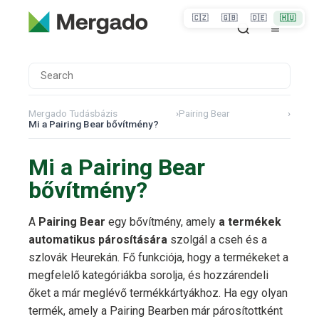
🇨🇿
🇬🇧
🇩🇪
🇭🇺
Mergado Tudásbázis
›
Pairing Bear
›
Mi a Pairing Bear bővítmény?
Mi a Pairing Bear
bővítmény?
A
Pairing Bear
egy bővítmény, amely
a termékek
automatikus párosítására
szolgál a cseh és a
szlovák Heurekán. Fő funkciója, hogy a termékeket a
megfelelő kategóriákba sorolja, és hozzárendeli
őket a már meglévő termékkártyákhoz. Ha egy olyan
termék, amely a Pairing Bearben már párosítottként