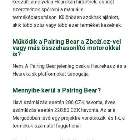
készült, amelyek a Heurekán hirdetnek, és időt
szeretnének spórolni a manuális
terméképárosításon. Különösen azoknak ajánlott,
akik több száz vagy több ezer terméket kezelnek.
Működik a Pairing Bear a Zboží.cz-vel
vagy más összehasonlító motorokkal
is?
Nem. A Pairing Bear jelenleg csak a Heureka.cz és a
Heureka.sk platformokat támogatja.
Mennyibe kerül a Pairing Bear?
Havi számlázás esetén 286 CZK havonta, éves
számlázás esetén 228,80 CZK havonta. Az ár a
Mergadóban lévő egy projektre vonatkozik, és fix, a
termékek számától függetlenül.