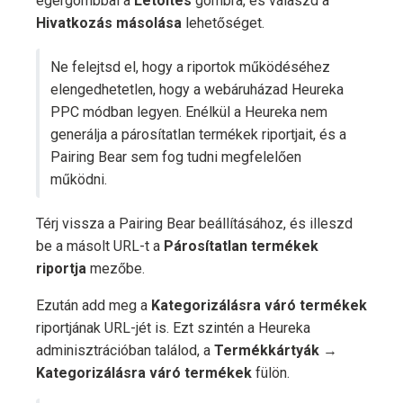
egérgombbal a
Letöltés
gombra, és válaszd a
Hivatkozás másolása
lehetőséget.
Ne felejtsd el, hogy a riportok működéséhez
elengedhetetlen, hogy a webáruházad Heureka
PPC módban legyen. Enélkül a Heureka nem
generálja a párosítatlan termékek riportjait, és a
Pairing Bear sem fog tudni megfelelően
működni.
Térj vissza a Pairing Bear beállításához, és illeszd
be a másolt URL-t a
Párosítatlan termékek
riportja
mezőbe.
Ezután add meg a
Kategorizálásra váró termékek
riportjának URL-jét is. Ezt szintén a Heureka
adminisztrációban találod, a
Termékkártyák
→
Kategorizálásra váró termékek
fülön.