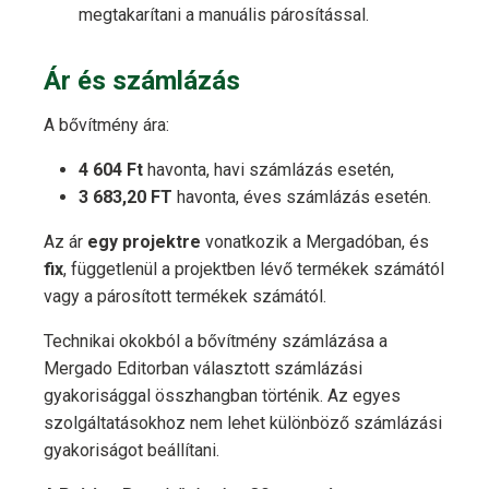
megtakarítani a manuális párosítással.
Ár és számlázás
A bővítmény ára:
4 604 Ft
havonta, havi számlázás esetén,
3 683,20 FT
havonta, éves számlázás esetén.
Az ár
egy projektre
vonatkozik a Mergadóban, és
fix
, függetlenül a projektben lévő termékek számától
vagy a párosított termékek számától.
Technikai okokból a bővítmény számlázása a
Mergado Editorban választott számlázási
gyakorisággal összhangban történik. Az egyes
szolgáltatásokhoz nem lehet különböző számlázási
gyakoriságot beállítani.