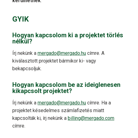
kerülhetnek
.
GYIK
Hogyan kapcsolom ki a projektet törlés
nélkül?
Írj nekünk a
mergado@mergado.hu
címre. A
kiválasztott projektet bármikor ki- vagy
bekapcsoljuk.
Hogyan kapcsolom be az ideiglenesen
kikapcsolt projektet?
Írj nekünk a
mergado@mergado.hu
címre. Ha a
projektet késedelmes számlafizetés miatt
kapcsolták ki, írj nekünk a
billing@mergado.com
címre.