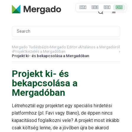
🇨🇿
🇬🇧
🇩🇪
🇭🇺
Mergado Tudásbázis
›
Mergado Editor
›
Általános a Mergadóról
›
Projektkezelés a Mergadóban
›
Projekt ki- és bekapcsolása a Mergadóban
Projekt ki- és
bekapcsolása a
Mergadóban
Létrehoztál egy projektet egy speciális hirdetési
platformhoz (pl. Favi vagy Biano), de éppen nincs
kapacitásod foglalkozni vele? A projekt most inkább
csak költség lenne, de a jövőben újra be akarod