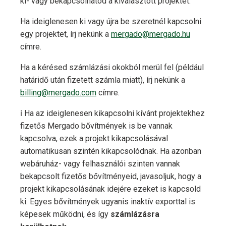
ki- vagy bekapcsolhatod a kiválasztott projektet.
Ha ideiglenesen ki vagy újra be szeretnél kapcsolni
egy projektet, írj nekünk a
mergado@mergado.hu
címre.
Ha a kérésed számlázási okokból merül fel (például
határidő után fizetett számla miatt), írj nekünk a
billing@mergado.com
címre.
ℹ️ Ha az ideiglenesen kikapcsolni kívánt projektekhez
fizetős Mergado bővítmények is be vannak
kapcsolva, ezek a projekt kikapcsolásával
automatikusan szintén kikapcsolódnak. Ha azonban
webáruház- vagy felhasználói szinten vannak
bekapcsolt fizetős bővítményeid, javasoljuk, hogy a
projekt kikapcsolásának idejére ezeket is kapcsold
ki. Egyes bővítmények ugyanis inaktív exporttal is
képesek működni, és így
számlázásra