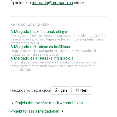
Írj nekünk a
mergado@mergado.hu
címre.
KAPCSOLÓDÓ CIKKEK
A Mergado használatának előnyei
A Mergado fő előnyei webáruházak számára – időmegtakarítás,
bevételnövelés, könnyű terjeszkedés és hirdetésoptimalizálás
programozó nélkül.
A Mergado működése és beállítása
Hogyan működik a Mergado, ki állítja be, milyen tudás kell
hozzá, és hol találsz segítséget.
A Mergado és a Heureka integrációja
A termékadatok előkészítése a Heurekához a Mergadóval –
támogatott formátumok, lépésenkénti integráció és feed
optimalizálás.
Hasznos volt ez a cikk?
👍 Igen
👎 Nem
Projekt áthelyezése másik webáruházba
Projekt törlése a Mergadóban