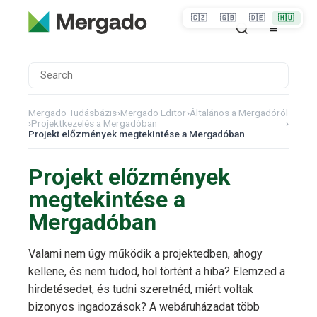
🇨🇿
🇬🇧
🇩🇪
🇭🇺
Mergado Tudásbázis
›
Mergado Editor
›
Általános a Mergadóról
›
Projektkezelés a Mergadóban
›
Projekt előzmények megtekintése a Mergadóban
Projekt előzmények
megtekintése a
Mergadóban
Valami nem úgy működik a projektedben, ahogy
kellene, és nem tudod, hol történt a hiba? Elemzed a
hirdetésedet, és tudni szeretnéd, miért voltak
bizonyos ingadozások? A webáruházadat több