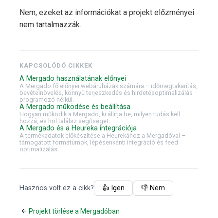
Nem, ezeket az információkat a projekt előzményei
nem tartalmazzák.
KAPCSOLÓDÓ CIKKEK
A Mergado használatának előnyei
A Mergado fő előnyei webáruházak számára – időmegtakarítás,
bevételnövelés, könnyű terjeszkedés és hirdetésoptimalizálás
programozó nélkül.
A Mergado működése és beállítása
Hogyan működik a Mergado, ki állítja be, milyen tudás kell
hozzá, és hol találsz segítséget.
A Mergado és a Heureka integrációja
A termékadatok előkészítése a Heurekához a Mergadóval –
támogatott formátumok, lépésenkénti integráció és feed
optimalizálás.
Hasznos volt ez a cikk?
👍 Igen
👎 Nem
Projekt törlése a Mergadóban