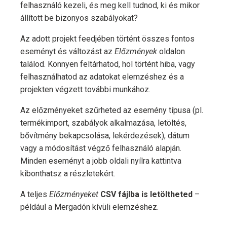
felhasználó kezeli, és meg kell tudnod, ki és mikor
állított be bizonyos szabályokat?
Az adott projekt feedjében történt összes fontos
eseményt és változást az
Előzmények
oldalon
találod. Könnyen feltárhatod, hol történt hiba, vagy
felhasználhatod az adatokat elemzéshez és a
projekten végzett további munkához.
Az előzményeket szűrheted az esemény típusa (pl.
termékimport, szabályok alkalmazása, letöltés,
bővítmény bekapcsolása, lekérdezések), dátum
vagy a módosítást végző felhasználó alapján.
Minden eseményt a jobb oldali nyílra kattintva
kibonthatsz a részletekért.
A teljes
Előzményeket
CSV fájlba is letöltheted
–
például a Mergadón kívüli elemzéshez.