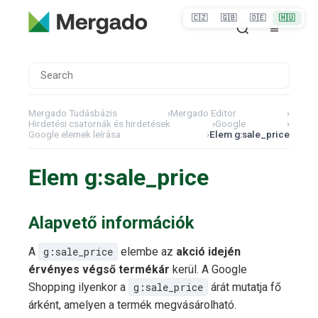
🇨🇿
🇬🇧
🇩🇪
🇭🇺
Mergado Tudásbázis
›
Mergado Editor
›
Hirdetési csatornák és hirdetések
›
Google
›
Google elemek leírása
›
Elem g:sale_price
Elem g:sale_price
Alapvető információk
A
g:sale_price
elembe az
akció idején
érvényes végső termékár
kerül. A Google
Shopping ilyenkor a
g:sale_price
árát mutatja fő
árként, amelyen a termék megvásárolható.