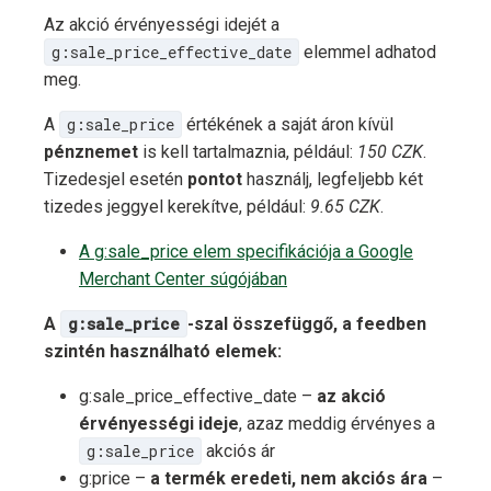
Az akció érvényességi idejét a
g:sale_price_effective_date
elemmel adhatod
meg.
A
g:sale_price
értékének a saját áron kívül
pénznemet
is kell tartalmaznia, például:
150 CZK
.
Tizedesjel esetén
pontot
használj, legfeljebb két
tizedes jeggyel kerekítve, például:
9.65 CZK
.
A g:sale_price elem specifikációja a Google
Merchant Center súgójában
A
g:sale_price
-szal összefüggő, a feedben
szintén használható elemek:
g:sale_price_effective_date –
az akció
érvényességi ideje
, azaz meddig érvényes a
g:sale_price
akciós ár
g:price –
a termék eredeti, nem akciós ára
–