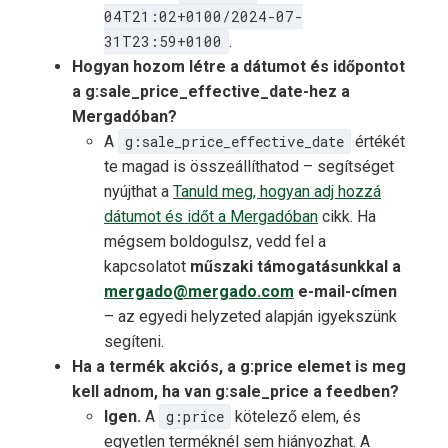
04T21:02+0100/2024-07-
31T23:59+0100
.
Hogyan hozom létre a dátumot és időpontot
a g:sale_price_effective_date-hez a
Mergadóban?
A
g:sale_price_effective_date
értékét
te magad is összeállíthatod – segítséget
nyújthat a
Tanuld meg, hogyan adj hozzá
dátumot és időt a Mergadóban
cikk. Ha
mégsem boldogulsz, vedd fel a
kapcsolatot
műszaki támogatásunkkal a
mergado@mergado.com
e-mail-címen
– az egyedi helyzeted alapján igyekszünk
segíteni.
Ha a termék akciós, a g:price elemet is meg
kell adnom, ha van g:sale_price a feedben?
Igen.
A
g:price
kötelező elem, és
egyetlen terméknél sem hiányozhat. A