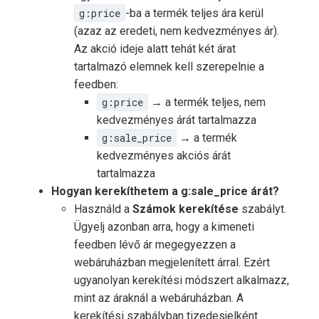
g:price
-ba a termék teljes ára kerül
(azaz az eredeti, nem kedvezményes ár).
Az akció ideje alatt tehát két árat
tartalmazó elemnek kell szerepelnie a
feedben:
g:price
→ a termék teljes, nem
kedvezményes árát tartalmazza
g:sale_price
→ a termék
kedvezményes akciós árát
tartalmazza
Hogyan kerekíthetem a g:sale_price árát?
Használd a
Számok kerekítése
szabályt.
Ügyelj azonban arra, hogy a kimeneti
feedben lévő ár megegyezzen a
webáruházban megjelenített árral. Ezért
ugyanolyan kerekítési módszert alkalmazz,
mint az áraknál a webáruházban. A
kerekítési szabályban tizedesjelként