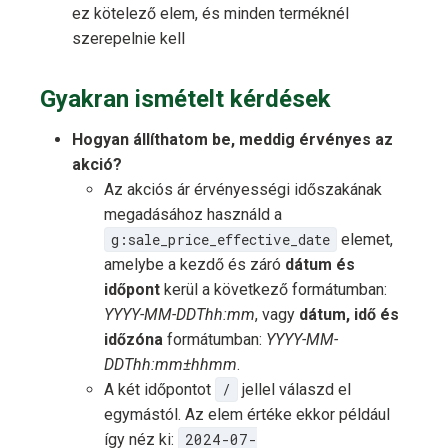
ez kötelező elem, és minden terméknél
szerepelnie kell
Gyakran ismételt kérdések
Hogyan állíthatom be, meddig érvényes az
akció?
Az akciós ár érvényességi időszakának
megadásához használd a
g:sale_price_effective_date
elemet,
amelybe a kezdő és záró
dátum és
időpont
kerül a következő formátumban:
YYYY-MM-DDThh:mm
, vagy
dátum, idő és
időzóna
formátumban:
YYYY-MM-
DDThh:mm±hhmm
.
A két időpontot
/
jellel válaszd el
egymástól. Az elem értéke ekkor például
így néz ki:
2024-07-