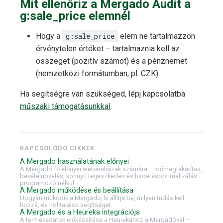
Mit ellenőriz a Mergado Audit a
g:sale_price elemnél
Hogy a
g:sale_price
elem ne tartalmazzon
érvénytelen értéket – tartalmaznia kell az
összeget (pozitív számot) és a pénznemet
(nemzetközi formátumban, pl. CZK).
Ha segítségre van szükséged, lépj kapcsolatba
műszaki támogatásunkkal
.
KAPCSOLÓDÓ CIKKEK
A Mergado használatának előnyei
A Mergado fő előnyei webáruházak számára – időmegtakarítás,
bevételnövelés, könnyű terjeszkedés és hirdetésoptimalizálás
programozó nélkül.
A Mergado működése és beállítása
Hogyan működik a Mergado, ki állítja be, milyen tudás kell
hozzá, és hol találsz segítséget.
A Mergado és a Heureka integrációja
A termékadatok előkészítése a Heurekához a Mergadóval –