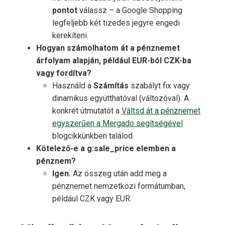
pontot
válassz – a Google Shopping
legfeljebb két tizedes jegyre engedi
kerekíteni.
Hogyan számolhatom át a pénznemet
árfolyam alapján, például EUR-ból CZK-ba
vagy fordítva?
Használd a
Számítás
szabályt fix vagy
dinamikus együtthatóval (változóval). A
konkrét útmutatót a
Váltsd át a pénznemet
egyszerűen a Mergado segítségével
blogcikkünkben találod.
Kötelező-e a g:sale_price elemben a
pénznem?
Igen.
Az összeg után add meg a
pénznemet nemzetközi formátumban,
például CZK vagy EUR.