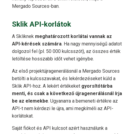
Mergado Sources-ban.
Sklik API-korlátok
A Skliknek
meghatározott korlátai vannak az
API-kérések számára
. Ha nagy mennyiségű adatot
dolgozol fel (pl. 50 000 kulcsszót), az összes érték
letöltése hosszabb időt vehet igénybe.
Az első projektújragenerálásnál a Mergado Sources
betölti a kulcsszavakat, és lekérdezéseket küld a
Sklik API-hoz. A lekért értékeket
gyorsítótárba
menti, és csak a következő újragenerálásnál írja
be az elemekbe
. Ugyanarra a bemeneti értékre az
API-t nem kérdezi le újra, ami megkíméli az API-
korlátokat.
Saját fiókot és API kulcsot azért használunk a