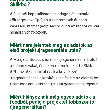
Sklikből?
A Sklikből importálhatod az átlagos átkattintási
költséget (avgCpc) és a kulcsszavak átlagos
keresési számát (avgSearchCount) az utóbbi kb. két
hónapra vonatkozóan.
Miért nem jelentek meg az adatok az
első projektújragenerálás után?
A Mergado Sources az első újragenerálásnál betölti
a kulcsszavakat, és lekérdezéseket küld a Sklik
API-hoz. Az adatokat csak a következő
újragenerálásnál, a letöltés után írja be az elemekbe.
Ezért legalább kétszer újra kell generálni a projektet.
Miért hiányoznak még egyes adatok a
feedből, pedig a projektet többször is
újrageneráltam?