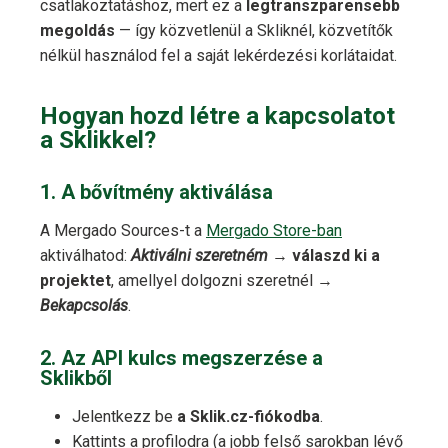
csatlakoztatáshoz, mert ez a
legtranszparensebb
megoldás
— így közvetlenül a Skliknél, közvetítők
nélkül használod fel a saját lekérdezési korlátaidat.
Hogyan hozd létre a kapcsolatot
a Sklikkel?
1. A bővítmény aktiválása
A Mergado Sources-t a
Mergado Store-ban
aktiválhatod:
Aktiválni szeretném
→
válaszd ki a
projektet
, amellyel dolgozni szeretnél →
Bekapcsolás
.
2. Az API kulcs megszerzése a
Sklikből
Jelentkezz be
a Sklik.cz-fiókodba
.
Kattints a profilodra (a jobb felső sarokban lévő