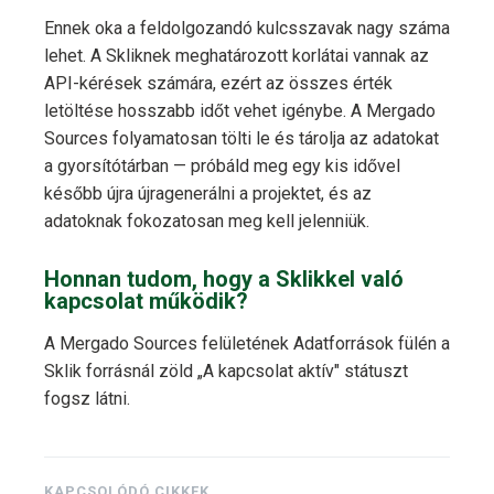
Ennek oka a feldolgozandó kulcsszavak nagy száma
lehet. A Skliknek meghatározott korlátai vannak az
API-kérések számára, ezért az összes érték
letöltése hosszabb időt vehet igénybe. A Mergado
Sources folyamatosan tölti le és tárolja az adatokat
a gyorsítótárban — próbáld meg egy kis idővel
később újra újragenerálni a projektet, és az
adatoknak fokozatosan meg kell jelenniük.
Honnan tudom, hogy a Sklikkel való
kapcsolat működik?
A Mergado Sources felületének Adatforrások fülén a
Sklik forrásnál zöld „A kapcsolat aktív" státuszt
fogsz látni.
KAPCSOLÓDÓ CIKKEK