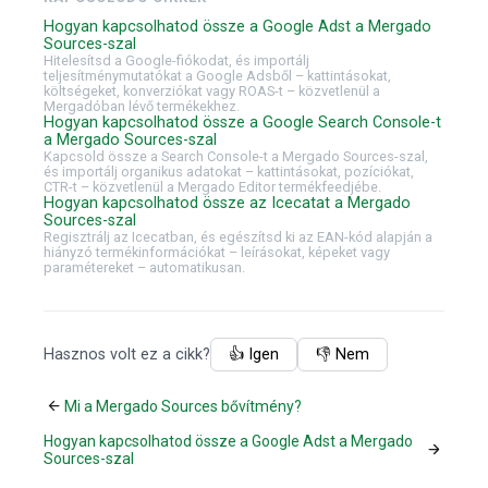
Hogyan kapcsolhatod össze a Google Adst a Mergado
Sources-szal
Hitelesítsd a Google-fiókodat, és importálj
teljesítménymutatókat a Google Adsből – kattintásokat,
költségeket, konverziókat vagy ROAS-t – közvetlenül a
Mergadóban lévő termékekhez.
Hogyan kapcsolhatod össze a Google Search Console-t
a Mergado Sources-szal
Kapcsold össze a Search Console-t a Mergado Sources-szal,
és importálj organikus adatokat – kattintásokat, pozíciókat,
CTR-t – közvetlenül a Mergado Editor termékfeedjébe.
Hogyan kapcsolhatod össze az Icecatat a Mergado
Sources-szal
Regisztrálj az Icecatban, és egészítsd ki az EAN-kód alapján a
hiányzó termékinformációkat – leírásokat, képeket vagy
paramétereket – automatikusan.
Hasznos volt ez a cikk?
👍 Igen
👎 Nem
Mi a Mergado Sources bővítmény?
Hogyan kapcsolhatod össze a Google Adst a Mergado
Sources-szal