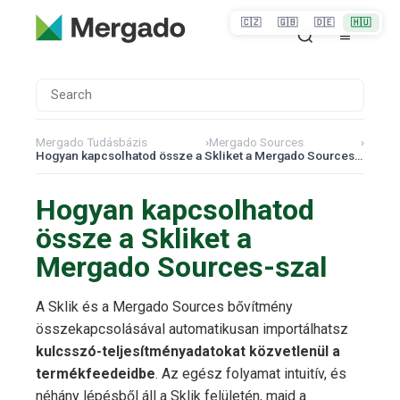
🇨🇿
🇬🇧
🇩🇪
🇭🇺
Mergado Tudásbázis
›
Mergado Sources
›
Hogyan kapcsolhatod össze a Skliket a Mergado Sources-szal
Hogyan kapcsolhatod
össze a Skliket a
Mergado Sources-szal
A Sklik és a Mergado Sources bővítmény
összekapcsolásával automatikusan importálhatsz
kulcsszó-teljesítményadatokat közvetlenül a
termékfeedeidbe
. Az egész folyamat intuitív, és
néhány lépésből áll a Sklik felületén, majd a