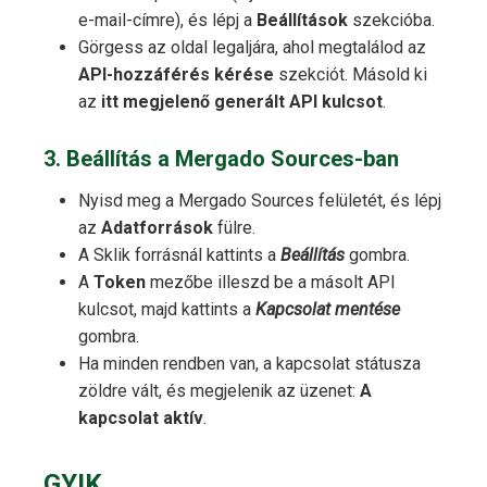
e-mail-címre), és lépj a
Beállítások
szekcióba.
Görgess az oldal legaljára, ahol megtalálod az
API-hozzáférés kérése
szekciót. Másold ki
az
itt megjelenő generált API kulcsot
.
3. Beállítás a Mergado Sources-ban
Nyisd meg a Mergado Sources felületét, és lépj
az
Adatforrások
fülre.
A Sklik forrásnál kattints a
Beállítás
gombra.
A
Token
mezőbe illeszd be a másolt API
kulcsot, majd kattints a
Kapcsolat mentése
gombra.
Ha minden rendben van, a kapcsolat státusza
zöldre vált, és megjelenik az üzenet:
A
kapcsolat aktív
.
GYIK