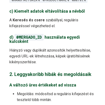
c) Kiemelt adatok eltávolítása a névből
A
Keresés és csere
szabállyal, reguláris
kifejezéssel végezheted el.
d)
@MERGADO_ID
használata egyedi
kulcsként
Hiányzó vagy duplikált azonosítók helyettesítése,
egyedi URL-ek létrehozása, képek újratöltésének
kikényszerítése.
2. Leggyakoribb hibák és megoldásaik
A változó üres értékeket ad vissza
Megoldás: módosítsd a reguláris kifejezést és
teszteld több mintán.