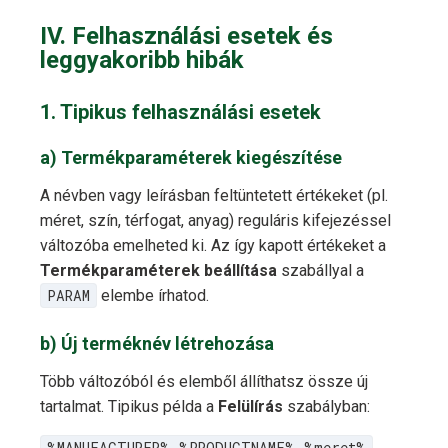
IV. Felhasználási esetek és
leggyakoribb hibák
1. Tipikus felhasználási esetek
a) Termékparaméterek kiegészítése
A névben vagy leírásban feltüntetett értékeket (pl.
méret, szín, térfogat, anyag) reguláris kifejezéssel
változóba emelheted ki. Az így kapott értékeket a
Termékparaméterek beállítása
szabállyal a
PARAM
elembe írhatod.
b) Új terméknév létrehozása
Több változóból és elemből állíthatsz össze új
tartalmat. Tipikus példa a
Felülírás
szabályban:
%MANUFACTURER% %PRODUCTNAME% %meret%