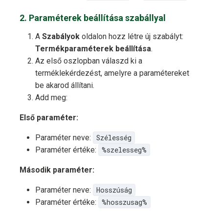
2. Paraméterek beállítása szabállyal
A
Szabályok
oldalon hozz létre új szabályt:
Termékparaméterek beállítása
.
Az első oszlopban válaszd ki a
terméklekérdezést, amelyre a paramétereket
be akarod állítani.
Add meg:
Első paraméter:
Paraméter neve:
Szélesség
Paraméter értéke:
%szelesseg%
Második paraméter:
Paraméter neve:
Hosszúság
Paraméter értéke:
%hosszusag%