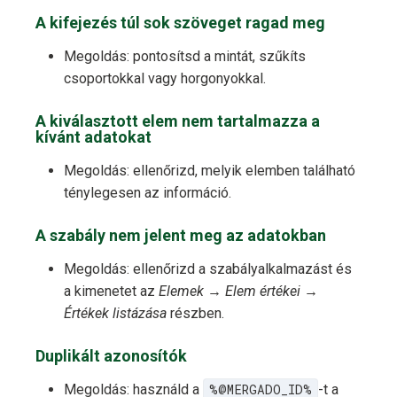
A kifejezés túl sok szöveget ragad meg
Megoldás: pontosítsd a mintát, szűkíts
csoportokkal vagy horgonyokkal.
A kiválasztott elem nem tartalmazza a
kívánt adatokat
Megoldás: ellenőrizd, melyik elemben található
ténylegesen az információ.
A szabály nem jelent meg az adatokban
Megoldás: ellenőrizd a szabályalkalmazást és
a kimenetet az
Elemek → Elem értékei →
Értékek listázása
részben.
Duplikált azonosítók
Megoldás: használd a
%@MERGADO_ID%
-t a