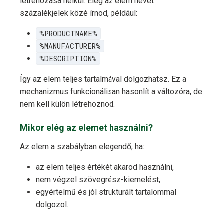
létrehozása nélkül. Elég az elem nevét
százalékjelek közé írnod, például:
%PRODUCTNAME%
%MANUFACTURER%
%DESCRIPTION%
Így az elem teljes tartalmával dolgozhatsz. Ez a
mechanizmus funkcionálisan hasonlít a változóra, de
nem kell külön létrehoznod.
Mikor elég az elemet használni?
Az elem a szabályban elegendő, ha:
az elem teljes értékét akarod használni,
nem végzel szövegrész-kiemelést,
egyértelmű és jól strukturált tartalommal
dolgozol.