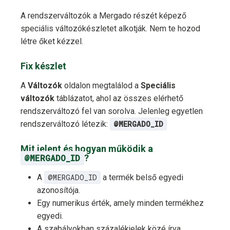
A rendszerváltozók a Mergado részét képező
speciális változókészletet alkotják. Nem te hozod
létre őket kézzel.
Fix készlet
A
Változók
oldalon megtalálod a
Speciális
változók
táblázatot, ahol az összes elérhető
rendszerváltozó fel van sorolva. Jelenleg egyetlen
rendszerváltozó létezik:
@MERGADO_ID
Mit jelent és hogyan működik a
@MERGADO_ID
?
A
@MERGADO_ID
a termék belső egyedi
azonosítója.
Egy numerikus érték, amely minden termékhez
egyedi.
A szabályokban százalékjelek közé írva