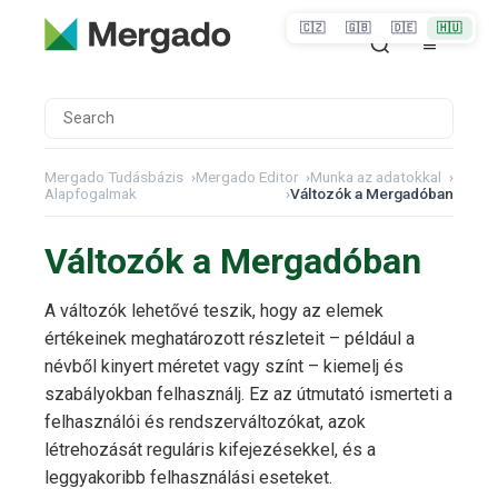
🇨🇿
🇬🇧
🇩🇪
🇭🇺
Mergado Tudásbázis
›
Mergado Editor
›
Munka az adatokkal
›
Alapfogalmak
›
Változók a Mergadóban
Változók a Mergadóban
A változók lehetővé teszik, hogy az elemek
értékeinek meghatározott részleteit – például a
névből kinyert méretet vagy színt – kiemelj és
szabályokban felhasználj. Ez az útmutató ismerteti a
felhasználói és rendszerváltozókat, azok
létrehozását reguláris kifejezésekkel, és a
leggyakoribb felhasználási eseteket.