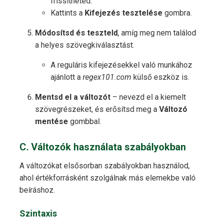
frissítheted.
Kattints a
Kifejezés tesztelése
gombra.
Módosítsd és teszteld
, amíg meg nem találod
a helyes szövegkiválasztást.
A reguláris kifejezésekkel való munkához
ajánlott a
regex101.com
külső eszköz is.
Mentsd el a változót
– nevezd el a kiemelt
szövegrészeket, és erősítsd meg a
Változó
mentése
gombbal.
C. Változók használata szabályokban
A változókat elsősorban szabályokban használod,
ahol értékforrásként szolgálnak más elemekbe való
beíráshoz.
Szintaxis