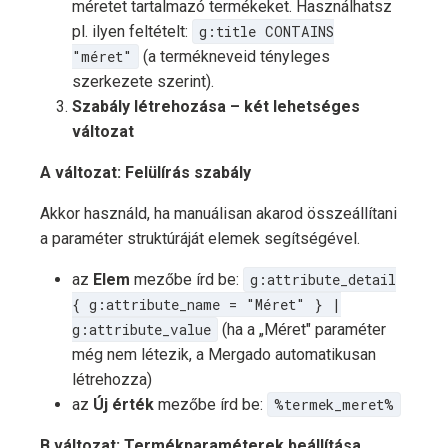
méretet tartalmazó termékeket. Használhatsz
pl. ilyen feltételt:
g:title CONTAINS
"méret"
(a termékneveid tényleges
szerkezete szerint).
Szabály létrehozása – két lehetséges
változat
A változat: Felülírás szabály
Akkor használd, ha manuálisan akarod összeállítani
a paraméter struktúráját elemek segítségével.
az
Elem
mezőbe írd be:
g:attribute_detail
{ g:attribute_name = "Méret" } |
g:attribute_value
(ha a „Méret" paraméter
még nem létezik, a Mergado automatikusan
létrehozza)
az
Új érték
mezőbe írd be:
%termek_meret%
B változat: Termékparaméterek beállítása