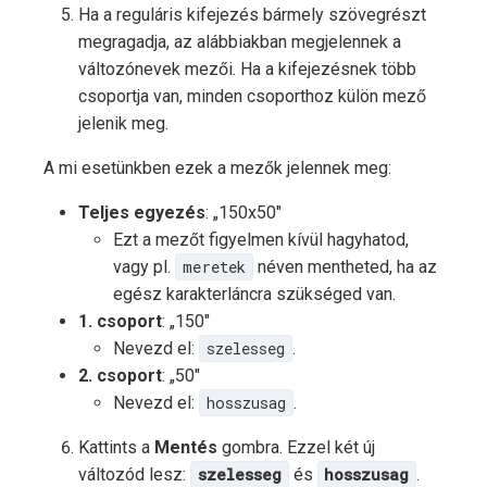
Ha a reguláris kifejezés bármely szövegrészt
megragadja, az alábbiakban megjelennek a
változónevek mezői. Ha a kifejezésnek több
csoportja van, minden csoporthoz külön mező
jelenik meg.
A mi esetünkben ezek a mezők jelennek meg:
Teljes egyezés
: „150x50"
Ezt a mezőt figyelmen kívül hagyhatod,
vagy pl.
meretek
néven mentheted, ha az
egész karakterláncra szükséged van.
1. csoport
: „150"
Nevezd el:
szelesseg
.
2. csoport
: „50"
Nevezd el:
hosszusag
.
Kattints a
Mentés
gombra. Ezzel két új
változód lesz:
szelesseg
és
hosszusag
.