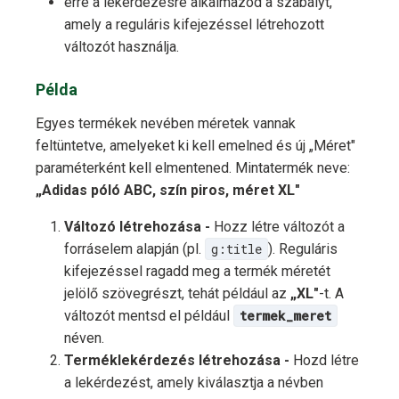
erre a lekérdezésre alkalmazod a szabályt,
amely a reguláris kifejezéssel létrehozott
változót használja.
Példa
Egyes termékek nevében méretek vannak
feltüntetve, amelyeket ki kell emelned és új „Méret"
paraméterként kell elmentened. Mintatermék neve:
„Adidas póló ABC, szín piros, méret XL"
Változó létrehozása -
Hozz létre változót a
forráselem alapján (pl.
g:title
). Reguláris
kifejezéssel ragadd meg a termék méretét
jelölő szövegrészt, tehát például az
„XL"
-t. A
változót mentsd el például
termek_meret
néven.
Terméklekérdezés létrehozása -
Hozd létre
a lekérdezést, amely kiválasztja a névben