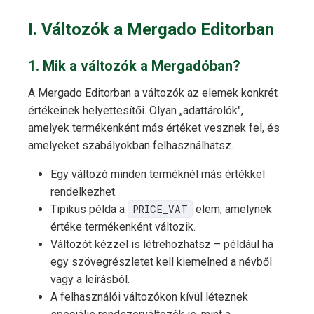
I. Változók a Mergado Editorban
1. Mik a változók a Mergadóban?
A Mergado Editorban a változók az elemek konkrét
értékeinek helyettesítői. Olyan „adattárolók",
amelyek termékenként más értéket vesznek fel, és
amelyeket szabályokban felhasználhatsz.
Egy változó minden terméknél más értékkel
rendelkezhet.
Tipikus példa a
PRICE_VAT
elem, amelynek
értéke termékenként változik.
Változót kézzel is létrehozhatsz – például ha
egy szövegrészletet kell kiemelned a névből
vagy a leírásból.
A felhasználói változókon kívül léteznek