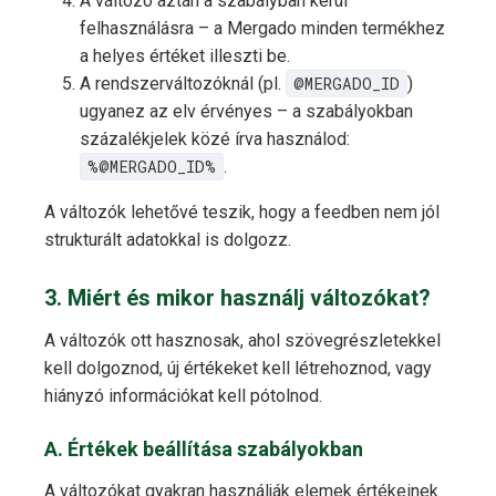
A változó aztán a szabályban kerül
felhasználásra – a Mergado minden termékhez
a helyes értéket illeszti be.
A rendszerváltozóknál (pl.
@MERGADO_ID
)
ugyanez az elv érvényes – a szabályokban
százalékjelek közé írva használod:
%@MERGADO_ID%
.
A változók lehetővé teszik, hogy a feedben nem jól
strukturált adatokkal is dolgozz.
3. Miért és mikor használj változókat?
A változók ott hasznosak, ahol szövegrészletekkel
kell dolgoznod, új értékeket kell létrehoznod, vagy
hiányzó információkat kell pótolnod.
A. Értékek beállítása szabályokban
A változókat gyakran használják elemek értékeinek