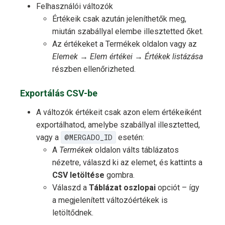
Felhasználói változók
Értékeik csak azután jeleníthetők meg,
miután szabállyal elembe illesztetted őket.
Az értékeket a Termékek oldalon vagy az
Elemek → Elem értékei → Értékek listázása
részben ellenőrizheted.
Exportálás CSV-be
A változók értékeit csak azon elem értékeiként
exportálhatod, amelybe szabállyal illesztetted,
vagy a
@MERGADO_ID
esetén:
A
Termékek
oldalon válts táblázatos
nézetre, válaszd ki az elemet, és kattints a
CSV letöltése
gombra.
Válaszd a
Táblázat oszlopai
opciót – így
a megjelenített változóértékek is
letöltődnek.