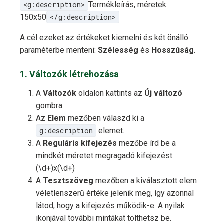
<g:description>
Termékleírás, méretek:
150x50
</g:description>
A cél ezeket az értékeket kiemelni és két önálló
paraméterbe menteni:
Szélesség
és
Hosszúság
.
1. Változók létrehozása
A
Változók
oldalon kattints az
Új változó
gombra.
Az
Elem
mezőben válaszd ki a
g:description
elemet.
A
Reguláris kifejezés
mezőbe írd be a
mindkét méretet megragadó kifejezést:
(\d+)x(\d+)
A
Tesztszöveg
mezőben a kiválasztott elem
véletlenszerű értéke jelenik meg, így azonnal
látod, hogy a kifejezés működik-e. A nyilak
ikonjával további mintákat tölthetsz be.