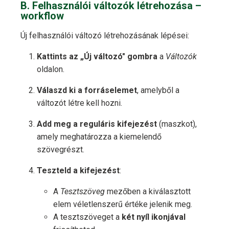
B. Felhasználói változók létrehozása –
workflow
Új felhasználói változó létrehozásának lépései:
Kattints az „Új változó" gombra
a
Változók
oldalon.
Válaszd ki a forráselemet
, amelyből a
változót létre kell hozni.
Add meg a reguláris kifejezést
(maszkot),
amely meghatározza a kiemelendő
szövegrészt.
Teszteld a kifejezést
:
A
Tesztszöveg
mezőben a kiválasztott
elem véletlenszerű értéke jelenik meg.
A tesztszöveget a
két nyíl ikonjával