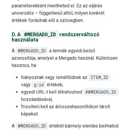
paraméterekként mentheted el. Ez az eljárás
univerzális – függetlenül attól, milyen konkrét
értékek fordulnak elő a szövegben.
D. A
@MERGADO_ID
rendszerváltozó
használata
A
@MERGADO_ID
a termék egyedi belső
azonosítója, amelyet a Mergado használ. Különösen
hasznos, ha:
hiányoznak vagy ismétlődnek az
ITEM_ID
vagy
g:id
értékek,
egyedi URL-t kell létrehoznod
#@MERGADO_ID
hozzáadásával,
frissíteni kell az árösszehasonlítókon tárolt
képeket.
A
@MERGADO_ID
értékét bármely elembe beírhatod