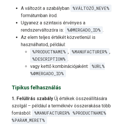
A változót a szabályban
%VÁLTOZÓ_NEVE%
formátumban írod.
Ugyanez a szintaxis érvényes a
rendszerváltozóra is:
%@MERGADO_ID%
.
Az elem teljes értékét közvetlenül is
használhatod, például:
%PRODUCTNAME%
,
%MANUFACTURER%
,
%DESCRIPTION%
.
vagy kettő kombinációjaként:
%URL%
%@MERGADO_ID%
Tipikus felhasználás
1. Felülírás szabály
Új értékek összeállítására
szolgál – például a terméknév összerakása több
forrásból:
%MANUFACTURER% %PRODUCTNAME%
%PARAM_MERET%