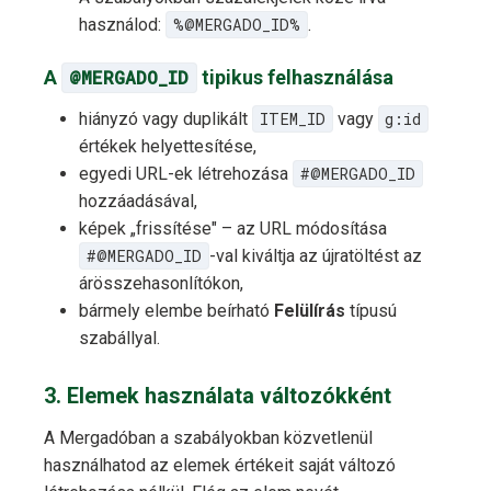
használod:
%@MERGADO_ID%
.
A
@MERGADO_ID
tipikus felhasználása
hiányzó vagy duplikált
ITEM_ID
vagy
g:id
értékek helyettesítése,
egyedi URL-ek létrehozása
#@MERGADO_ID
hozzáadásával,
képek „frissítése" – az URL módosítása
#@MERGADO_ID
-val kiváltja az újratöltést az
árösszehasonlítókon,
bármely elembe beírható
Felülírás
típusú
szabállyal.
3. Elemek használata változókként
A Mergadóban a szabályokban közvetlenül
használhatod az elemek értékeit saját változó