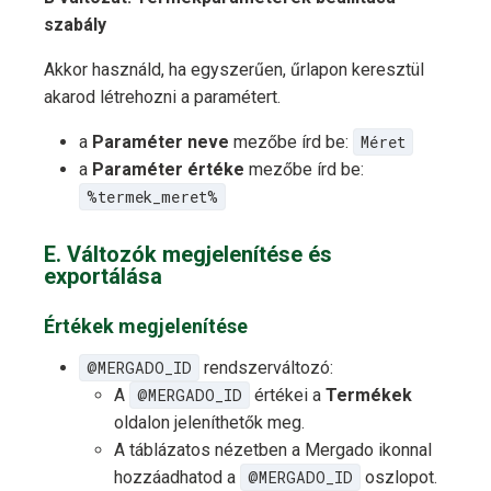
szabály
Akkor használd, ha egyszerűen, űrlapon keresztül
akarod létrehozni a paramétert.
a
Paraméter neve
mezőbe írd be:
Méret
a
Paraméter értéke
mezőbe írd be:
%termek_meret%
E. Változók megjelenítése és
exportálása
Értékek megjelenítése
@MERGADO_ID
rendszerváltozó:
A
@MERGADO_ID
értékei a
Termékek
oldalon jeleníthetők meg.
A táblázatos nézetben a Mergado ikonnal
hozzáadhatod a
@MERGADO_ID
oszlopot.