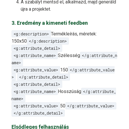
A szabályt mentsd el, alkalmazd, majd generáld
újra a projektet.
3. Eredmény a kimeneti feedben
<g:description>
Termékleírás, méretek:
150x50
</g:description>
<g:attribute_detail>
<g:attribute_name>
Szélesség
</g:attribute_n
ame>
<g:attribute_value>
150
</g:attribute_value
>
</g:attribute_detail>
<g:attribute_detail>
<g:attribute_name>
Hosszúság
</g:attribute_
name>
<g:attribute_value>
50
</g:attribute_value>
</g:attribute_detail>
Elsődleges felhasználás