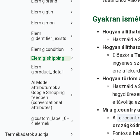
vásárlóhoz való 
Elem g:brand
Elem g:gtin
Gyakran ismét
Elem g:mpn
Hogyan állíthat
Elem
g:identifier_exists
Használd a
Hogyan állíthat
Elem g:condition
Először a
T
Elem g:shipping
ingyenes szá
Elem
erre a lekér
g:product_detail
Hogyan törlöm a
AI Mode
Használd a
attribútumok a
Google Shopping
hagyd üresen
feedben
eltávolítja e
(conversational
attributes)
Mi a g:country 
A
g:count
g:custom_label_0–
4 elemek
országkód
Fontos a
he
Termékadatok auditja