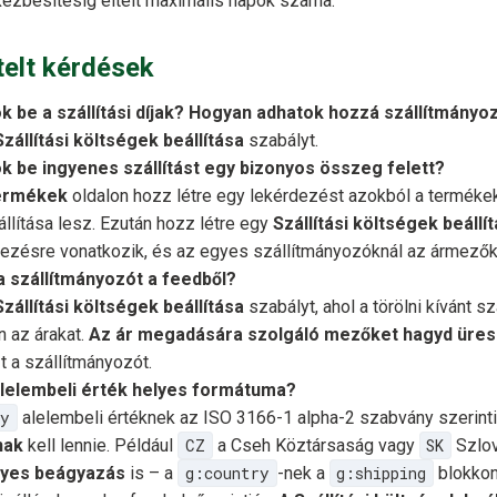
kézbesítésig eltelt maximális napok száma.
elt kérdések
ók be a szállítási díjak? Hogyan adhatok hozzá szállítmányo
Szállítási költségek beállítása
szabályt.
ok be ingyenes szállítást egy bizonyos összeg felett?
ermékek
oldalon hozz létre egy lekérdezést azokból a terméke
llítása lesz. Ezután hozz létre egy
Szállítási költségek beállí
dezésre vonatkozik, és az egyes szállítmányozóknál az ármezőkbe
 szállítmányozót a feedből?
Szállítási költségek beállítása
szabályt, ahol a törölni kívánt 
 az árakat.
Az ár megadására szolgáló mezőket hagyd üres
zt a szállítmányozót.
alelembeli érték helyes formátuma?
ry
alelembeli értéknek az ISO 3166-1 alpha-2 szabvány szerint
nak
kell lennie. Például
CZ
a Cseh Köztársaság vagy
SK
Szlov
lyes beágyazás
is – a
g:country
-nek a
g:shipping
blokkon 