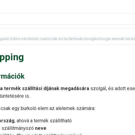
gado Editor
›
Hirdetési csatornák és hirdetések
›
Google
›
Google elemek leírá
ipping
ormációk
a termék szállítási díjának megadására
szolgál, és adott ese
tüntetésére is.
csak egy burkoló elem az alelemek számára:
ország
, ahová a termék szállítható
 szállítmányozó
neve