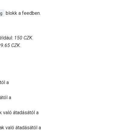
g
blokk a feedben.
éldául:
150 CZK
.
99.65 CZK
.
tól a
ától a
k való átadásától a
ak való átadásától a