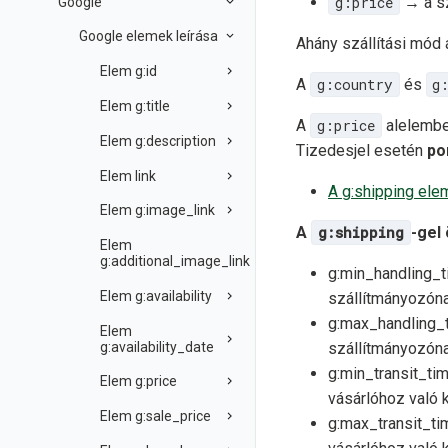
g:price
→ a sz
Google
Google elemek leírása
Ahány szállítási mód 
Elem g:id
A
g:country
és
g
Elem g:title
A
g:price
alelembel
Elem g:description
Tizedesjel esetén
po
Elem link
A g:shipping ele
Elem g:image_link
A
g:shipping
-gel
Elem
g:additional_image_link
g:min_handling_
Elem g:availability
szállítmányozóna
g:max_handling_
Elem
g:availability_date
szállítmányozóna
g:min_transit_ti
Elem g:price
vásárlóhoz való 
Elem g:sale_price
g:max_transit_t