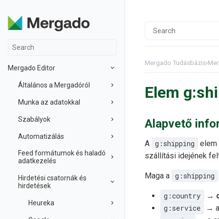
Mergado Tudásbázis
›
Mer
Mergado Editor
Általános a Mergadóról
Elem g:sh
Munka az adatokkal
Szabályok
Alapvető inf
Automatizálás
A
g:shipping
elem
Feed formátumok és haladó
szállítási idejének fel
adatkezelés
Maga a
g:shipping
Hirdetési csatornák és
hirdetések
g:country
→
Heureka
g:service
→ a