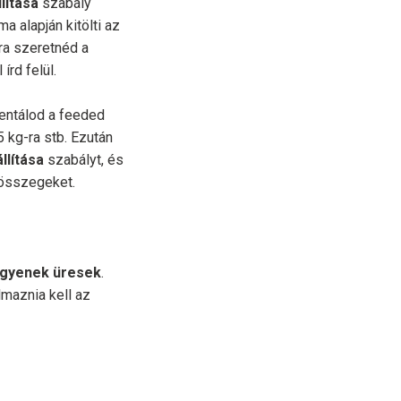
lítása
szabály
 alapján kitölti az
ra szeretnéd a
írd felül.
entálod a feeded
 kg-ra stb. Ezután
llítása
szabályt, és
 összegeket.
egyenek üresek
.
lmaznia kell az