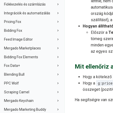
lennie, nem 
Fiókkezelés és számlázás
automatikusa
Integrációk és automatizálás
ország kódjá
szállítást), 
Pricing Fox
Hogyan állíthat
Bidding Fox
Először a
T
tömeg szerin
Feed Image Editor
minden egye
Mergado Marketplaces
az egyes szá
Bidding Fox Elements
Mit ellenőriz
Fox Data+
Blending Bull
Hogy a kötelező
Hogy a
g:price
PPC Wolf
összeget (pozití
Scraping Camel
Ha segítségre van sz
Mergado Keychain
Mergado Marketing Buddy