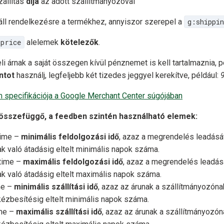
állítás
díja
az adott szállítmányozóval
áll rendelkezésre a termékhez, annyiszor szerepel a
g:shippin
:price
alelemek
kötelezők
.
i árnak a saját összegen kívül pénznemet is kell tartalmaznia, p
ntot
használj, legfeljebb két tizedes jeggyel kerekítve, például:
m specifikációja a Google Merchant Center súgójában
 összefüggő, a feedben szintén használható elemek:
time –
minimális feldolgozási idő
, azaz a megrendelés leadásá
k való átadásig eltelt minimális napok száma.
time –
maximális feldolgozási idő
, azaz a megrendelés leadás
k való átadásig eltelt maximális napok száma.
me –
minimális szállítási idő
, azaz az árunak a szállítmányozóna
kézbesítésig eltelt minimális napok száma.
ime –
maximális szállítási idő
, azaz az árunak a szállítmányozón