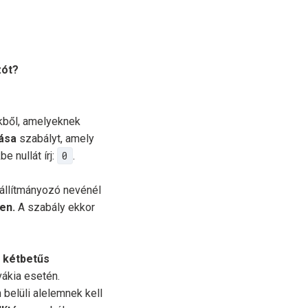
zót?
kből, amelyeknek
tása
szabályt, amely
 nullát írj:
0
.
szállítmányozó nevénél
en.
A szabály ekkor
i
kétbetűs
ákia esetén.
belüli alelemnek kell