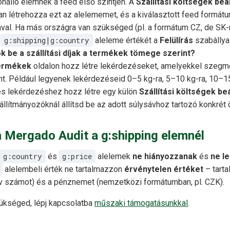
önálló elemnek a feed első szintjén. A
Szállítási költségek beál
n létrehozza ezt az alelememet, és a kiválasztott feed formátuma
val. Ha más országra van szükséged (pl. a formátum CZ, de SK-
a
g:shipping|g:country
aleleme értékét a
Felülírás
szabállyal 
ók be a szállítási díjak a termékek tömege szerint?
ermékek
oldalon hozz létre lekérdezéseket, amelyekkel szegm
t. Például legyenek lekérdezéseid 0–5 kg-ra, 5–10 kg-ra, 10–15
s lekérdezéshez hozz létre egy külön
Szállítási költségek beá
llítmányozóknál állítsd be az adott súlysávhoz tartozó konkrét
 a Mergado Audit a g:shipping elemnél
g:country
és
g:price
alelemek
ne hiányozzanak
és
ne l
alelembeli érték ne tartalmazzon
érvénytelen értéket
– tarta
v számot) és a pénznemet (nemzetközi formátumban, pl. CZK).
ükséged, lépj kapcsolatba
műszaki támogatásunkkal
.