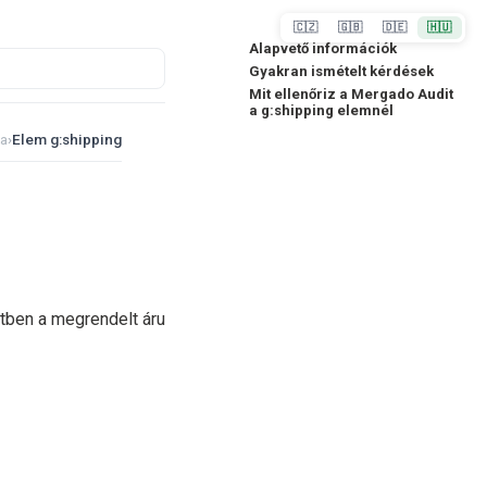
🇨🇿
🇬🇧
🇩🇪
🇭🇺
Alapvető információk
Gyakran ismételt kérdések
Mit ellenőriz a Mergado Audit
a g:shipping elemnél
sa
›
Elem g:shipping
tben a megrendelt áru