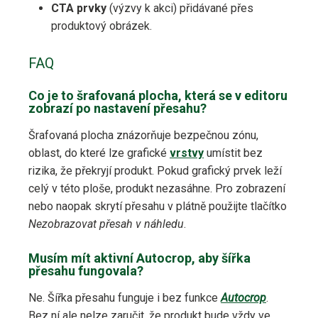
CTA prvky
(výzvy k akci) přidávané přes
produktový obrázek.
FAQ
Co je to šrafovaná plocha, která se v editoru
zobrazí po nastavení přesahu?
Šrafovaná plocha znázorňuje bezpečnou zónu,
oblast, do které lze grafické
vrstvy
umístit bez
rizika, že překryjí produkt. Pokud grafický prvek leží
celý v této ploše, produkt nezasáhne. Pro zobrazení
nebo naopak skrytí přesahu v plátně použijte tlačítko
Nezobrazovat přesah v náhledu
.
Musím mít aktivní Autocrop, aby šířka
přesahu fungovala?
Ne. Šířka přesahu funguje i bez funkce
Autocrop
.
Bez ní ale nelze zaručit, že produkt bude vždy ve