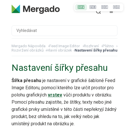
🇨🇿
🇬🇧
🇩🇪
🇭🇺
Mergado Nápověda
›
Feed Image Editor
›
Rozhraní
›
Plátno
›
Rozvržení obrázků
›
Hlavní obrázek
›
Nastavení šířky přesahu
Nastavení šířky přesahu
Šířka přesahu
je nastavení v grafické šabloně Feed
Image Editoru, pomocí kterého lze určit prostor pro
polohu grafických
vrstev
vůči produktu v obrázku.
Pomocí přesahu zajistíte, že štítky, texty nebo jiné
grafické prvky umístěné v této části nepřekryjí žádný
produkt, bez ohledu na to, jak velký nebo jak
umístěný produkt na obrázku je.