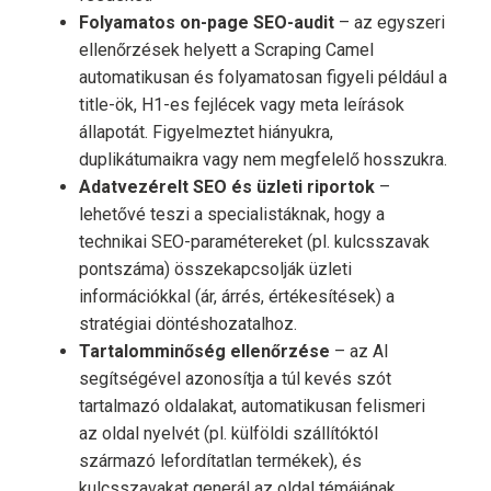
Folyamatos on-page SEO-audit
– az egyszeri
ellenőrzések helyett a Scraping Camel
automatikusan és folyamatosan figyeli például a
title-ök, H1-es fejlécek vagy meta leírások
állapotát. Figyelmeztet hiányukra,
duplikátumaikra vagy nem megfelelő hosszukra.
Adatvezérelt SEO és üzleti riportok
–
lehetővé teszi a specialistáknak, hogy a
technikai SEO-paramétereket (pl. kulcsszavak
pontszáma) összekapcsolják üzleti
információkkal (ár, árrés, értékesítések) a
stratégiai döntéshozatalhoz.
Tartalomminőség ellenőrzése
– az AI
segítségével azonosítja a túl kevés szót
tartalmazó oldalakat, automatikusan felismeri
az oldal nyelvét (pl. külföldi szállítóktól
származó lefordítatlan termékek), és
kulcsszavakat generál az oldal témájának