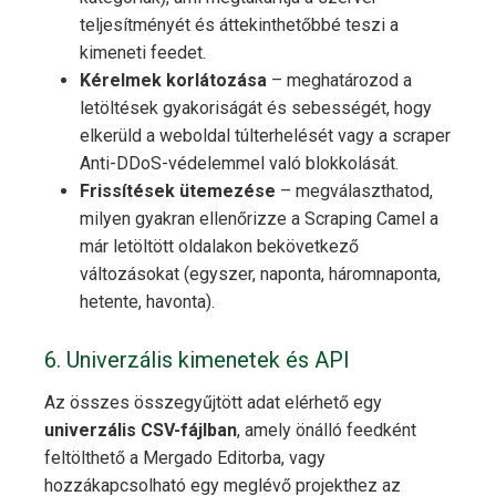
teljesítményét és áttekinthetőbbé teszi a
kimeneti feedet.
Kérelmek korlátozása
– meghatározod a
letöltések gyakoriságát és sebességét, hogy
elkerüld a weboldal túlterhelését vagy a scraper
Anti-DDoS-védelemmel való blokkolását.
Frissítések ütemezése
– megválaszthatod,
milyen gyakran ellenőrizze a Scraping Camel a
már letöltött oldalakon bekövetkező
változásokat (egyszer, naponta, háromnaponta,
hetente, havonta).
6. Univerzális kimenetek és API
Az összes összegyűjtött adat elérhető egy
univerzális CSV-fájlban
, amely önálló feedként
feltölthető a Mergado Editorba, vagy
hozzákapcsolható egy meglévő projekthez az