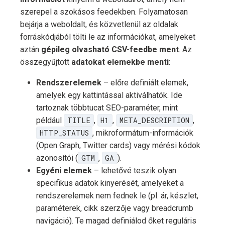
szerepel a szokásos feedekben. Folyamatosan
bejárja a weboldalt, és közvetlenül az oldalak
forráskódjából tölti le az információkat, amelyeket
aztán
gépileg olvasható CSV-feedbe ment
. Az
összegyűjtött
adatokat elemekbe menti
:
Rendszerelemek
– előre definiált elemek,
amelyek egy kattintással aktiválhatók. Ide
tartoznak többtucat SEO-paraméter, mint
például
TITLE
,
H1
,
META_DESCRIPTION
,
HTTP_STATUS
, mikroformátum-információk
(Open Graph, Twitter cards) vagy mérési kódok
azonosítói (
GTM
,
GA
).
Egyéni elemek
– lehetővé teszik olyan
specifikus adatok kinyerését, amelyeket a
rendszerelemek nem fednek le (pl. ár, készlet,
paraméterek, cikk szerzője vagy breadcrumb
navigáció). Te magad definiálod őket reguláris