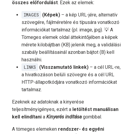
összes előfordulást
. Ezek az elemek:
IMAGES
(Képek)
– a kép URL-jére, alternatív
szövegére, fájlméretére és típusára vonatkozó
információkat tartalmaz (pl. image, jpg). 💡 A
Tömeges elemek oldal áttekintőjében a képek
mérete kilobájtban (KB) jelenik meg, a validálási
szabály beállításainál azonban bájtot (B) kell
használni.
LINKS
(Visszamutató linkek)
– a cél URL-re,
a hivatkozáson belüli szövegre és a cél URL
HTTP-állapotkódjára vonatkozó információkat
tartalmaz.
Ezeknek az adatoknak a kinyerése
teljesítményigényes, ezért a
letöltést manuálisan
kell elindítani
a
Kinyerés indítása
gombbal.
A tömeges elemeken
rendszer- és egyéni