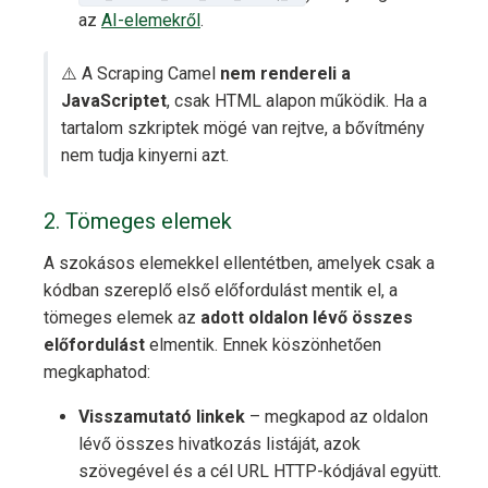
az
AI-elemekről
.
⚠️ A Scraping Camel
nem rendereli a
JavaScriptet
, csak HTML alapon működik. Ha a
tartalom szkriptek mögé van rejtve, a bővítmény
nem tudja kinyerni azt.
2. Tömeges elemek
A szokásos elemekkel ellentétben, amelyek csak a
kódban szereplő első előfordulást mentik el, a
tömeges elemek az
adott oldalon lévő összes
előfordulást
elmentik. Ennek köszönhetően
megkaphatod:
Visszamutató linkek
– megkapod az oldalon
lévő összes hivatkozás listáját, azok
szövegével és a cél URL HTTP-kódjával együtt.