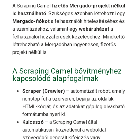
A Scraping Camel
fizetős Mergado-projekt nélkül
is használható
. Szükséges azonban létrehozni egy
Mergado-fiókot
a felhasználók hitelesítéséhez és
a számlázáshoz, valamint egy
webáruházat
a
felhasználói hozzáférések kezeléséhez. Mindkettő
létrehozható a Mergadóban ingyenesen, fizetős
projekt nélkül is.
A Scraping Camel bővítményhez
kapcsolódó alapfogalmak
Scraper (Crawler)
– automatizált robot, amely
nonstop fut a szerveren, bejárja az oldalak
HTML-kódját, és az adatokat gépileg olvasható
formátumba nyeri ki.
Kulcsszó
– a Scraping Camel által
automatikusan, közvetlenül a weboldal
szövegéből generált kifejezés vagy