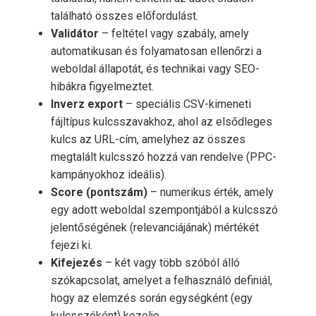
található összes előfordulást.
Validátor
– feltétel vagy szabály, amely
automatikusan és folyamatosan ellenőrzi a
weboldal állapotát, és technikai vagy SEO-
hibákra figyelmeztet.
Inverz export
– speciális CSV-kimeneti
fájltípus kulcsszavakhoz, ahol az elsődleges
kulcs az URL-cím, amelyhez az összes
megtalált kulcsszó hozzá van rendelve (PPC-
kampányokhoz ideális).
Score (pontszám)
– numerikus érték, amely
egy adott weboldal szempontjából a kulcsszó
jelentőségének (relevanciájának) mértékét
fejezi ki.
Kifejezés
– két vagy több szóból álló
szókapcsolat, amelyet a felhasználó definiál,
hogy az elemzés során egységként (egy
kulcsszóként) kezelje.