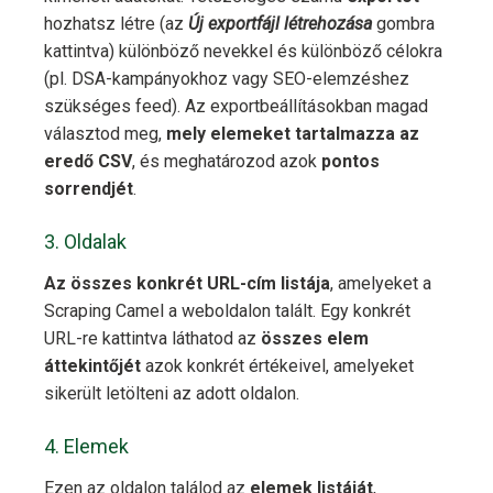
hozhatsz létre (az
Új exportfájl létrehozása
gombra
kattintva) különböző nevekkel és különböző célokra
(pl. DSA-kampányokhoz vagy SEO-elemzéshez
szükséges feed). Az exportbeállításokban magad
választod meg,
mely elemeket tartalmazza az
eredő CSV
, és meghatározod azok
pontos
sorrendjét
.
3. Oldalak
Az összes konkrét URL-cím listája
, amelyeket a
Scraping Camel a weboldalon talált. Egy konkrét
URL-re kattintva láthatod az
összes elem
áttekintőjét
azok konkrét értékeivel, amelyeket
sikerült letölteni az adott oldalon.
4. Elemek
Ezen az oldalon találod az
elemek listáját
,