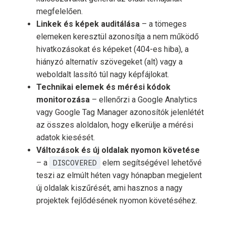
megfelelően.
Linkek és képek auditálása
– a tömeges
elemeken keresztül azonosítja a nem működő
hivatkozásokat és képeket (404-es hiba), a
hiányzó alternatív szövegeket (alt) vagy a
weboldalt lassító túl nagy képfájlokat.
Technikai elemek és mérési kódok
monitorozása
– ellenőrzi a Google Analytics
vagy Google Tag Manager azonosítók jelenlétét
az összes aloldalon, hogy elkerülje a mérési
adatok kiesését.
Változások és új oldalak nyomon követése
– a
DISCOVERED
elem segítségével lehetővé
teszi az elmúlt héten vagy hónapban megjelent
új oldalak kiszűrését, ami hasznos a nagy
projektek fejlődésének nyomon követéséhez.