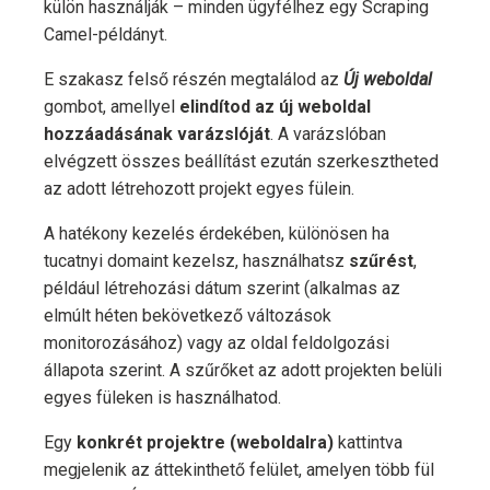
külön használják – minden ügyfélhez egy Scraping
Camel-példányt.
E szakasz felső részén megtalálod az
Új weboldal
gombot, amellyel
elindítod az új weboldal
hozzáadásának varázslóját
. A varázslóban
elvégzett összes beállítást ezután szerkesztheted
az adott létrehozott projekt egyes fülein.
A hatékony kezelés érdekében, különösen ha
tucatnyi domaint kezelsz, használhatsz
szűrést
,
például létrehozási dátum szerint (alkalmas az
elmúlt héten bekövetkező változások
monitorozásához) vagy az oldal feldolgozási
állapota szerint. A szűrőket az adott projekten belüli
egyes füleken is használhatod.
Egy
konkrét projektre (weboldalra)
kattintva
megjelenik az áttekinthető felület, amelyen több fül