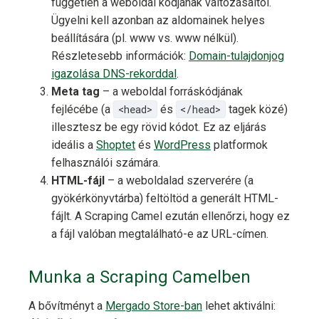
független a weboldal kódjának változásaitól.
Ügyelni kell azonban az aldomainek helyes
beállítására (pl. www vs. www nélkül).
Részletesebb információk:
Domain-tulajdonjog
igazolása DNS-rekorddal
.
Meta tag
– a weboldal forráskódjának
fejlécébe (a
<head>
és
</head>
tagek közé)
illesztesz be egy rövid kódot. Ez az eljárás
ideális a
Shoptet
és
WordPress
platformok
felhasználói számára.
HTML-fájl
– a weboldalad szerverére (a
gyökérkönyvtárba) feltöltöd a generált HTML-
fájlt. A Scraping Camel ezután ellenőrzi, hogy ez
a fájl valóban megtalálható-e az URL-címen.
Munka a Scraping Camelben
A bővítményt a
Mergado Store-ban
lehet aktiválni: