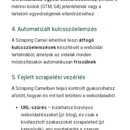
mérési kódok (GTM, GA) jelenlétének vagy a
tartalom egyediségének ellenőrzéséhez.
4. Automatizált kulcsszóelemzés
A Scraping Camel lehetővé teszi
átfogó
kulcsszóelemzések
készítését a weboldal
tartalmából, amelyek az oldalak minden
módosításakor automatikusan
frissülnek
.
5. Fejlett scrapelési vezérlés
A Scraping Camelben teljes kontrollt gyakorolhatsz
afölött, hogyan és mit kell letölteni a weboldaladról.
URL-szűrés
– kizárhatsz bizonyos
weboldalrészeket (pl. blog), és csak a
kiválasztott szakaszokat scrapeleted (pl.
kategóriák), ami megtakarítja a szerver