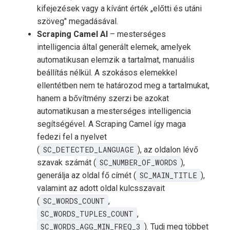
kifejezések vagy a kívánt érték „előtti és utáni
szöveg" megadásával.
Scraping Camel AI
– mesterséges
intelligencia által generált elemek, amelyek
automatikusan elemzik a tartalmat, manuális
beállítás nélkül. A szokásos elemekkel
ellentétben nem te határozod meg a tartalmukat,
hanem a bővítmény szerzi be azokat
automatikusan a mesterséges intelligencia
segítségével. A Scraping Camel így maga
fedezi fel a nyelvet
(
SC_DETECTED_LANGUAGE
), az oldalon lévő
szavak számát (
SC_NUMBER_OF_WORDS
),
generálja az oldal fő címét (
SC_MAIN_TITLE
),
valamint az adott oldal kulcsszavait
(
SC_WORDS_COUNT
,
SC_WORDS_TUPLES_COUNT
,
SC_WORDS_AGG_MIN_FREQ_3
). Tudj meg többet