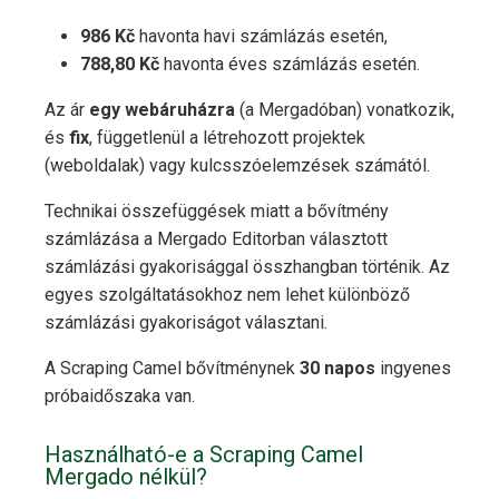
986 Kč
havonta havi számlázás esetén,
788,80 Kč
havonta éves számlázás esetén.
Az ár
egy webáruházra
(a Mergadóban) vonatkozik,
és
fix
, függetlenül a létrehozott projektek
(weboldalak) vagy kulcsszóelemzések számától.
Technikai összefüggések miatt a bővítmény
számlázása a Mergado Editorban választott
számlázási gyakorisággal összhangban történik. Az
egyes szolgáltatásokhoz nem lehet különböző
számlázási gyakoriságot választani.
A Scraping Camel bővítménynek
30 napos
ingyenes
próbaidőszaka van.
Használható-e a Scraping Camel
Mergado nélkül?