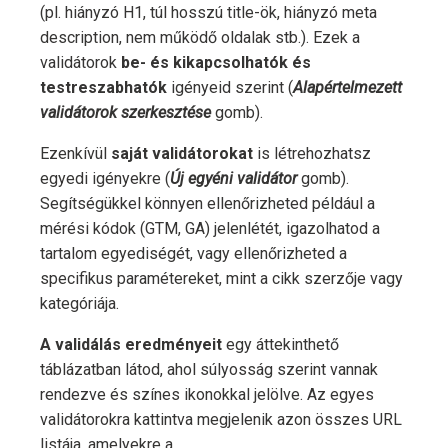
(pl. hiányzó H1, túl hosszú title-ök, hiányzó meta
description, nem működő oldalak stb.). Ezek a
validátorok
be- és kikapcsolhatók és
testreszabhatók
igényeid szerint (
Alapértelmezett
validátorok szerkesztése
gomb).
Ezenkívül
saját validátorokat
is létrehozhatsz
egyedi igényekre (
Új egyéni validátor
gomb).
Segítségükkel könnyen ellenőrizheted például a
mérési kódok (GTM, GA) jelenlétét, igazolhatod a
tartalom egyediségét, vagy ellenőrizheted a
specifikus paramétereket, mint a cikk szerzője vagy
kategóriája.
A validálás eredményeit
egy áttekinthető
táblázatban látod, ahol súlyosság szerint vannak
rendezve és színes ikonokkal jelölve. Az egyes
validátorokra kattintva megjelenik azon összes URL
listája, amelyekre a