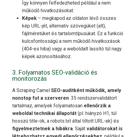
Így könnyen felfedezheted például a nem
működő hivatkozásokat.
Képek
– megkapod az oldalon lévő összes
kép URL-jét, alternatív szövegüket (alt),
fájlméretüket és tartalomtípusukat. Ez a funkció
kulcsfontosságú a nem működő hivatkozások
(404-es hiba) vagy a weboldalt lassító túl nagy
képek azonosításához.
3. Folyamatos SEO-validáció és
monitorozás
A Scraping Camel
SEO-auditként működik, amely
nonstop fut a szerveren
. 35 rendszervalidátort
tartalmaz, amelyek folyamatosan
ellenőrzik a
weboldal technikai állapotát
(pl. hiányzó H1, túl
hosszú title-ök, a robots.txt által tiltott URL-ek) és
figyelmeztetnek a hibákra
. Saját
validátorokat is
létrehozhatsz egyedi ellenőrzésekhez
, például a