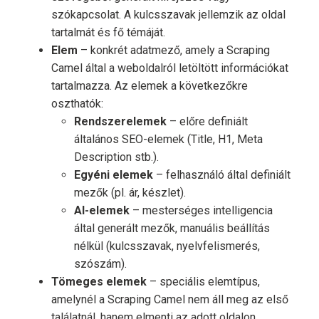
szókapcsolat. A kulcsszavak jellemzik az oldal
tartalmát és fő témáját.
Elem
– konkrét adatmező, amely a Scraping
Camel által a weboldalról letöltött információkat
tartalmazza. Az elemek a következőkre
oszthatók:
Rendszerelemek
– előre definiált
általános SEO-elemek (Title, H1, Meta
Description stb.).
Egyéni elemek
– felhasználó által definiált
mezők (pl. ár, készlet).
AI-elemek
– mesterséges intelligencia
által generált mezők, manuális beállítás
nélkül (kulcsszavak, nyelvfelismerés,
szószám).
Tömeges elemek
– speciális elemtípus,
amelynél a Scraping Camel nem áll meg az első
találatnál, hanem elmenti az adott oldalon