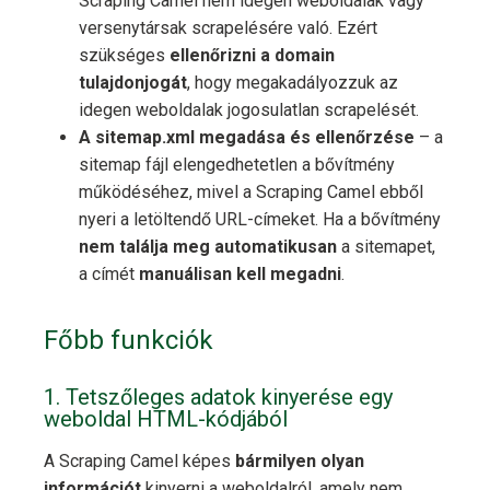
Scraping Camel nem idegen weboldalak vagy
versenytársak scrapelésére való. Ezért
szükséges
ellenőrizni a domain
tulajdonjogát
, hogy megakadályozzuk az
idegen weboldalak jogosulatlan scrapelését.
A sitemap.xml megadása és ellenőrzése
– a
sitemap fájl elengedhetetlen a bővítmény
működéséhez, mivel a Scraping Camel ebből
nyeri a letöltendő URL-címeket. Ha a bővítmény
nem találja meg automatikusan
a sitemapet,
a címét
manuálisan kell megadni
.
Főbb funkciók
1. Tetszőleges adatok kinyerése egy
weboldal HTML-kódjából
A Scraping Camel képes
bármilyen olyan
információt
kinyerni a weboldalról, amely nem