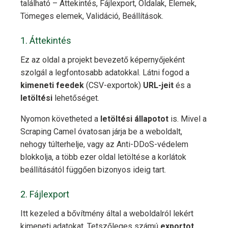
található – Áttekintés, Fájlexport, Oldalak, Elemek,
Tömeges elemek, Validáció, Beállítások.
1. Áttekintés
Ez az oldal a projekt bevezető képernyőjeként
szolgál a legfontosabb adatokkal. Látni fogod a
kimeneti feedek
(CSV-exportok)
URL-jeit
és a
letöltési
lehetőséget.
Nyomon követheted a
letöltési állapotot
is. Mivel a
Scraping Camel óvatosan járja be a weboldalt,
nehogy túlterhelje, vagy az Anti-DDoS-védelem
blokkolja, a több ezer oldal letöltése a korlátok
beállításától függően bizonyos ideig tart.
2. Fájlexport
Itt kezeled a bővítmény által a weboldalról lekért
kimeneti adatokat. Tetszőleges számú
exportot