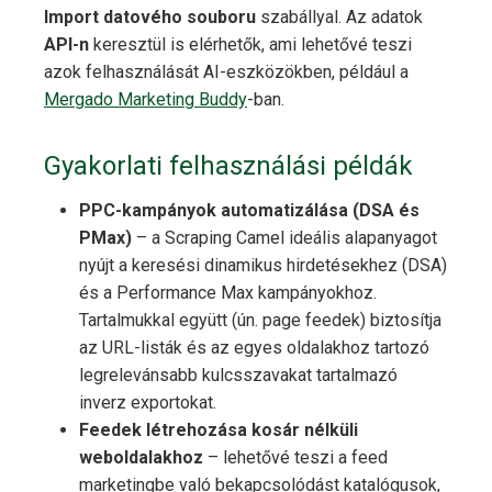
Import datového souboru
szabállyal. Az adatok
API-n
keresztül is elérhetők, ami lehetővé teszi
azok felhasználását AI-eszközökben, például a
Mergado Marketing Buddy
-ban.
Gyakorlati felhasználási példák
PPC-kampányok automatizálása (DSA és
PMax)
– a Scraping Camel ideális alapanyagot
nyújt a keresési dinamikus hirdetésekhez (DSA)
és a Performance Max kampányokhoz.
Tartalmukkal együtt (ún. page feedek) biztosítja
az URL-listák és az egyes oldalakhoz tartozó
legrelevánsabb kulcsszavakat tartalmazó
inverz exportokat.
Feedek létrehozása kosár nélküli
weboldalakhoz
– lehetővé teszi a feed
marketingbe való bekapcsolódást katalógusok,