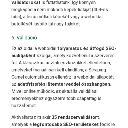
validátorokat
is futtathatunk. Így könnyen
megkapod a nem működő képek listáját (404-es
hiba), a leírás nélküli képekét vagy a weboldal
betöltését lassító túl nagy fájlokét.
6. Validáció
Ez az oldal a weboldal
folyamatos és átfogó SEO-
auditjaként
szolgál, amely közvetlenül a szerveren
fut. A klasszikus asztali eszközökkel ellentétben,
amelyeket manuálisan kell elindítani, a Scraping
Camel automatikusan ellenőrzi a weboldal állapotát
az
adatfrissítési ütemterveddel összhangban
.
Mivel online működik, az aktuális validálási
eredményekhez egyszerre több csapattag is
hozzáférhet.
Aktiválhatsz itt akár
35 rendszervalidátort
,
amelyek a
legfontosabb SEO-területeket
fedik le