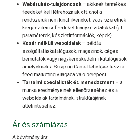
Webáruház-tulajdonosok
– akiknek termékes
feedeket kell létrehozniuk ott, ahol a
rendszerük nem kínál ilyeneket, vagy szeretnék
kiegészíteni a feedeket hiányzó adatokkal (pl.
paraméterek, készletinformációk, képek).
Kosár nélküli weboldalak
– például
szolgáltatáskatalógusok, magazinok, céges
bemutatók vagy nagykereskedelmi katalógusok,
amelyeknek a Scraping Camel lehetővé teszi a
feed marketing világába való belépést.
Tartalmi specialisták és menedzsment
– a
munka eredményeinek ellenőrzéséhez és a
weboldalak tartalmának, struktúrájának
áttekintéséhez.
Ár és számlázás
A bővítmény ára: