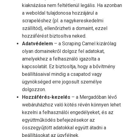
kiaknázása nem feltétlenül legális. Ha azonban
a weboldal tulajdonosa hozzájárul a
scrapeléshez (pl. a nagykereskedelmi
szállítód), ellenőrizheti a domaint, ezzel
hozzáférést biztosítva neked.
Adatvédelem
– a Scraping Camel kizárólag
olyan domainekről dolgoz fel adatokat,
amelyekhez a felhasználó igazolta a
kapcsolatát. Ez biztosítja, hogy a bővítmény
beállításaival mindig a csapatod vagy
ügynökséged erre jogosult személye
dolgozzon.
Hozzáférés-kezelés
– a Mergadóban lévő
webáruházhoz való kötés révén könnyen lehet
kezelni a felhasználói engedélyeket, és az
együttműködés befejezésekor az
összegyűjtött adatokkal együtt átadni a
beállításokat az ügyfélnek.