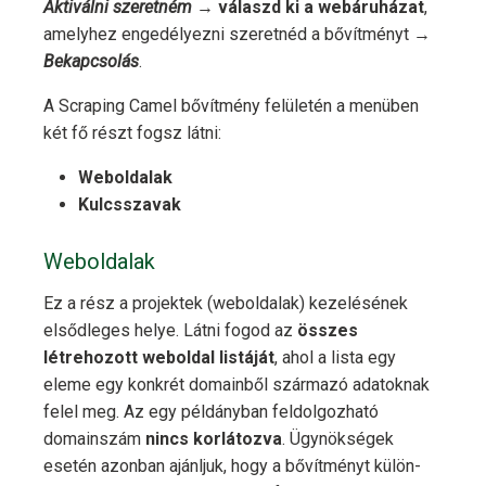
Aktiválni szeretném
→
válaszd ki a webáruházat
,
amelyhez engedélyezni szeretnéd a bővítményt →
Bekapcsolás
.
A Scraping Camel bővítmény felületén a menüben
két fő részt fogsz látni:
Weboldalak
Kulcsszavak
Weboldalak
Ez a rész a projektek (weboldalak) kezelésének
elsődleges helye. Látni fogod az
összes
létrehozott weboldal listáját
, ahol a lista egy
eleme egy konkrét domainből származó adatoknak
felel meg. Az egy példányban feldolgozható
domainszám
nincs korlátozva
. Ügynökségek
esetén azonban ajánljuk, hogy a bővítményt külön-