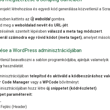
projekt létrehozása és egyedi kód generálása közvetlenül a Scr
szben kattints az
Új weboldal
gombra.
dd meg a
weboldalad nevét és URL-jét
.
rzésének szentelt lépésben
válaszd a meta tag módszert
.
erál számodra egy rövid kódot (meta taget)
, amelyet másold
ztése a WordPress adminisztrációjában
tlenül beavatkozni a sablon programkódjába, ajánljuk valamelyik 
ny
használatát.
inisztrációjában
telepítsd és aktiváld a kódbeszúráshoz va
r Code Manager
vagy a
WPCode
bővítményt.
nisztrációjában hozz létre
új snippetet (kódrészletet)
.
ppet paramétereit:
L
Fejléc (Header)