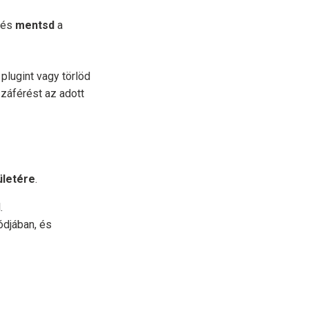
, és
mentsd
a
plugint vagy törlöd
záférést az adott
ületére
.
.
ódjában, és