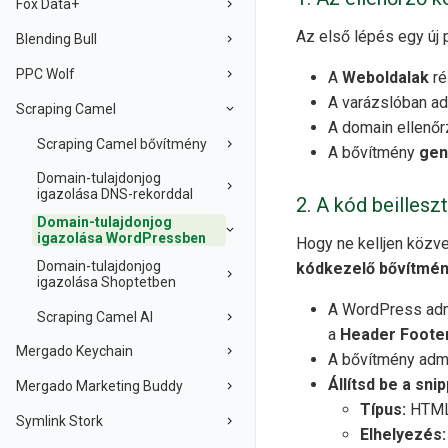
Fox Data+
Az első lépés egy új 
Blending Bull
PPC Wolf
A
Weboldalak
ré
A varázslóban a
Scraping Camel
A domain ellenő
Scraping Camel bővítmény
A bővítmény
gen
Domain-tulajdonjog
igazolása DNS-rekorddal
2. A kód beilles
Domain-tulajdonjog
igazolása WordPressben
Hogy ne kelljen közve
Domain-tulajdonjog
kódkezelő bővítmé
igazolása Shoptetben
A WordPress adm
Scraping Camel AI
a
Header Foote
Mergado Keychain
A bővítmény admi
Állítsd be a sni
Mergado Marketing Buddy
Típus:
HTM
Symlink Stork
Elhelyezés: