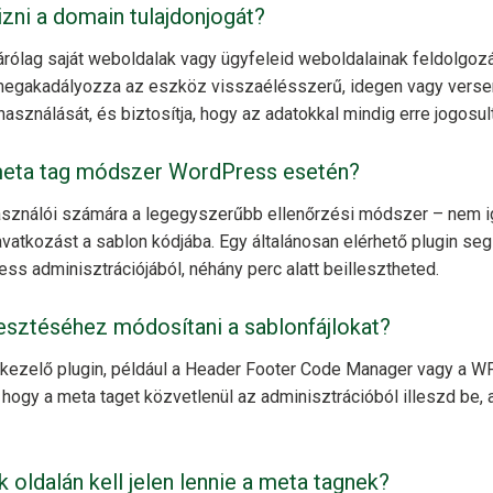
rizni a domain tulajdonjogát?
rólag saját weboldalak vagy ügyfeleid weboldalainak feldolgozá
megakadályozza az eszköz visszaélésszerű, idegen vagy verse
használását, és biztosítja, hogy az adatokkal mindig erre jogos
 meta tag módszer WordPress esetén?
asználói számára a legegyszerűbb ellenőrzési módszer – nem 
atkozást a sablon kódjába. Egy általánosan elérhető plugin seg
ss adminisztrációjából, néhány perc alatt beillesztheted.
lesztéséhez módosítani a sablonfájlokat?
dkezelő plugin, például a Header Footer Code Manager vagy a W
 hogy a meta taget közvetlenül az adminisztrációból illeszd be, 
 oldalán kell jelen lennie a meta tagnek?