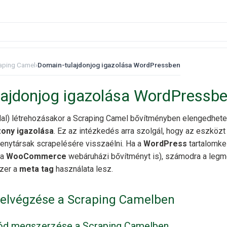
aping Camel
›
Domain-tulajdonjog igazolása WordPressben
ajdonjog igazolása WordPressb
ldal) létrehozásakor a Scraping Camel bővítményben elengedhete
zony igazolása
. Ez az intézkedés arra szolgál, hogy az eszköz
enytársak scrapelésére visszaélni. Ha a
WordPress
tartalomke
 a
WooCommerce
webáruházi bővítményt is), számodra a legm
zer a
meta tag
használata lesz.
 elvégzése a Scraping Camelben
 kód megszerzése a Scraping Camelben