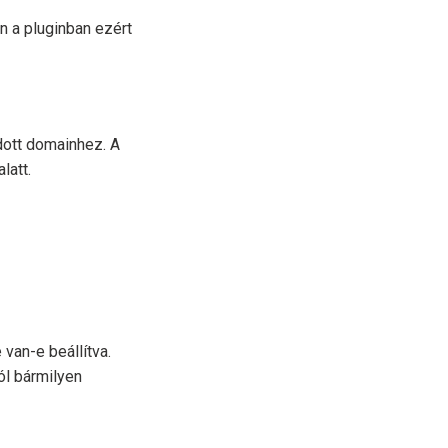
n a pluginban ezért
dott domainhez. A
latt.
 van-e beállítva.
ól bármilyen