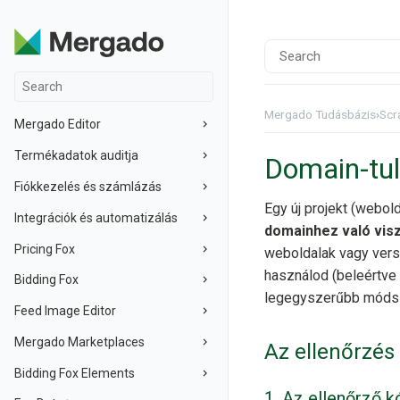
Mergado Tudásbázis
›
Scr
Mergado Editor
Termékadatok auditja
Domain-tul
Fiókkezelés és számlázás
Egy új projekt (webo
Integrációk és automatizálás
domainhez való vis
Pricing Fox
weboldalak vagy vers
használod (beleértve
Bidding Fox
legegyszerűbb móds
Feed Image Editor
Mergado Marketplaces
Az ellenőrzés
Bidding Fox Elements
1. Az ellenőrző