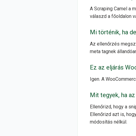
A Scraping Camel a m
válaszd a főoldalon v
Mi történik, ha d
Az ellenőrzés megszű
meta tagnek állandóan
Ez az eljárás W
Igen. A WooCommerce 
Mit tegyek, ha a
Ellenőrizd, hogy a sni
Ellenőrizd azt is, ho
módosítás nélkül.