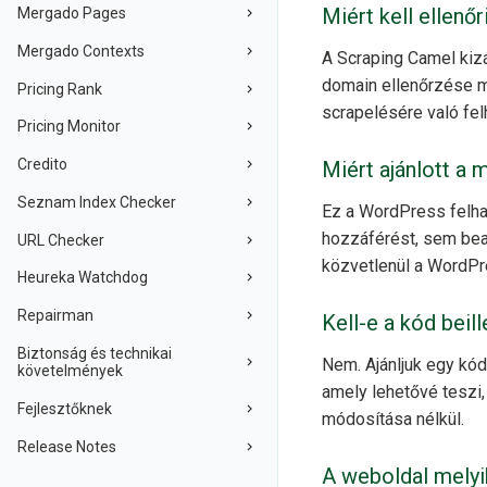
Miért kell ellenő
Mergado Pages
Mergado Contexts
A Scraping Camel kizá
domain ellenőrzése 
Pricing Rank
scrapelésére való fel
Pricing Monitor
Credito
Miért ajánlott a
Seznam Index Checker
Ez a WordPress felh
hozzáférést, sem beav
URL Checker
közvetlenül a WordPre
Heureka Watchdog
Repairman
Kell-e a kód beil
Biztonság és technikai
Nem. Ajánljuk egy kó
követelmények
amely lehetővé teszi,
Fejlesztőknek
módosítása nélkül.
Release Notes
A weboldal melyik