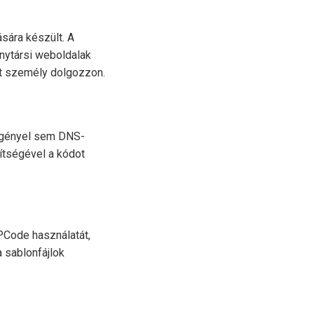
sára készült. A
nytársi weboldalak
ult személy dolgozzon.
igényel sem DNS-
ítségével a kódot
PCode használatát,
a sablonfájlok