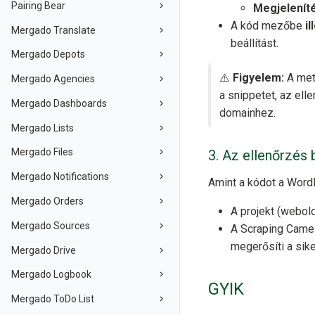
Pairing Bear
Megjeleníté
A kód mezőbe
i
Mergado Translate
beállítást.
Mergado Depots
⚠️
Figyelem:
A meta
Mergado Agencies
a snippetet, az el
Mergado Dashboards
domainhez.
Mergado Lists
Mergado Files
3. Az ellenőrzés
Mergado Notifications
Amint a kódot a Wor
Mergado Orders
A projekt (webol
Mergado Sources
A Scraping Came
megerősíti a sike
Mergado Drive
Mergado Logbook
GYIK
Mergado ToDo List