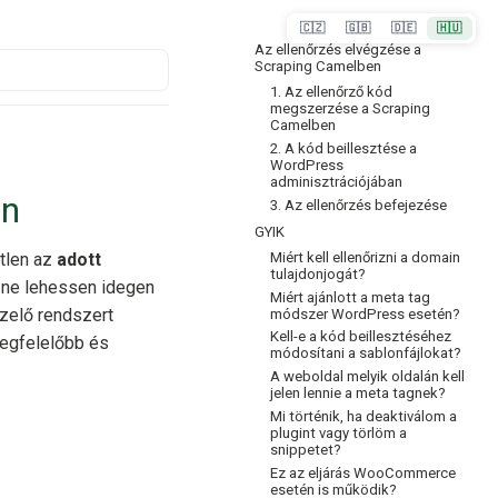
🇨🇿
🇬🇧
🇩🇪
🇭🇺
Az ellenőrzés elvégzése a
Scraping Camelben
1. Az ellenőrző kód
megszerzése a Scraping
Camelben
2. A kód beillesztése a
WordPress
adminisztrációjában
en
3. Az ellenőrzés befejezése
GYIK
Miért kell ellenőrizni a domain
tlen az
adott
tulajdonjogát?
t ne lehessen idegen
Miért ajánlott a meta tag
zelő rendszert
módszer WordPress esetén?
Kell-e a kód beillesztéséhez
egfelelőbb és
módosítani a sablonfájlokat?
A weboldal melyik oldalán kell
jelen lennie a meta tagnek?
Mi történik, ha deaktiválom a
plugint vagy törlöm a
snippetet?
Ez az eljárás WooCommerce
esetén is működik?