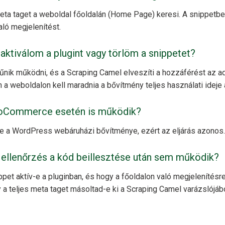
eta taget a weboldal főoldalán (Home Page) keresi. A snippetbe
aló megjelenítést.
eaktiválom a plugint vagy törlöm a snippetet?
nik működni, és a Scraping Camel elveszíti a hozzáférést az a
 a weboldalon kell maradnia a bővítmény teljes használati ideje a
ooCommerce esetén is működik?
a WordPress webáruházi bővítménye, ezért az eljárás azonos.
z ellenőrzés a kód beillesztése után sem működik?
ppet aktív-e a pluginban, és hogy a főoldalon való megjelenítésre
gy a teljes meta taget másoltad-e ki a Scraping Camel varázslójáb