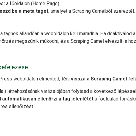
s:
a főoldalon (Home Page)
lleszd be a meta taget
, amelyet a Scraping Camelből szereztél
 tagnek állandóan a weboldalon kell maradnia. Ha deaktiválod a 
lenőrzés megszűnik működni, és a Scraping Camel elveszíti a hoz
 befejezése
dPress weboldalon elmented,
térj vissza a Scraping Camel fel
dal) létrehozásának varázslójában folytasd a következő lépéssel
l
automatikusan ellenőrzi a tag jelenlétét
a főoldalad forrásk
res ellenőrzést.